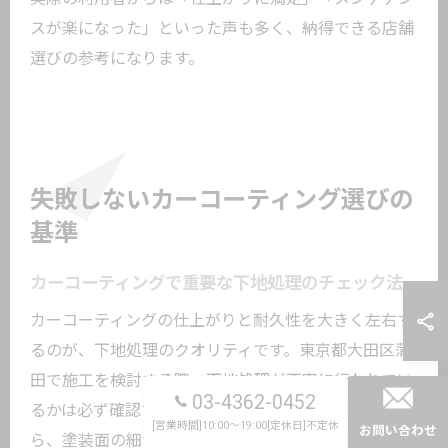
スが楽になった」といった声も多く、納得できる店舗
選びの参考になります。
失敗しないカーコーティング選びの
基準
カーコーティングで重要な下地処理のチェック法
カーコーティングの仕上がりと耐久性を大きく左右す
るのが、下地処理のクオリティです。東京都大田区蒲
田で施工を検討する際、下地処理が丁寧に行われてい
03-4362-0452
るかは必ず確認すべきポイントとなります。なぜな
[営業時間]10:00～19:00[定休日]不定休
お問い合わせ
ら、塗装面の細かなキズや汚れが残ったままコーティ