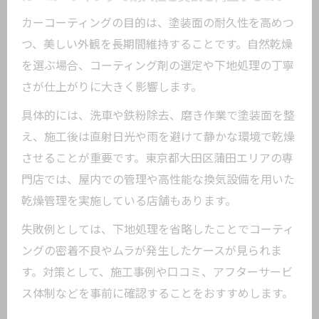
管理ポイント
カーコーティングの目的は、塗装面の耐久性を高めつ
自然乾燥仕上げが選ばれる理由と実例を
つ、美しい外観を長期間維持することです。自然乾燥
紹介
を選ぶ場合、コーティング剤の選定や下地処理の丁寧
ガラスコーティングの耐久性と品質を徹
さが仕上がりに大きく影響します。
底分析
具体的には、洗車や鉄粉除去、磨き作業で塗装面を整
大田区で人気のカーコーティングの特徴
え、施工後は直射日光や雨を避けて静かな環境で乾燥
を比較
させることが重要です。東京都大田区蒲田エリアの専
自然乾燥でも美しく仕上がる理由を探る
門店では、屋内での管理や高性能な換気設備を用いた
カーコーティングの塗布技術と自然乾燥
乾燥管理を実施している店舗もあります。
の相性
失敗例としては、下地処理を省略したことでコーティ
自然乾燥で美観を保つための施工環境の
ングの密着不良やムラが発生したケースが見られま
工夫
す。対策として、施工事例や口コミ、アフターサービ
ガラスコーティング業者が重視する仕上
ス体制などを事前に確認することをおすすめします。
げ工程