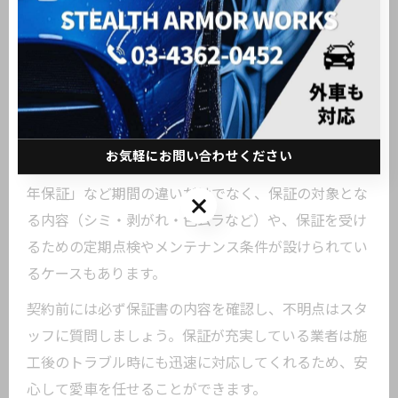
カーコーティング施工時に見落とされがちなのが「保
証内容」の確認です。保証があることで、万が一の施
工不良や早期の劣化時にも安心してアフターサポート
を受けられますが、その範囲や期間、対応条件は業者
ごとに大きく異なります。
お気軽にお問い合わせください
例えば、ガラスコーティングの場合は「1年保証」「3
年保証」など期間の違いだけでなく、保証の対象とな
お気軽にお問い合わせください
る内容（シミ・剥がれ・色ムラなど）や、保証を受け
るための定期点検やメンテナンス条件が設けられてい
るケースもあります。
契約前には必ず保証書の内容を確認し、不明点はスタ
ッフに質問しましょう。保証が充実している業者は施
工後のトラブル時にも迅速に対応してくれるため、安
心して愛車を任せることができます。