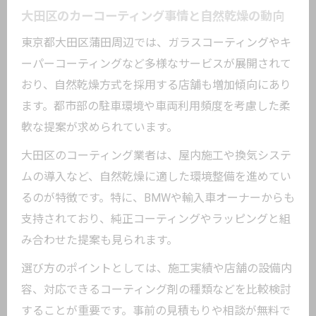
プロが実践する自然乾燥カーコーティン
大田区のカーコーティング事情と自然乾燥の動向
グの秘訣
東京都大田区蒲田周辺では、ガラスコーティングやキ
大田区のカーコーティング店が推す自然
ーパーコーティングなど多様なサービスが展開されて
乾燥法とは
おり、自然乾燥方式を採用する店舗も増加傾向にあり
失敗しないカーコーティング選びの基準
ます。都市部の駐車環境や車両利用頻度を考慮した柔
カーコーティングで重要な下地処理のチ
軟な提案が求められています。
ェック法
大田区のコーティング業者は、屋内施工や換気システ
自然乾燥や熱乾燥の違いを理解した選び
ムの導入など、自然乾燥に適した環境整備を進めてい
方のコツ
るのが特徴です。特に、BMWや輸入車オーナーからも
ガラスコーティング価格とサービス内容
支持されており、純正コーティングやラッピングと組
の見極め方
み合わせた提案も見られます。
口コミ評価を活用したカーコーティング
選び方のポイントとしては、施工実績や店舗の設備内
選び
容、対応できるコーティング剤の種類などを比較検討
保証やアフターサービスが充実した店舗
することが重要です。事前の見積もりや相談が無料で