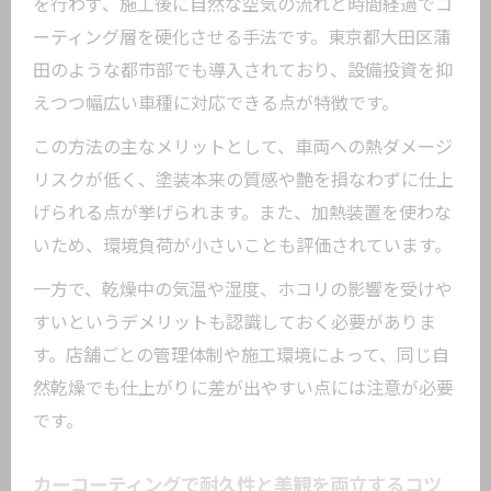
コーティング業者選びで失敗しない着眼
を行わず、施工後に自然な空気の流れと時間経過でコ
点とは
ーティング層を硬化させる手法です。東京都大田区蒲
田のような都市部でも導入されており、設備投資を抑
カーコーティングの価格帯と内容を比較
えつつ幅広い車種に対応できる点が特徴です。
する方法
ガラスコーティング価格が異なる理由を
この方法の主なメリットとして、車両への熱ダメージ
把握しよう
リスクが低く、塗装本来の質感や艶を損なわずに仕上
自然乾燥と加熱乾燥の違いを知って選ぶ
げられる点が挙げられます。また、加熱装置を使わな
ポイント
いため、環境負荷が小さいことも評価されています。
カーコーティングで見落としがちな保証
一方で、乾燥中の気温や湿度、ホコリの影響を受けや
内容の確認
すいというデメリットも認識しておく必要がありま
愛車を守る自然乾燥仕上げの魅力を解説
す。店舗ごとの管理体制や施工環境によって、同じ自
然乾燥でも仕上がりに差が出やすい点には注意が必要
自然乾燥カーコーティングで生まれる深
です。
い艶の秘密
カーコーティングの効果を長持ちさせる
カーコーティングで耐久性と美観を両立するコツ