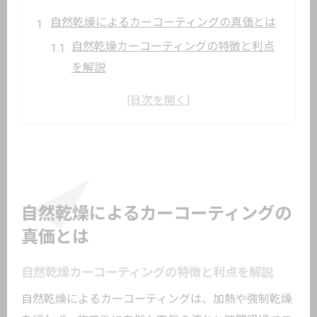
自然乾燥によるカーコーティングの真価とは
自然乾燥カーコーティングの特徴と利点
を解説
カーコーティングで耐久性と美観を両立
するコツ
大田区のカーコーティング事情と自然乾
燥の動向
自然乾燥で発生しやすい水シミや硬化不
良の実態
自然乾燥によるカーコーティングの
カーコーティングの仕上がりが変わる理
真価とは
由と対策
自然乾燥カーコーティングの特徴と利点を解説
カーコーティングを大田区蒲田で選ぶ際の注
意点
自然乾燥によるカーコーティングは、加熱や強制乾燥