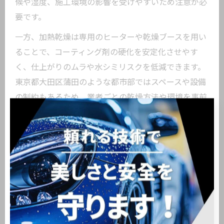
候や湿度、施工環境の影響を受けやすいため注意が必
要です。
一方、加熱乾燥は専用のヒーターや乾燥ブースを用い
ることで、コーティング剤の硬化を安定化させやす
く、仕上がりのムラや水シミリスクを低減できます。
東京都大田区蒲田のような都市部ではスペースや設備
の制約もあるため、業者ごとの乾燥方法や環境を事前
に確認しましょう。
選ぶ際は、店舗見学や施工現場の見学を依頼し、実際
の乾燥工程やスタッフの説明を受けることで、自分の
希望する仕上がりやコスト感と合致しているか判断し
ましょう。
カーコーティングで見落としがちな保証内容の確
認