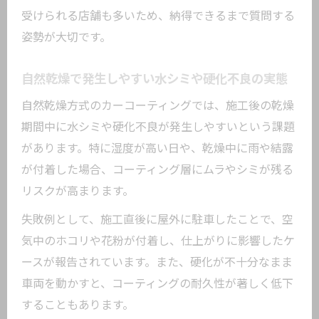
の探し方
受けられる店舗も多いため、納得できるまで質問する
東京都大田区蒲田で安心できる施工を見極め
姿勢が大切です。
る
大田区で評判のカーコーティング店の共
自然乾燥で発生しやすい水シミや硬化不良の実態
通点
自然乾燥方式のカーコーティングでは、施工後の乾燥
カーコーティング選びで重視すべき安全
期間中に水シミや硬化不良が発生しやすいという課題
基準とは
があります。特に湿度が高い日や、乾燥中に雨や結露
専門店ならではの施工ノウハウと自然乾
が付着した場合、コーティング層にムラやシミが残る
燥の強み
リスクが高まります。
ガラスコーティング業者の見積もり比較
失敗例として、施工直後に屋外に駐車したことで、空
のポイント
気中のホコリや花粉が付着し、仕上がりに影響したケ
自然乾燥でも安心できる理由とアフター
ースが報告されています。また、硬化が不十分なまま
ケアの重要性
車両を動かすと、コーティングの耐久性が著しく低下
することもあります。