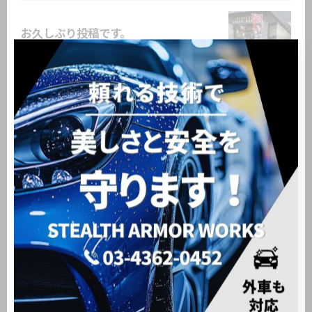
お久しぶり投稿です。
2026/03/07
#トヨタ #toyota #toyotaharrier
2025/12/01
1
2
3
4
5
...
6
カテゴリー
Categories