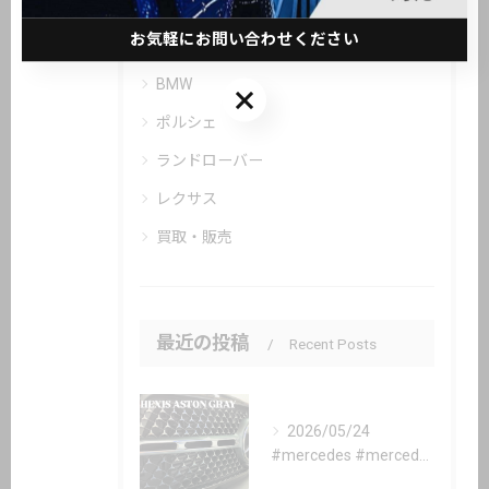
全てのカテゴリー
お気軽にお問い合わせください
メルセデス・ベンツ
BMW
お気軽にお問い合わせください
ポルシェ
ランドローバー
レクサス
買取・販売
最近の投稿
Recent Posts
2026/05/24
#mercedes #mercedesbenz #gle #...