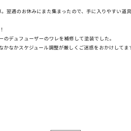
車。翌週のお休みにまた集まったので、手に入りやすい道
！
ーのデュフューザーのワレを補修して塗装でした。
なかなかスケジュール調整が厳しくご迷惑をおかけしてま
お気軽にお問い合わせください
お気軽にお問い合わせください