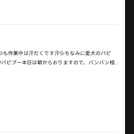
。
つも作業中は汗だくです汗💦ちなみに愛犬のパピ
️#パピプー本日は朝からおりますので、バンバン相…