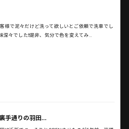
乗馬をされるお客様で泥々だけど洗って欲しいとご依頼で洗車でし
深々でした❗️是非、気分で色を変えてみ…
裏手通りの羽田...