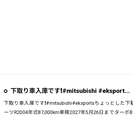
下取り車入庫です❗️#mitsubishi #eksport...
下取り車入庫です❗️#mitsubishi#eksportsちょ
ーツR2004年式87,000km車検2027年5月26日までターボB