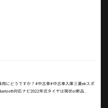
っとした下駄用にどうですか？#中古車#中古車入庫三菱ekスポ
luetooth対応ナビ2022年式タイヤは現状or新品…