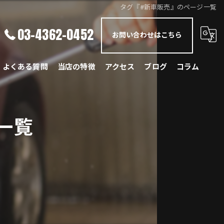
タグ『#新車販売』のページ一覧
03-4362-0452
お問い合わせはこちら
よくある質問
当店の特徴
アクセス
ブログ
コラム
メルセデス・ベンツ
一覧
BMW
ポルシェ
ランドローバー
レクサス
国産車