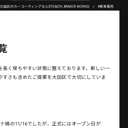
大田区のカーコーティングならSTEALTH ARMOR WORKS
#新車販売
覧
を長く保ちやすい状態に整えております。新しい一
やすさも含めたご提案を大田区で大切にしていま
年前のコロナ禍の11/16でしたが、正式にはオープン日が