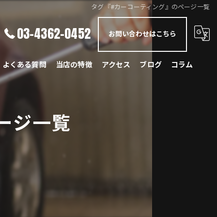
タグ『#カーコーティング』のページ一覧
03-4362-0452
お問い合わせはこちら
よくある質問
当店の特徴
アクセス
ブログ
コラム
メルセデス・ベンツ
ージ一覧
BMW
ポルシェ
ランドローバー
レクサス
国産車