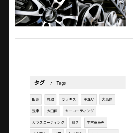
タグ
Tags
販売
買取
ガリキズ
手洗い
大鳥居
洗車
大田区
カーコーティング
ガラスコーティング
磨き
中古車販売