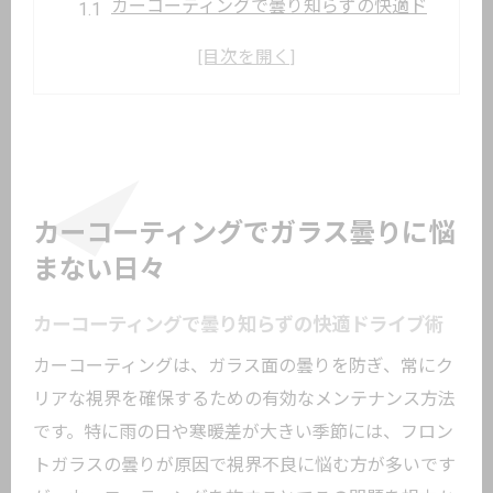
カーコーティングで曇り知らずの快適ド
ライブ術
車内外の曇り止め対策とコーティング選
び方
曇りガラス防止に効くカーコーティング
の基礎知識
車ガラスの曇り原因をカーコーティング
カーコーティングでガラス曇りに悩
で解決
まない日々
カーコーティング活用で曇りガラスとさ
よなら
カーコーティングで曇り知らずの快適ドライブ術
内側曇り対策に最適なカーコーティング活用
カーコーティングは、ガラス面の曇りを防ぎ、常にク
法
リアな視界を確保するための有効なメンテナンス方法
車内窓の曇り止めに効くカーコーティン
です。特に雨の日や寒暖差が大きい季節には、フロン
グ方法
トガラスの曇りが原因で視界不良に悩む方が多いです