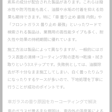
乾燥剤活用とカーコーティングのW効果
素系の成分が配合された製品があります。これらは撥
水性や防汚性能も高く、油膜や水垢の付着を抑える効
快適な視界へ導く曇り止めとメンテナンスの
果も期待できます。特に「車 曇り止め 最強 内側」や
極意
「フロントガラス 曇り止め 最強」といったワードで
カーコーティングで快適な視界を保つメ
検索される製品は、業務用の高性能タイプも多く、耐
ンテ術
久性や効果の持続期間に優れています。
曇り止めとカーコーティングの併用テク
ニック
施工方法は製品によって異なりますが、一般的にはガ
ラス表面の清掃→コーティング剤の塗布→乾燥・拭き
長持ちする曇り止めとコーティングの選
取りという3ステップです。失敗例としては、油膜除
び方
去が不十分なまま施工してしまい、白く曇ったりムラ
効率的なメンテナンスで曇り知らずを実
になったりするケースが多いので、下地処理を丁寧に
現
行うことが成功のポイントです。
カーコーティングと曇り止めの効果的な
使い分け
車ガラスの曇り原因をカーコーティングで解決
車のガラスが曇る主な原因は、車内外の温度差による