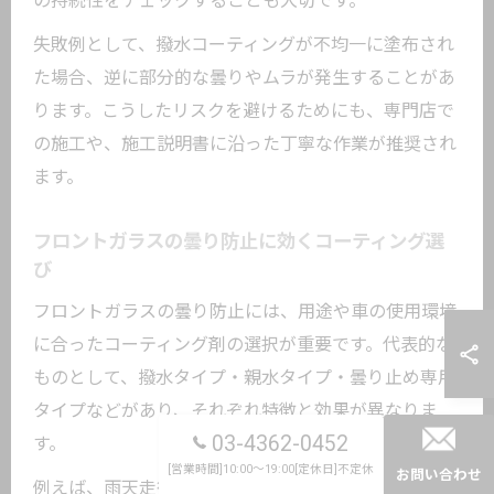
の持続性をチェックすることも大切です。
失敗例として、撥水コーティングが不均一に塗布され
た場合、逆に部分的な曇りやムラが発生することがあ
ります。こうしたリスクを避けるためにも、専門店で
の施工や、施工説明書に沿った丁寧な作業が推奨され
ます。
フロントガラスの曇り防止に効くコーティング選
び
フロントガラスの曇り防止には、用途や車の使用環境
に合ったコーティング剤の選択が重要です。代表的な
ものとして、撥水タイプ・親水タイプ・曇り止め専用
タイプなどがあり、それぞれ特徴と効果が異なりま
03-4362-0452
す。
[営業時間]10:00～19:00[定休日]不定休
お問い合わせ
例えば、雨天走行が多い方には撥水タイプ、冬場の曇