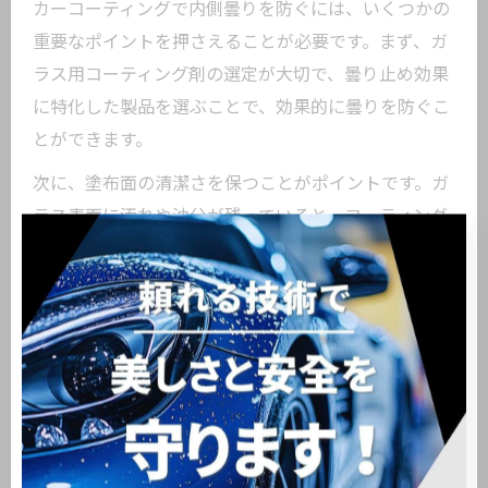
カーコーティングで内側曇りを防ぐには、いくつかの
重要なポイントを押さえることが必要です。まず、ガ
ラス用コーティング剤の選定が大切で、曇り止め効果
に特化した製品を選ぶことで、効果的に曇りを防ぐこ
とができます。
次に、塗布面の清潔さを保つことがポイントです。ガ
ラス表面に汚れや油分が残っていると、コーティング
剤の密着が悪くなり、効果が十分に発揮されません。
事前にしっかりとクリーニングを行いましょう。ま
た、施工後は手でガラスに触れないよう注意すること
で、皮脂による曇りを防げます。
さらに、曇り止め効果を長持ちさせるには、定期的な
再施工やメンテナンスが重要です。特に、冬場や梅雨
時期など湿度が高い季節には、効果の持続期間を意識