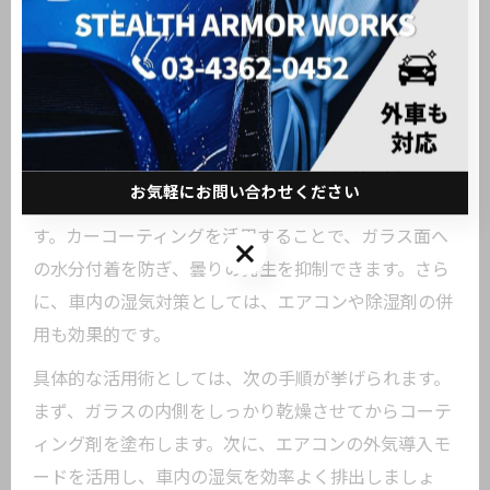
して早めにメンテナンスを行うことをおすすめしま
す。ユーザーの声として、「コーティング後は朝晩の
急な曇りが減り、安心して運転できるようになった」
といった実感も多く寄せられています。
車内の湿気を抑えるカーコーティング活用術
お気軽にお問い合わせください
車内の湿気はガラスの曇りを引き起こす大きな要因で
す。カーコーティングを活用することで、ガラス面へ
お気軽にお問い合わせください
の水分付着を防ぎ、曇りの発生を抑制できます。さら
に、車内の湿気対策としては、エアコンや除湿剤の併
用も効果的です。
具体的な活用術としては、次の手順が挙げられます。
まず、ガラスの内側をしっかり乾燥させてからコーテ
ィング剤を塗布します。次に、エアコンの外気導入モ
ードを活用し、車内の湿気を効率よく排出しましょ