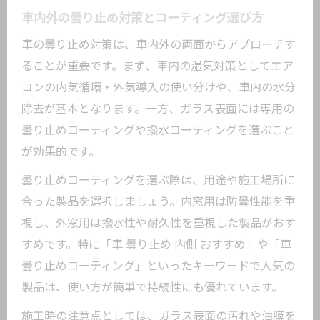
カーコーティングで雨天時も曇り知らず
車内外の曇り止め対策とコーティング選び方
の視界
車の曇り止め対策は、車内外の両面からアプローチす
曇り止めコーティングの効果的なメンテ
ることが重要です。まず、車内の湿気対策としてエア
ナンス法
コンの内気循環・外気導入の使い分けや、車内の水分
寒暖差に負けないカーコーティングの実
除去が基本となります。一方、ガラス表面には専用の
践ポイント
曇り止めコーティングや撥水コーティングを選ぶこと
フロントガラスの曇りを根本から解決する方
が効果的です。
法
曇り止めコーティングを選ぶ際は、用途や施工場所に
カーコーティングで根本から曇りを防ぐ
合った製品を選択しましょう。内窓用は防曇性能を重
方法
視し、外窓用は撥水性や耐久性を重視した製品がおす
フロントガラス曇り止めの最強対策と実
すめです。特に「車 曇り止め 内側 おすすめ」や「車
践法
曇り止めコーティング」といったキーワードで人気の
ガラス曇りの原因を断つカーコーティン
製品は、使い方が簡単で持続性にも優れています。
グの活用術
施工時の注意点としては、ガラス表面の汚れや油膜を