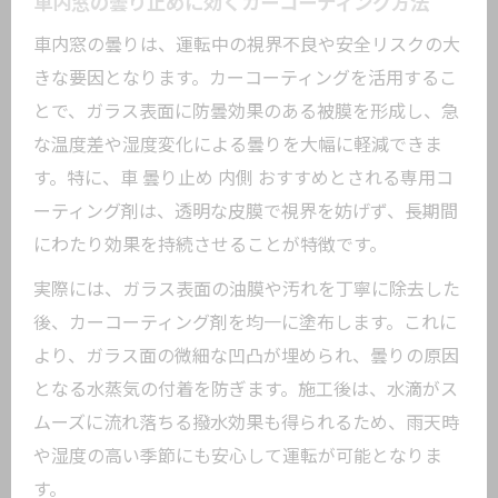
車内窓の曇り止めに効くカーコーティング方法
車内窓の曇りは、運転中の視界不良や安全リスクの大
きな要因となります。カーコーティングを活用するこ
とで、ガラス表面に防曇効果のある被膜を形成し、急
な温度差や湿度変化による曇りを大幅に軽減できま
す。特に、車 曇り止め 内側 おすすめとされる専用コ
ーティング剤は、透明な皮膜で視界を妨げず、長期間
にわたり効果を持続させることが特徴です。
実際には、ガラス表面の油膜や汚れを丁寧に除去した
後、カーコーティング剤を均一に塗布します。これに
より、ガラス面の微細な凹凸が埋められ、曇りの原因
となる水蒸気の付着を防ぎます。施工後は、水滴がス
ムーズに流れ落ちる撥水効果も得られるため、雨天時
や湿度の高い季節にも安心して運転が可能となりま
す。