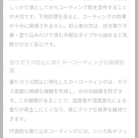
撥水コーティングの曇り解消ポイントを
しっかり落としてからコーティング剤を塗布すること
解説
が大切です。下地処理を怠ると、コーティングの効果
フロントガラスの曇り防止に効くコーテ
が十分に発揮されません。初心者の方は、拭き取り不
ィング選び
要・塗り込みだけで済む手軽なタイプから始めると失
曇り止め裏ワザとカーコーティングの意外な
敗が少なく安心です。
関係
曇り止め裏ワザとカーコーティングの効
曇りガラス防止に効くカーコーティングの基礎知
果比較
識
カーコーティングと曇り止めスプレーの
曇りガラス防止に特化したカーコーティングは、ガラ
活用法
ス表面に微細な被膜を形成し、水分の結露を防ぎま
車曇り止め裏ワザとコーティングの組み
す。この被膜があることで、温度差や湿度変化による
合わせ効果
曇りが発生しにくくなり、常にクリアな視界を維持で
きます。
カーコーティングで裏ワザ級の曇り防止
を実現
代表的な曇り止めコーティングには、シリカ系やフッ