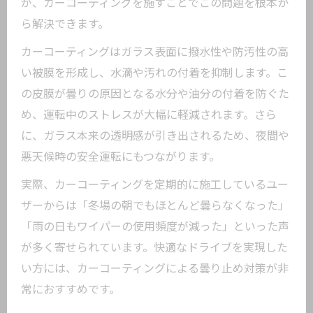
が、カーコーティングを施すことでこの問題を根本か
内側曇り対策とカーコーティングの実践
ら解決できます。
的手順
カーコーティングで内側曇りを防ぐポイ
カーコーティングはガラス表面に撥水性や防汚性の高
ント
い被膜を形成し、水滴や汚れの付着を抑制します。こ
車内の湿気を抑えるカーコーティング活
の皮膜が曇りの原因となる水分や油分の付着を防ぐた
用術
め、運転中のストレスが大幅に軽減されます。さら
に、ガラス本来の透明感が引き出されるため、夜間や
曇り止め最強を目指すカーコーティング
悪天候時の安全運転にもつながります。
の選び方
雨天や寒暖差も克服する曇り防止コーティン
実際、カーコーティングを定期的に施工しているユー
グ術
ザーからは「冬場の朝でもほとんど曇らなくなった」
「雨の日もワイパーの使用頻度が減った」といった声
雨や寒暖差に強いカーコーティングの活
が多く寄せられています。快適なドライブを実現した
用法
い方には、カーコーティングによる曇り止め対策が非
季節の曇り対策に効くカーコーティング
常におすすめです。
の選定術