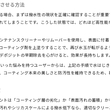
活させる方法
車のコーティング剥がれを防ぐメンテナンス手法
水弾き最強を目指すカーコーティングの再生方法
る場合、まずは撥水性の現状を正確に確認することが重要
れてしまうことです。こうした状態では、どれほど高性能
水と親水、コーティング選びの違い
カーコーティングの撥水と親水タイプの特長比較
ンテナンスクリーナーやリムーバーを使用し、表面に付着
水を弾くカーコーティングと親水性の違いとは
コーティング剤を上塗りすることで、再び水玉が転がるよ
フロントガラスの撥水・親水コート選択ポイント
デポジットの早期除去を心がけると、効果が長持ちします
撥水コーティング最強説と親水コートの実力比較
といった悩みを持つユーザーからは、上記の手順で水はじ
カーコーティングは親水と撥水どちらが最適か
、コーティング本来の美しさと防汚性を維持できるため、
想を叶えるカーコーティングの選び方
理想の水はじきを実現するカーコーティング選定法
策
撥水力最強を目指すコーティング剤の選び方
ントは「コーティング層の劣化」か「表面汚れの蓄積」か
ボディ状況ごとのカーコーティング適合ポイント
汚れやシリカスケールによる撥水低下なら、適切なクリー
光沢と水弾きを両立するコーティングの選び方