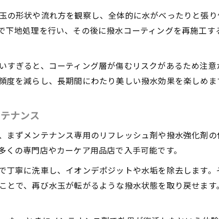
メンテナンス性を考慮したカーコーティング選択法
玉の形状や流れ方を観察し、全体的に水がべったりと張り
で下地処理を行い、その後に撥水コーティングを再施工す
ラスコーティングで美しさを維持する秘訣
カーコーティングでガラス被膜の美しさを長持ちさせる
いすぎると、コーティング層が傷むリスクがあるため注意
撥水性と耐久性を兼ね備えたケアのポイント
頻度を減らし、長期間にわたり美しい撥水効果を楽しめま
ガラスコーティングの撥水力をキープする習慣
車水弾き最強を維持する日常メンテナンス術
ンテナンス
フロントガラスの撥水性能を高めるコーティング法
お気軽にお問い合わせください
お気軽にお問い合わせください
水力長持ちのメンテナンス完全ガイド
、まずメンテナンス専用のリフレッシュ剤や撥水強化剤の
多くの専門店やカーケア用品店で入手可能です。
カーコーティング撥水力を長持ちさせる秘訣
超撥水コーティング持続のための洗車テクニック
で丁寧に洗車し、イオンデポジットや水垢を除去します。
ことで、再び水玉が転がるような撥水状態を取り戻せます
ガラスコーティングの撥水性能を維持する方法
撥水コーティングの効果を最大化する日常ケア