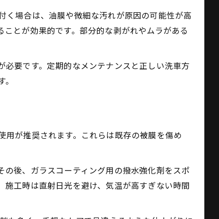
付く場合は、油膜や微細な汚れが原因の可能性が高
ることが効果的です。部分的な剥がれやムラがある
が必要です。定期的なメンテナンスと正しい洗車方
す。
使用が推奨されます。これらは既存の被膜を傷め
その後、ガラスコーティング用の撥水強化剤をスポ
。施工時は直射日光を避け、気温が高すぎない時間