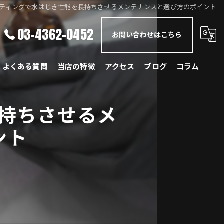
ティングで水はじき性能を長持ちさせるメンテナンスと選び方のポイント
03-4362-0452
お問い合わせはこちら
よくある質問
当店の特徴
アクセス
ブログ
コラム
メルセデス・ベンツ
持ちさせるメ
BMW
ント
ポルシェ
ランドローバー
レクサス
国産車