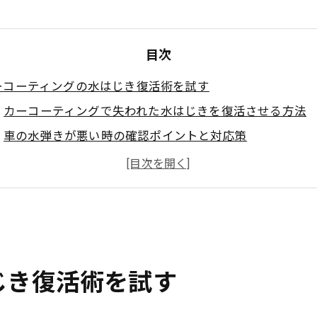
目次
ーコーティングの水はじき復活術を試す
カーコーティングで失われた水はじきを復活させる方法
車の水弾きが悪い時の確認ポイントと対応策
ガラスコーティング撥水効果を回復するメンテナンス
撥水コーティングの最強効果を引き出す秘訣
フロントガラスの水はじきを復活させるカーコーティン
弾き性能が落ちた時の最適ケア方法
カーコーティングの水弾き低下時の初期対応と対策
じき復活術を試す
撥水性能が落ちた原因と効果的なリカバリー法
ガラスコーティングが撥水しなくなったときの手順