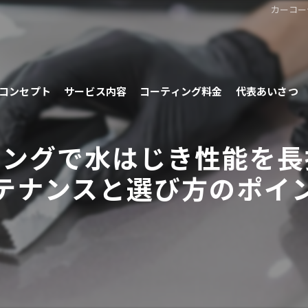
カーコー
コンセプト
サービス内容
コーティング料金
代表あいさつ
ィングで水はじき性能を長
テナンスと選び方のポイ