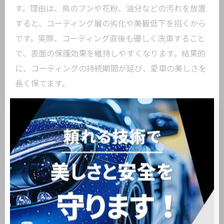
す。理由は、鳥のフンや花粉、油分などの汚れを放置
すると、コーティング層の劣化や美観低下を招くから
です。実際、コーティング直後も優しく洗車すること
で、表面の保護効果を維持しやすくなります。結果的
に、コーティングの持続期間が延び、愛車の美しさを
長く保てます。
失敗しない手洗い洗車のタイミングとは
手洗い洗車は、汚れが目立ち始めたタイミングや雨上
がり、花粉の多い時期に行うのが効果的です。なぜな
ら、早めの洗車が塗装へのダメージを防ぐからです。
例えば、週1回から2週間に1回の定期的な洗車や、長
距離走行後の即時ケアが推奨されています。適切なタ
イミングを意識することで、カーコーティングの効果
を最大限に活かせます。