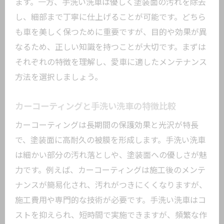
ます。一方、手洗い洗車は優しく塗装面の汚れを除去
塗装保護で差がつくカーコーティングの
し、細部まで丁寧に仕上げることが可能です。どちら
実力
も車を美しく保つために重要ですが、目的や効果が異
カーコーティングのメリットとデメリッ
なるため、正しい知識を持つことが大切です。まずは
トを解説
それぞれの特徴を理解し、愛車に適したメンテナンス
愛車を長持ちさせるカーコーティングの
方法を選択しましょう。
特長
カーコーティングで叶うプロ品質の仕上
カーコーティングと手洗い洗車の特徴比較
がり
カーコーティングは長期間の保護効果と光沢が特長
カーコーティング導入で得られる安心感
で、塗装面に高耐久の被膜を形成します。手洗い洗車
とは
は細かい部分の汚れ落としや、塗装面への優しさが魅
大鳥居駅近くで選ぶ手洗い洗車のコツ
力です。例えば、カーコーティングは施工後のメンテ
カーコーティング施工店の選び方とポイ
ナンスが簡易化され、汚れがつきにくくなりますが、
ント
施工費用や専門的な技術が必要です。手洗い洗車はコ
手洗い洗車が愛車に優しい理由を紹介
ストを抑えられ、短時間で実施できますが、頻繁な作