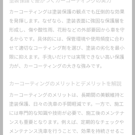
塗装保護で差がつくカーコーティングの実力
大鳥居駅近くでプロのカーコーティング
カーコーティングは塗装保護の観点でも圧倒的な効果
体験
を発揮します。なぜなら、塗装表面に強固な保護層を
カーコーティング選びで失敗しないポイ
形成し、傷や酸性雨、花粉などの外部要因から車を守
ント
るからです。具体的には、保管環境や使用頻度に合わ
カーコーティングと手洗いで叶う艶やか
せて適切なコーティング剤を選び、塗装の劣化を最小
な愛車
限に抑えます。手洗いだけでは実現できない高い保護
理想の仕上がりを目指すカーコーティン
力が、カーコーティングの大きな強みです。
グ活用法
カーコーティングのメリットとデメリットを解説
カーコーティングのメリットは、長期間の美観維持と
塗装保護、日々の洗車の手間軽減です。一方で、施工
には専門的な知識や技術が必要で、施工後のメンテナ
ンスも重要となります。例えば、定期的なチェックや
メンテナンス洗車を行うことで、効果を持続させるこ