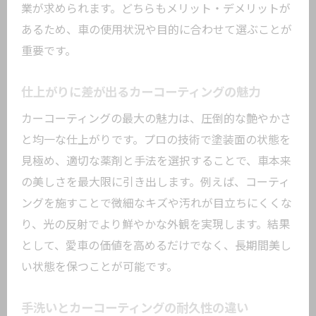
業が求められます。どちらもメリット・デメリットが
カーコーティング後の手洗いの重要性
あるため、車の使用状況や目的に合わせて選ぶことが
失敗しない手洗い洗車のタイミングとは
重要です。
カーコーティング効果を高める洗車術
大鳥居駅周辺で信頼できる店舗の見極め
仕上がりに差が出るカーコーティングの魅力
方
カーコーティングの最大の魅力は、圧倒的な艶やかさ
カーコーティングで実現する美しい車
と均一な仕上がりです。プロの技術で塗装面の状態を
カーコーティングで得られる艶の違いを
見極め、適切な薬剤と手法を選択することで、車本来
解説
の美しさを最大限に引き出します。例えば、コーティ
美しい車を維持するカーコーティングの
ングを施すことで微細なキズや汚れが目立ちにくくな
秘訣
り、光の反射でより鮮やかな外観を実現します。結果
カーコーティング施工後の変化を実感し
として、愛車の価値を高めるだけでなく、長期間美し
よう
い状態を保つことが可能です。
プロが推奨するカーコーティングの活用
法
手洗いとカーコーティングの耐久性の違い