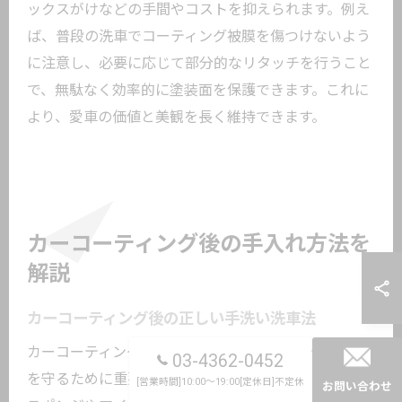
ックスがけなどの手間やコストを抑えられます。例え
ば、普段の洗車でコーティング被膜を傷つけないよう
に注意し、必要に応じて部分的なリタッチを行うこと
で、無駄なく効率的に塗装面を保護できます。これに
より、愛車の価値と美観を長く維持できます。
カーコーティング後の手入れ方法を
解説
カーコーティング後の正しい手洗い洗車法
カーコーティング後の手洗い洗車は、コーティング層
03-4362-0452
を守るために重要なメンテナンスです。まず柔らかい
[営業時間]10:00～19:00[定休日]不定休
お問い合わせ