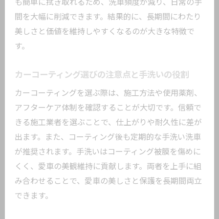
も簡単に拭き取れるため、洗車頻度が減り、日常の手
効率的なカーコーティング活用術
間を大幅に削減できます。結果的に、長期間にわたり
カーコーティングの施工タイミングを最
美しさと価値を維持しやすくなるのが大きな特徴で
適化
す。
手洗いと組み合わせる効率的なカーケア
カーコーティング選びの注意点と手洗いの役割
方法
カーコーティングを選ぶ際は、施工方法や使用薬剤、
短時間で仕上がるカーコーティング活用
アフターケア体制を確認することが大切です。信頼で
法
きる施工業者を選ぶことで、仕上がりや耐久性に差が
カーコーティングを賢く選ぶチェックポ
出ます。また、コーティング後も定期的な手洗い洗車
イント
が推奨されます。手洗いはコーティング被膜を傷めに
カーコーティングによるメンテナンス時
くく、愛車の美観維持に貢献します。両者を上手に組
短術
み合わせることで、愛車の美しさと保護を長期間両立
カーコーティングで無駄なく愛車を守る
できます。
方法
カーコーティング後の手入れ方法を解説