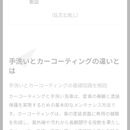
解説
カーコーティングと手洗い洗車の特徴比
較
仕上がりに差が出るカーコーティングの
魅力
手洗いとカーコーティングの耐久性の違
い
手洗いとカーコーティングの違いと
愛車保護に最適なカーコーティングの理
は
由
手洗いとカーコーティングの基礎知識を解説
カーコーティング選びの注意点と手洗い
の役割
カーコーティングと手洗い洗車は、愛車の美観と塗装
愛車を守るカーコーティングの魅力
保護を実現するための基本的なメンテナンス方法で
す。カーコーティングは、車の塗装表面に専用の被膜
カーコーティングがもたらす美観維持の
を形成し、紫外線や汚れから長期間守る役割を果たし
効果