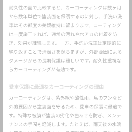
カーコーティングで叶う理想の車の輝き
耐久性の面で比較すると、カーコーティングは数ヶ月
愛車の美観を最大限引き出すコーティン
から数年単位で塗装面を保護するのに対し、手洗い洗
グ技術
車はその都度の美観維持に留まります。コーティング
は一度施工すれば、通常の汚れや水アカの付着を防
手洗い派なら知っておきたいポイント
ぎ、効果が継続します。一方、手洗い洗車は定期的に
手洗い洗車とカーコーティングの組み合
繰り返すことで清潔さを保ちますが、外部要因による
わせ術
ダメージからの長期保護は難しいです。耐久性重視な
カーコーティング後の手洗い方法の基礎
らカーコーティングが有効です。
効率重視の手洗いでコーティングを守る
コツ
愛車保護に最適なカーコーティングの理由
手洗いに最適なカーコーティングの選び
カーコーティングは、紫外線や酸性雨、鳥のフンなど
方
外的要因から塗装面を守るため、愛車の保護に最適で
カーコーティング効果を持続させる洗車
す。特殊な被膜が塗装の劣化や色あせを防ぎ、メンテ
の工夫
ナンスの手間も軽減します。たとえば、雨天後の水滴
カーコーティング利用時の手洗い注意点