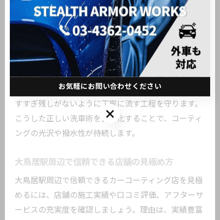
カーコーティング効果を高める洗車術
カーコーティング効果を高めるには、専用の中性シャ
ンプーとマイクロファイバークロスの使用がポイント
です。理由は、コーティング層を傷めずに汚れのみを
お気軽にお問い合わせください
除去できるからです。例えば、泡立てて優しく洗い、
すすぎ残しがないように丁寧に流す工程を守ります。
お気軽にお問い合わせください
こうした正しい洗車術を習慣化することで、コーティ
ングの光沢や撥水性が持続します。
大鳥居駅周辺で信頼できる店舗の見極め方
大鳥居駅周辺で信頼できるカーコーティング店を見極
めるには、店舗の施工実績や口コミ評価、アフターサ
ービスの充実度を確認しましょう。理由は、実績豊富