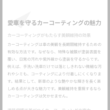
カーコーティング後の正しい手洗い洗車
法
愛車を守るカーコーティングの魅力
コーティング効果を持続させる秘訣とは
カーコーティング後に避けたいNG行動
カーコーティングがもたらす美観維持の効果
定期メンテナンスでカーコーティングを
カーコーティングは車の美観を長期間維持するための
長持ち
有効な方法です。なぜなら、特殊な被膜が塗装表面を
カーコーティング後に推奨される洗車頻
覆い、日常の汚れや紫外線から塗装を守るからです。
度
例えば、手洗い洗車だけでは落としきれない微細な汚
カーコーティング施工後のトラブル対策
れやシミも、コーティングにより付着しにくくなりま
大鳥居駅周辺で叶える理想の車ケア
す。結果として、新車のような艶やかな輝きを長く楽
しめる点が大きな魅力です。美観維持を重視するなら
カーコーティングで理想の車ケアを実現
カーコーティングは欠かせません。
手洗いとカーコーティングの最適な活用
方法