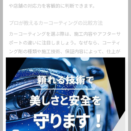
や店舗の対応力を客観的に判断できます。
プロが教えるカーコーティングの比較方法
カーコーティングを選ぶ際は、施工内容やアフターサ
ポートの違いに注目しましょう。なぜなら、コーティ
ング剤の種類や施工技術、保証内容によって、仕上が
りや維持のしやすさが異なるからです。具体的には、
各店舗の施工実績や口コミを比較し、保証期間やメン
テナンス方法も確認することが肝心です。これによ
り、費用対効果や将来のメンテナンス性まで見据えた
最適な選択が可能となります。
ガラスコーティング専門店の特徴を確認
ガラスコーティング専門店は、塗装表面の保護力と高