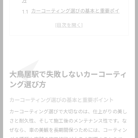
方
カーコーティング選びの基本と重要ポイ
ント
失敗しないカーコーティング店の見極め
方
東京のカーコーティング事情を徹底解説
ガラスコーティング専門店と選択肢の広
がり
大鳥居駅で失敗しないカーコーティ
口コミを活かしたカーコーティング選び
ング選び方
のコツ
カーコーティング選びの基本と重要ポイント
大鳥居駅周辺で安心できる選択基準とは
ガラス系かセラミック系か迷う方へ最新事情
カーコーティング選びで大切なのは、仕上がりの美し
さと耐久性、そして施工後のメンテナンス性です。な
ガラス系カーコーティングの特徴と強み
ぜなら、車の美観を長期間保つためには、コーティン
セラミック系カーコーティングのメリッ