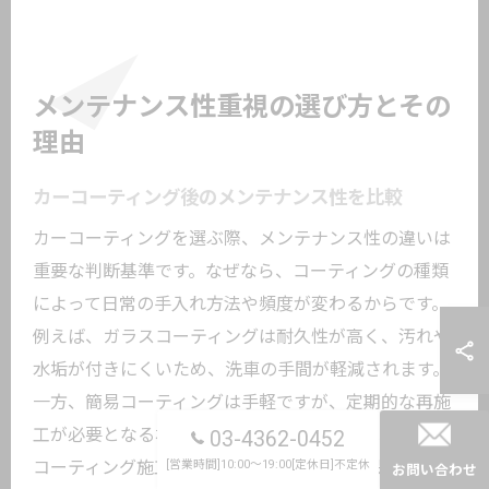
メンテナンス性重視の選び方とその
理由
カーコーティング後のメンテナンス性を比較
カーコーティングを選ぶ際、メンテナンス性の違いは
重要な判断基準です。なぜなら、コーティングの種類
によって日常の手入れ方法や頻度が変わるからです。
例えば、ガラスコーティングは耐久性が高く、汚れや
水垢が付きにくいため、洗車の手間が軽減されます。
一方、簡易コーティングは手軽ですが、定期的な再施
工が必要となる場合があります。具体的には、ガラス
03-4362-0452
[営業時間]10:00～19:00[定休日]不定休
コーティング施工車は水洗いだけで美観が保てるケー
お問い合わせ