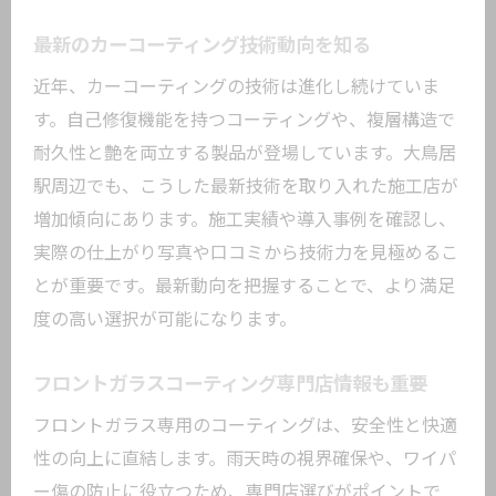
項目
最新のカーコーティング技術動向を知る
安心して任せられるカーコーティング選
近年、カーコーティングの技術は進化し続けていま
び
す。自己修復機能を持つコーティングや、複層構造で
カーコーティング選びで後悔しないため
耐久性と艶を両立する製品が登場しています。大鳥居
の工夫
駅周辺でも、こうした最新技術を取り入れた施工店が
増加傾向にあります。施工実績や導入事例を確認し、
実際の仕上がり写真や口コミから技術力を見極めるこ
とが重要です。最新動向を把握することで、より満足
度の高い選択が可能になります。
フロントガラスコーティング専門店情報も重要
フロントガラス専用のコーティングは、安全性と快適
性の向上に直結します。雨天時の視界確保や、ワイパ
ー傷の防止に役立つため、専門店選びがポイントで