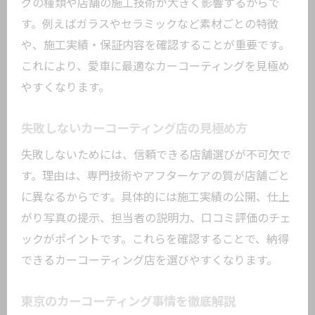
グの種類や店舗の施工技術が大きく影響するからで
ト比較
す。例えばガラスやセラミックなど素材ごとの特徴
最新のカーコーティング技術動向を知る
や、施工実績・保証内容を確認することが重要です。
フロントガラスコーティング専門店情報
これにより、愛車に最適なカーコーティングを見極め
も重要
やすくなります。
迷ったときのカーコーティング選びの視
点
失敗しないカーコーティング店の見極め方
自分の車に合ったコーティングタイプの
失敗しないためには、信頼できる店舗選びが不可欠で
見極め方
す。理由は、専門技術やアフターケアの質が店舗ごと
コーティング仕上がりを左右する比較ポイン
に異なるからです。具体的には施工実績の公開、仕上
ト
がり写真の提示、担当者の説明力、口コミ評価のチェ
カーコーティングで差がつく仕上がりの
ックがポイントです。これらを確認することで、納得
条件
できるカーコーティング店を選びやすくなります。
見落としがちな施工前後のチェック項目
東京のカーコーティング事情を徹底解説
トラフィックコーティングの口コミが示