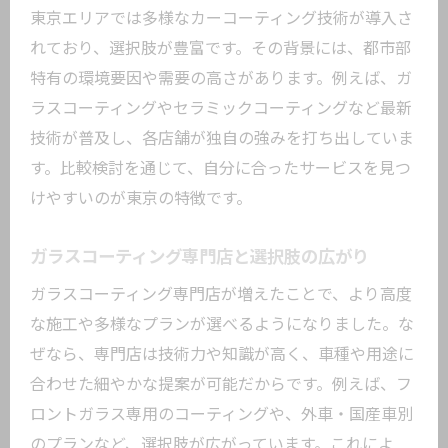
す事例
東京エリアでは多様なカーコーティング技術が導入さ
プロが教えるカーコーティングの比較方
れており、選択肢が豊富です。その背景には、都市部
法
特有の環境要因や需要の高さがあります。例えば、ガ
ラスコーティングやセラミックコーティングなど最新
ガラスコーティング専門店の特徴を確認
技術が普及し、各店舗が独自の強みを打ち出していま
仕上がり重視で選ぶカーコーティング店
す。比較検討を通じて、自分に合ったサービスを見つ
口コミから読み解く納得のカーコーティング
けやすいのが東京の特徴です。
術
カーコーティングの口コミを信頼する理
ガラスコーティング専門店と選択肢の広がり
由
ガラスコーティング専門店が増えたことで、より高度
良い口コミに共通するポイントを徹底分
な施工や多様なプランが選べるようになりました。な
析
ぜなら、専門店は技術力や知識が高く、車種や用途に
トラフィックコーティング口コミ活用術
合わせた細やかな提案が可能だからです。例えば、フ
ユーザー評価から学ぶ選び方のコツ
ロントガラス専用のコーティングや、外車・国産車別
カーコーティング東京で高評価の傾向
のプランなど、選択肢が広がっています。これによ