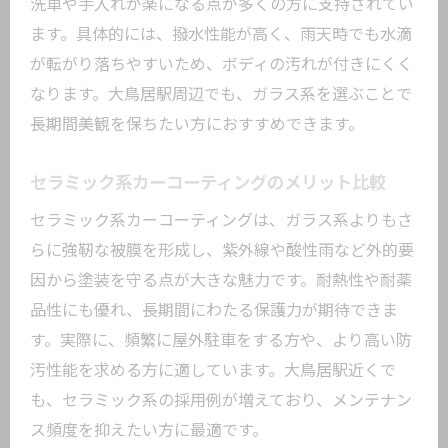
洗車や手入れが楽になる点が多くの方に支持されてい
は
ます。具体的には、撥水性能が高く、雨天時でも水滴
メンテナンス性重視のカーコーティング
が転がり落ちやすいため、ボディの汚れが付きにくく
術
なります。大鳥居駅周辺でも、ガラス系を選ぶことで
施工後も安心できる店の選び方のポイン
長期間美観を保ちたい方におすすめできます。
ト
日々の手入れが楽になるカーコーティン
セラミック系カーコーティングのメリット比較
グ
セラミック系カーコーティングは、ガラス系よりもさ
信頼できるカーコーティングに出会うために
らに強靭な被膜を形成し、紫外線や酸性雨など外的要
信頼できるカーコーティング店の特徴と
因から塗装を守る点が大きな魅力です。耐熱性や耐薬
は
品性にも優れ、長期間にわたる保護力が期待できま
口コミと実績で選ぶ店舗選びの新常識
す。実際に、頻繁に屋外駐車をする方や、より高い防
ガラスコーティング専門店の信頼ポイン
汚性能を求める方に適しています。大鳥居駅近くで
ト
も、セラミック系の採用例が増えており、メンテナン
ス頻度を抑えたい方に最適です。
東京のカーコーティング店で重視すべき