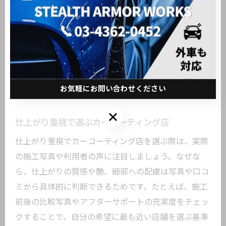
い艶出し力が特徴です。その理由は、専門店ならでは
の厳選された薬剤や、車両ごとの状態に応じたオーダ
ーメイド施工が受けられるためです。例えば、下地処
理から最終仕上げまで一貫してプロが対応し、細部ま
でこだわった施工が期待できます。結果として、長期
間にわたり美しさをキープしたい方にとって、専門店
お気軽にお問い合わせください
での施工は大きなメリットとなります。
お気軽にお問い合わせください
仕上がり重視で選ぶカーコーティング店
仕上がり重視でカーコーティング店を選ぶ際は、実際
の施工写真や利用者の声に注目しましょう。なぜな
ら、仕上がりの質感や艶、細部への配慮は写真や口コ
ミから具体的に判断できるためです。たとえば、施工
前後の比較写真やアフターサポートの充実度をチェッ
クすることで、自分の希望に最も近い店舗を選ぶ基準