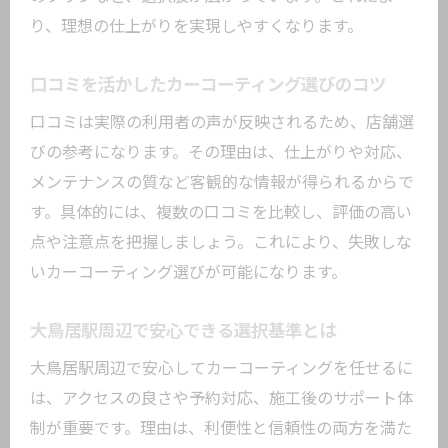
実際の口コミで見極める満足度の違い
り、理想の仕上がりを実現しやすくなります。
施工実績で選ぶ大鳥居駅周辺の注目技術
口コミを活かしたカーコーティング選びのコツ
カーコーティング施工実績が示す信頼性
口コミは実際の利用者の声が反映されるため、店舗選
実績豊富な店舗が選ばれる理由を解説
びの参考になります。その理由は、仕上がりや対応、
ガラスコーティング専門店の技術力に注
メンテナンスの質など客観的な情報が得られるからで
目
す。具体的には、複数の口コミを比較し、評価の高い
施工実績を比較して納得の店を選ぶ方法
点や注意点を把握しましょう。これにより、失敗しな
フロントガラスコーティング専門店の強
いカーコーティング選びが可能になります。
み
大鳥居駅周辺で注目したい新技術の動向
大鳥居駅周辺で安心できる選択基準とは
費用対効果で考えるカーコーティングの極意
大鳥居駅周辺で安心してカーコーティングを任せるに
カーコーティング費用と効果のバランス
は、アクセスの良さや予約対応、施工後のサポート体
を検証
制が重要です。理由は、利便性と信頼性の両方を満た