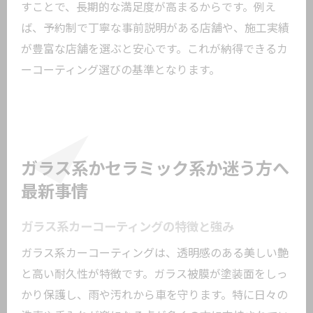
費用対効果からみる理想の選び方を徹底
すことで、長期的な満足度が高まるからです。例え
分析
ば、予約制で丁寧な事前説明がある店舗や、施工実績
が豊富な店舗を選ぶと安心です。これが納得できるカ
コーティング費用を抑えつつ高品質を目
ーコーティング選びの基準となります。
指す
口コミでわかる費用対効果の高い店とは
カーコーティング東京の料金相場を知る
長期間美観を保つコーティング選びの極
意
ガラス系かセラミック系か迷う方へ
メンテナンス性重視の選び方とその理由
最新事情
カーコーティング後のメンテナンス性を
ガラス系カーコーティングの特徴と強み
比較
ガラス系カーコーティングは、透明感のある美しい艶
ガラスコーティング専門店のアフターケ
と高い耐久性が特徴です。ガラス被膜が塗装面をしっ
ア
かり保護し、雨や汚れから車を守ります。特に日々の
長持ちするカーコーティングの選び方と