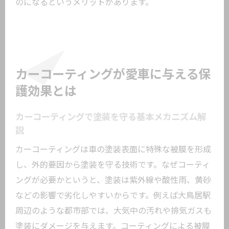
のになるというメリットがあります。
費用対効果で選ばれるコーティングの特
徴
愛車の塗装を長持ちさせる秘訣を伝授
カーコーティングで実現する塗装保護の
カーコーティングが愛車に与える保
秘訣
護効果とは
施工店選びが美観維持に与える影響とは
定期メンテナンスとコーティングの相乗
カーコーティングで塗装を守る基本メカニズム解
効果
説
口コミで明らかになる塗装長持ちのコツ
カーコーティングは車の塗装表面に特殊な被膜を形成
専門店のアフターフォローで安心が続く
し、外的要因から塗装を守る技術です。なぜコーティ
理由
ングが必要かというと、塗装は紫外線や酸性雨、黄砂
などの影響で劣化しやすいからです。例えば大鳥居駅
カーコーティングの継続的なメリットを
周辺のような都市部では、大気中の汚れや排気ガスも
紹介
塗装にダメージを与えます。コーティングによる被膜
大鳥居駅周辺で得られるコーティングの具体