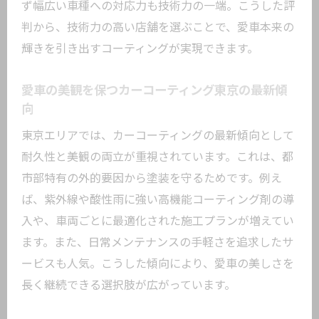
のコツ
ず幅広い車種への対応力も技術力の一端。こうした評
判から、技術力の高い店舗を選ぶことで、愛車本来の
コーティング専門店の選び方とアフター
輝きを引き出すコーティングが実現できます。
ケアの重要性
日常のメンテナンスで差がつくコーティ
愛車の美観を保つカーコーティング東京の最新傾
ング効果
向
雨ジミや汚れを防ぐコーティングの工夫
東京エリアでは、カーコーティングの最新傾向として
葛飾区で注目されるカーコーティングの
耐久性と美観の両立が重視されています。これは、都
特徴
市部特有の外的要因から塗装を守るためです。例え
耐久性重視のカーコーティング活用法
ば、紫外線や酸性雨に強い高機能コーティング剤の導
施工後のメンテナンスも簡単になるコーティ
入や、車両ごとに最適化された施工プランが増えてい
ング
ます。また、日常メンテナンスの手軽さを追求したサ
カーコーティング後の洗車が楽になる理
ービスも人気。こうした傾向により、愛車の美しさを
由
長く継続できる選択肢が広がっています。
手間を減らすコーティングメンテナンス