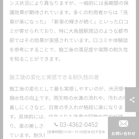
ンス状況により異なりますが、一般的には長期間の保
護効果が期待されています。多くの利用者からは「洗
車が楽になった」「新車の輝きが続く」といった口コ
ミが寄せられており、特に大鳥居駅周辺のような都市
部ではその効果が実感されています。口コミや体験談
を参考にすることで、施工後の満足度や実際の耐久性
を知ることができます。
施工後の変化と実感できる耐久性の差
施工後の変化として最も実感しやすいのが、光沢感や
撥水性の向上です。雨天時の水滴の流れや、汚れの付
着しにくさなど、日常の手入れが格段に楽になりま
す。具体的には、従来よりも洗車の回数や労力が減
03-4362-0452
り、車の美しさを長期間維持できる点が高く評価され
[営業時間]10:00～19:00[定休日]不定休
お問い合わせ
ています。耐久性の差は、施工技術や使用するコーテ