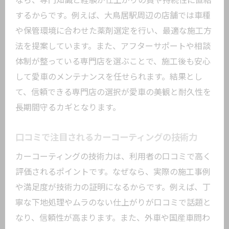
なら、専門知識と経験が仕上がりの質や持続性に直結
カーコーティングで塗装を守る基本メカ
するからです。例えば、大鳥居駅周辺の店舗では車種
ニズム解説
や保管環境に合わせた薬剤選定を行い、最適な施工方
紫外線や酸性雨から車を守るコーティン
法を提案しています。また、アフターサポートや相談
グ効果
体制が整っている専門店を選ぶことで、施工後も安心
小キズ防止に役立つカーコーティングの
して愛車のメンテナンスを任せられます。結果とし
特徴
て、信頼できる専門店の選択が愛車の美観と耐久性を
カーコーティングがもたらす耐久性の秘
長期間守るカギとなります。
密とは
ポリッシュファクトリーの施工技術と評
口コミで注目されるカーコーティングの技術力
判
カーコーティングの技術力は、利用者の口コミで高く
カーコーティング専門店の施工で得られ
評価されるポイントです。なぜなら、実際の施工事例
る安心
や満足度が技術力の証明になるからです。例えば、丁
長期間美観を守るためのコーティング活用術
寧な下地処理やムラのない仕上がりが口コミで話題と
カーコーティングで長持ちする美観維持
なり、信頼性が高まります。また、外車や国産車問わ