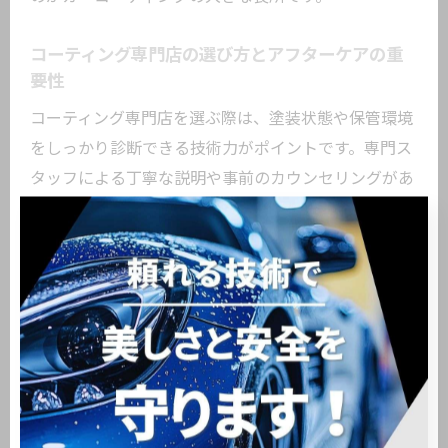
コーティング専門店の選び方とアフターケアの重
要性
コーティング専門店を選ぶ際は、塗装状態や保管環境
をしっかり診断できる技術力がポイントです。専門ス
タッフによる丁寧な説明や事前のカウンセリングがあ
る店舗を選ぶことで、最適なコーティングプランを提
案してもらえます。アフターケアも重要で、定期的な
メンテナンスやアドバイスが受けられる店舗なら、施
工後も安心です。具体的には、コーティングの状態確
認やメンテナンス洗車の案内など、長期的なサポート
体制が整っている専門店が信頼できます。
日常のメンテナンスで差がつくコーティング効果