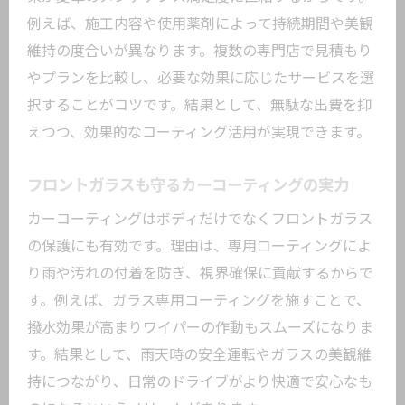
小キズ
例えば、施工内容や使用薬剤によって持続期間や美観
愛車の美観と耐久性が損なわれる理由
維持の度合いが異なります。複数の専門店で見積もり
専門店が教える未施工時のデメリット
やプランを比較し、必要な効果に応じたサービスを選
カーコーティングをしない場合の長期リ
択することがコツです。結果として、無駄な出費を抑
スク
えつつ、効果的なコーティング活用が実現できます。
耐久性に優れたカーコーティングのメリット
フロントガラスも守るカーコーティングの実力
カーコーティングの高耐久性が選ばれる
カーコーティングはボディだけでなくフロントガラス
理由
の保護にも有効です。理由は、専用コーティングによ
長持ちするコーティングで美観を維持す
り雨や汚れの付着を防ぎ、視界確保に貢献するからで
る方法
す。例えば、ガラス専用コーティングを施すことで、
専門店による耐久性テストのポイント
撥水効果が高まりワイパーの作動もスムーズになりま
カーコーティングの持続期間と口コミ評
す。結果として、雨天時の安全運転やガラスの美観維
価
持につながり、日常のドライブがより快適で安心なも
施工後の変化と実感できる耐久性の差