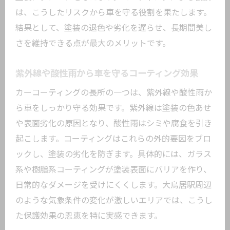
は、こうしたリスクから車を守る役割を果たします。
的効果
結果として、塗装の退色や劣化を遅らせ、長期間美し
カーコーティングで実感できる光沢と保
さを維持できる点が最大のメリットです。
護性能
トラフィックコーティングの評判に学ぶ
紫外線や酸性雨から車を守るコーティング効果
効果
カーコーティングの長所の一つは、紫外線や酸性雨か
施工店ごとの仕上がりと満足度の違い
ら車をしっかり守る効果です。紫外線は塗装の色あせ
口コミで広がる大鳥居駅周辺のメリット
や表面劣化の原因となり、酸性雨はシミや腐食を引き
専門店で受けられる独自のサービス内容
起こします。コーティングはこれらの外的要因をブロ
大鳥居駅周辺でカーコーティングを選ぶ
ックし、塗装の劣化を防ぎます。具体的には、ガラス
価値
系や樹脂系コーティングが塗装表面にバリアを作り、
日常的なダメージを受けにくくします。大鳥居駅周辺
のような気象条件の変化が激しいエリアでは、こうし
た保護効果の恩恵を特に実感できます。