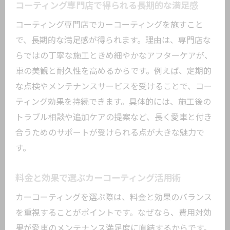
のポイント
コーティング専門店で得られる長期的な満足感
専門店のアドバイスで維持する美しさ
コーティング専門店でカーコーティングを施すこと
カーコーティングでフロントガラスも快
で、長期的な満足感が得られます。理由は、専門店な
適
らではの丁寧な施工ときめ細やかなアフターケアが、
車の美観と耐久性を高めるからです。例えば、定期的
口コミで分かるメンテナンス性の高さ
な点検やメンテナンスサービスを受けることで、コー
定期的な手入れで長持ちするカーコーテ
ティング効果を持続できます。具体的には、施工後の
ィング
トラブル相談や追加ケアの提案など、長く愛車と付き
カーコーティングをしない場合のリスクを解
合うためのサポートが受けられる点が大きな魅力で
説
す。
カーコーティング未施工時に起こる塗装
劣化の原因
料金と効果で選ぶカーコーティング活用術
紫外線や酸性雨によるリスクを知る重要
カーコーティングを選ぶ際は、料金と効果のバランス
性
を重視することがポイントです。なぜなら、費用対効
コーティングなしで発生しやすい汚れや
果が愛車のメンテナンス満足度に直結するからです。