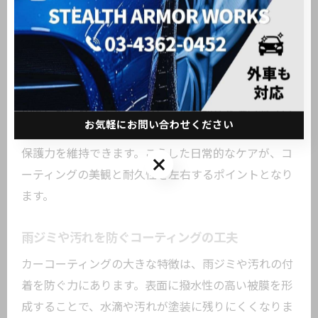
カーコーティングの効果を長持ちさせるには、日常の
メンテナンスが欠かせません。例えば、汚れが付着し
た際はできるだけ早く優しく洗い流すことが推奨され
ます。専用のカーシャンプーやマイクロファイバーク
ロスを使うことで、コーティング層へのダメージを最
小限に抑えられます。さらに、定期的な水洗いやプロ
お気軽にお問い合わせください
によるメンテナンス洗車を取り入れることで、表面の
保護力を維持できます。こうした日常的なケアが、コ
お気軽にお問い合わせください
ーティングの美観と耐久性を左右するポイントとなり
ます。
雨ジミや汚れを防ぐコーティングの工夫
カーコーティングの大きな特徴は、雨ジミや汚れの付
着を防ぐ力にあります。表面に撥水性の高い被膜を形
成することで、水滴や汚れが塗装に残りにくくなりま