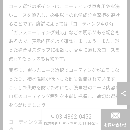
コース選びのポイントは、コーティング車専用や水洗
いコースを優先し、必要以上の化学成分や摩擦を避け
ることです。店舗によっては「コーティング車OK」
「ガラスコーティング対応」などの明示がある場合も
あるので、表示内容をよく確認しましょう。また、迷
った場合はスタッフに相談し、愛車に適したコースを
教えてもらうのも有効です。
実際に、誤ったコース選択でコーティングがムラにな
ったり、撥水性能が低下した例も報告されています。
こうした失敗を防ぐためにも、洗車機のコース内容と
自車のコーティング種別を事前に把握し、適切な選択
を心がけましょう。
03-4362-0452
コーティング車が水洗い洗車機で避けるべきリス
[営業時間]10:00～19:00[定休日]不定休
お問い合わせ
ク