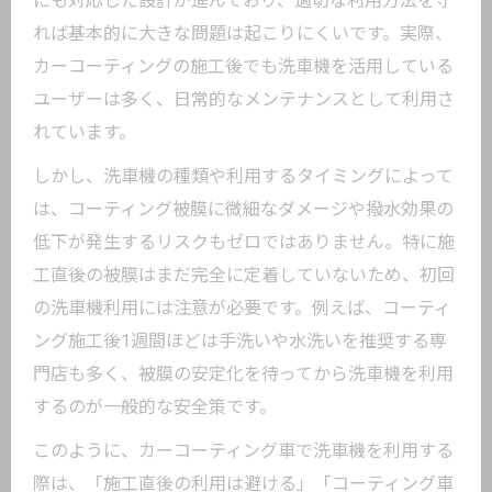
にも対応した設計が進んでおり、適切な利用方法を守
コーティング車専用コースの違いと選択
れば基本的に大きな問題は起こりにくいです。実際、
時の注意点
カーコーティングの施工後でも洗車機を活用している
撥水効果維持のためのおすすめコース選
ユーザーは多く、日常的なメンテナンスとして利用さ
定ポイント
れています。
コーティング車専用コースで得られる洗
しかし、洗車機の種類や利用するタイミングによって
車の安心感
は、コーティング被膜に微細なダメージや撥水効果の
洗車機でカーコーティングを守るための
低下が発生するリスクもゼロではありません。特に施
具体的なコツ
工直後の被膜はまだ完全に定着していないため、初回
施工直後いつから洗車機を使えるのか明確ガ
の洗車機利用には注意が必要です。例えば、コーティ
イド
ング施工後1週間ほどは手洗いや水洗いを推奨する専
カーコーティング施工直後の洗車機使用
門店も多く、被膜の安定化を待ってから洗車機を利用
はいつから可能か
するのが一般的な安全策です。
完全硬化までの待機期間と洗車機利用の
このように、カーコーティング車で洗車機を利用する
目安を解説
際は、「施工直後の利用は避ける」「コーティング車