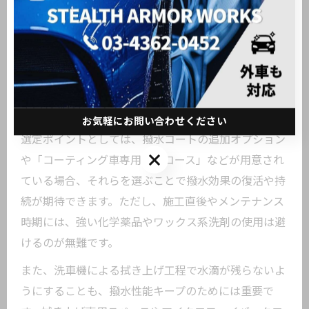
カーコーティングの最大のメリットである撥水効果を
長持ちさせるには、洗車機コースの選定がカギとなり
ます。撥水系コーティング施工車には、強い洗剤や高
温水を避け、優しい泡洗浄や中性洗剤を用いたコース
が特に推奨されます。これにより、コーティングの撥
水層が剥がれにくくなります。
お気軽にお問い合わせください
選定ポイントとしては、撥水コートの追加オプション
お気軽にお問い合わせください
や「コーティング車専用撥水コース」などが用意され
ている場合、それらを選ぶことで撥水効果の復活や持
続が期待できます。ただし、施工直後やメンテナンス
時期には、強い化学薬品やワックス系洗剤の使用は避
けるのが無難です。
また、洗車機による拭き上げ工程で水滴が残らないよ
うにすることも、撥水性能キープのためには重要で