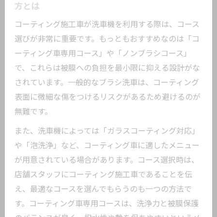
撥水効果を守る洗車機利用のポイント総
方とは
まとめ
コーティング施工車が洗車機を利用する際は、コース
拭き上げやタイミングで差がつくコーティン
選びが非常に重要です。もっともおすすめなのは「コ
グ車の洗車術
ーティング車専用コース」や「ノンブラシコース」
カーコーティング車の洗車後拭き上げで
で、これらは被膜への負担を最小限に抑える設計がな
差がつく理由
されています。一般的なブラシ洗車は、コーティング
洗車機利用後の拭き上げがコーティング
表面に微細な傷をつけるリスクがあるため避けるのが
保護に重要な訳
無難です。
コーティング車で実践したい洗車後の最
また、洗車機によっては「ガラスコーティング対応」
適な拭き上げ法
や「泡洗浄」など、コーティング車に適したメニュー
洗車のタイミングがカーコーティングの
が用意されている場合があります。コース選択時は、
寿命を左右する
店舗スタッフにコーティング施工車であることを伝
カーコーティング車が失敗しない洗車術
え、最適なコースを選んでもらうのも一つの方法で
と実践ポイント
す。コーティング車専用コースは、洗浄力と被膜保護