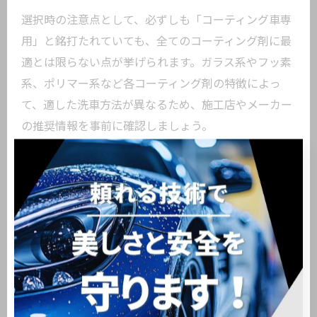
選択時の注意点として、必ずしも「コーティング車専
用」と銘打たれていても、全てのコーティング剤に最
適とは限らない点が挙げられます。ガラス系やフッ素
系、ポリマー系など各コーティング剤の特徴によっ
て、適した洗車方法が異なるため、施工店やメーカー
の推奨情報を事前に確認しましょう。
また、洗車機のメンテナンス状態や利用頻度も重要で
す。ブラシに汚れが残っていると、思わぬ細かいキズ
の原因になることもあります。初めて利用する店舗で
は、スタッフに洗車機の管理状況を尋ねると安心で
す。
撥水効果維持のためのおすすめコース選定ポイン
ト