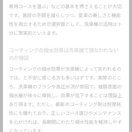
施工後に洗車機を使う際の最適なタイミ
専用コースを選ぶ」などの基本を押さえることが大切
ングと判断基準
です。普段の手間を減らしつつ、愛車の美しさと機能
コーティング車が洗車機OKになる条件と
性を両立するための選択肢として、洗車機の活用は十
見極め方
分に現実的といえます。
施工直後に洗車機を避けるべき理由とリ
スク
コーティングの撥水効果は洗車機で損なわれない
のか検証
水洗い洗車機の注意点とカーコーティング保
護の秘訣
コーティングの撥水効果が洗車機によって失われるの
カーコーティング車が水洗い洗車機を使
では、と不安に感じる方も多いはずです。実際のとこ
う際の注意点
ろ、洗車機のブラシや高圧水流が原因で、被膜表面の
撥水層が徐々に摩耗し、効果が低下することは理論上
水洗い洗車機でコーティングを守るため
あり得ます。ただし、最新のコーティング剤は耐摩耗
のコツ
性にも優れており、正しいコース選びやメンテナンス
コーティング車に水洗いコースがおすす
を心がければ、長期間にわたり撥水性能を維持しやす
めな理由
くなっています。