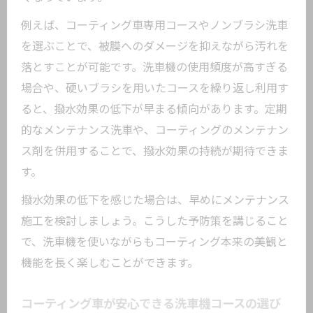
洗車機使用時に避けたいコースと選び方
のポイント
例えば、コーティング車専用コースやノンブラシ洗車
を選ぶことで、被膜へのダメージを抑えながら汚れを
コーティング車が水洗い洗車機で避ける
落とすことが可能です。洗車機の使用頻度が高すぎる
べきリスク
場合や、硬いブラシを用いたコースを繰り返し利用す
撥水効果を守る洗車機コース選定ポイント総
ると、撥水効果の低下が早まる傾向があります。定期
まとめ
的なメンテナンス洗車や、コーティングのメンテナン
カーコーティングの撥水効果を損なわな
ス剤を併用することで、撥水効果の持続が期待できま
い洗車機コース選び
す。
撥水効果重視のコーティング車向けコー
撥水効果の低下を感じた場合は、早めにメンテナンス
ス選定方法
施工を検討しましょう。こうした予防策を講じること
洗車機で撥水性能を長持ちさせるための
で、洗車機を使いながらもコーティング本来の美観と
注意点
機能を長く楽しむことができます。
コーティング車に最適な撥水コースの選
び方と実践例
コーティング車が安心できる洗車機コースの選び