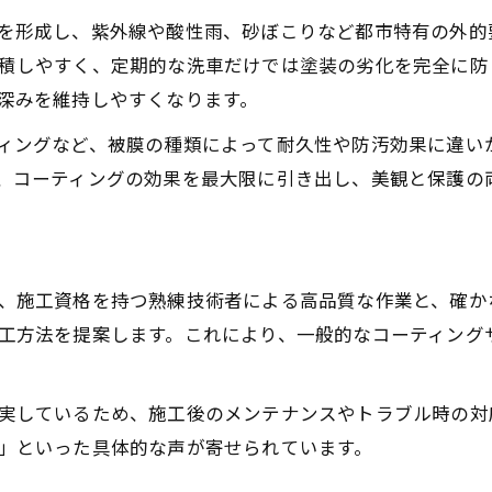
カーコーティングで差が出る美観維持の方法
を形成し、紫外線や酸性雨、砂ぼこりなど都市特有の外的
積しやすく、定期的な洗車だけでは塗装の劣化を完全に防
高品質なカーコーティングを求めるならこのエリアが最
深みを維持しやすくなります。
大田区南六郷で信頼されるカーコーティング店の特
ィングなど、被膜の種類によって耐久性や防汚効果に違い
高品質カーコーティング店選びのポイント
、コーティングの効果を最大限に引き出し、美観と保護の
技術力で選ぶカーコーティング専門店の魅力
カーコーティングの施工実績が安心の理由
高品質カーコーティングに必要な条件とは
熟練技術者による施工で実現する長持ちの秘訣
、施工資格を持つ熟練技術者による高品質な作業と、確か
工方法を提案します。これにより、一般的なコーティング
熟練技術者が実践するカーコーティング工程
耐久性に優れたカーコーティング施工法
実しているため、施工後のメンテナンスやトラブル時の対
カーコーティングの下地処理が長持ちの鍵
」といった具体的な声が寄せられています。
技術者のこだわりが光るカーコーティング