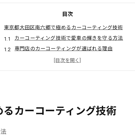
目次
東京都大田区南六郷で極めるカーコーティング技術
カーコーティング技術で愛車の輝きを守る方法
専門店のカーコーティングが選ばれる理由
下地処理から始めるカーコーティングの重要性
都市環境で差がつくカーコーティングの工夫
カーコーティングで長期間美観を保つ秘訣
カーコーティング施工のプロが守る愛車の美しさ
熟練技術者のカーコーティング施工とは
めるカーコーティング技術
施工資格保有者が実現する高品質な仕上がり
カーコーティングで美しさが続く理由に迫る
方法
プロならではのカーコーティング工程の魅力