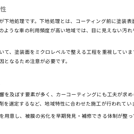
専門知識が生きるカーコーティングメンテナンス
要性
愛車保護に欠かせない最新カーコーティング事情
最新カーコーティング技術で愛車を守る
が下地処理です。下地処理とは、コーティング前に塗装表
のような車の利用頻度が高い地域では、目に見えない汚れ
新しいカーコーティング剤の特徴を解説
時代とともに進化するカーコーティングの現状
いて、塗装面をミクロレベルで整える工程を重視していま
カーコーティングのトレンドをチェックする
因となるため注意が必要です。
新素材のカーコーティングで耐久性向上
信頼されるカーコーティングで叶える資産価値維持
お気軽にお問い合わせください
お気軽にお問い合わせください
夫
資産価値を守るカーコーティングの選び方
カーコーティングがもたらす長期的なメリット
響を及ぼす要素が多く、カーコーティングにも工夫が求め
剤を選定するなど、地域特性に合わせた施工が行われてい
信頼のカーコーティングで高値売却を目指す
カーコーティング施工証明書の重要性とは
を用意し、被膜の劣化を早期発見・補修できる体制が整っ
アフターサポートが資産価値維持の鍵