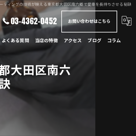
ーティングの技術が映える東京都大田区南六郷で愛車を長持ちさせる秘訣
03-4362-0452
お問い合わせはこちら
よくある質問
当店の特徴
アクセス
ブログ
コラム
メルセデス・ベンツ
都大田区南六
BMW
訣
ポルシェ
ランドローバー
レクサス
国産車