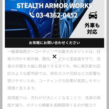
りしていたので、1年以上ツヤが持続した」「定期的
なメンテナンス案内があり安心できた」といった声も
多く見受けられます。こうした実体験も参考に、長期
的な満足を得られる施工店を選びましょう。
一般車両用カーコーティングの実際のメリット
お気軽にお問い合わせください
一般車両用カーコーティングの最大のメリットは、日
お気軽にお問い合わせください
常の汚れや紫外線、酸性雨などから塗装面を守り、洗
車の手間を大幅に軽減できる点です。特に東京都大田
区のような都市部では、排気ガスや花粉などの影響も
受けやすいため、コーティングの効果が実感しやすい
環境と言えます。
実用面では、汚れが付きにくくなることで、洗車の頻
度が減り、ボディの美観を長期間保てるのが魅力で