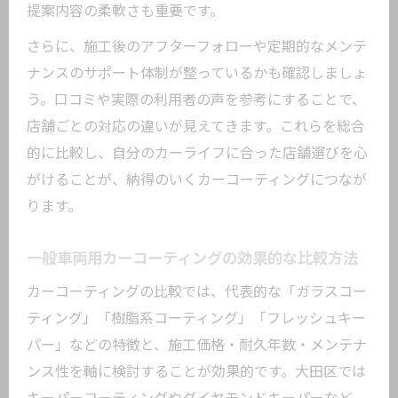
提案内容の柔軟さも重要です。
経年車の塗装を守るための選び方のコツ
さらに、施工後のアフターフォローや定期的なメンテ
カーコーティングの施工実績を確認する
ナンスのサポート体制が整っているかも確認しましょ
重要性
う。口コミや実際の利用者の声を参考にすることで、
旧車向けコーティングで押さえるべきポ
店舗ごとの対応の違いが見えてきます。これらを総合
イント
的に比較し、自分のカーライフに合った店舗選びを心
一般車両用カーコーティングの安心感を
がけることが、納得のいくカーコーティングにつなが
得る方法
ります。
メンテナンスしやすいカーコーティングの特
徴とは
一般車両用カーコーティングの効果的な比較方法
日常管理が楽なカーコーティングの選び
カーコーティングの比較では、代表的な「ガラスコー
方
ティング」「樹脂系コーティング」「フレッシュキー
メンテナンス性に優れた一般車両用コー
パー」などの特徴と、施工価格・耐久年数・メンテナ
ティング
ンス性を軸に検討することが効果的です。大田区では