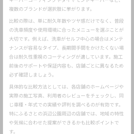
キーパーコーティングやダイヤモンドキーパーなど、
ふるさとの浜辺公園周辺で評判の施工ポ
複数のブランドが選択肢に挙がります。
イント
カーコーティング後の洗車頻度と手順の
比較の際は、単に耐久年数やツヤ感だけでなく、普段
違い
の洗車頻度や使用環境に合ったメニューを選ぶことが
施工後のメンテナンスサポートを重視し
大切です。例えば、洗車がセルフ中心の場合はメンテ
よう
ナンスが容易なタイプ、長期間手間をかけたくない場
合は耐久性重視のコーティングが適しています。施工
経年車向けコーティング施工時の注意点とコ
前後のサポートや保証内容も、店舗ごとに異なるため
ツ
必ず確認しましょう。
経年車におすすめのカーコーティング施
工法
具体的な比較方法としては、各店舗のホームページや
実際の施工写真、利用者のレビューをチェックし、同
塗装の状態に合わせた下地処理の大切さ
じ車種・年式での実績や評判を調べるのが有効です。
一般車両用コーティングで再生するツヤ
特にふるさとの浜辺公園周辺の店舗では、地域の特性
の秘密
や気候に合わせた提案ができるかも比較ポイントで
ふるさとの浜辺公園周辺で実践される技
す。