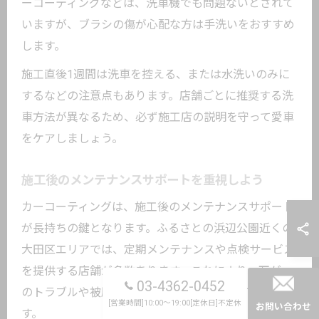
ーコーティングなどは、洗車機でも問題ないとされて
いますが、ブラシの傷が心配な方は手洗いをおすすめ
します。
施工直後1週間は洗車を控える、または水洗いのみに
するなどの注意点もあります。店舗ごとに推奨する洗
車方法が異なるため、必ず施工店の説明を守って愛車
をケアしましょう。
施工後のメンテナンスサポートを重視しよう
カーコーティングは、施工後のメンテナンスサポート
が長持ちの鍵となります。ふるさとの浜辺公園近くの
大田区エリアでは、定期メンテナンスや点検サービス
を提供する店舗が多数あります。これにより、万が一
03-4362-0452
のトラブルや被膜の劣化にも迅速に対応してもらえま
[営業時間]10:00～19:00[定休日]不定休
お問い合わせ
す。