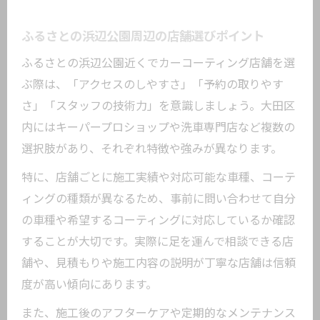
術
経年車の劣化を防ぐカーコーティングの
ふるさとの浜辺公園周辺の店舗選びポイント
選び方
ふるさとの浜辺公園近くでカーコーティング店舗を選
カーコーティングで車のツヤと価値を高める
ぶ際は、「アクセスのしやすさ」「予約の取りやす
秘訣
さ」「スタッフの技術力」を意識しましょう。大田区
カーコーティングで実現する艶やかな仕
内にはキーパープロショップや洗車専門店など複数の
上がり
選択肢があり、それぞれ特徴や強みが異なります。
愛車の価値向上に役立つコーティング選
特に、店舗ごとに施工実績や対応可能な車種、コーテ
び
ィングの種類が異なるため、事前に問い合わせて自分
一般車両用カーコーティングの魅力を徹
の車種や希望するコーティングに対応しているか確認
底解説
することが大切です。実際に足を運んで相談できる店
ふるさとの浜辺公園近くで人気のコーテ
舗や、見積もりや施工内容の説明が丁寧な店舗は信頼
ィング技術
度が高い傾向にあります。
施工証明書やアフターサービスの活用法
また、施工後のアフターケアや定期的なメンテナンス