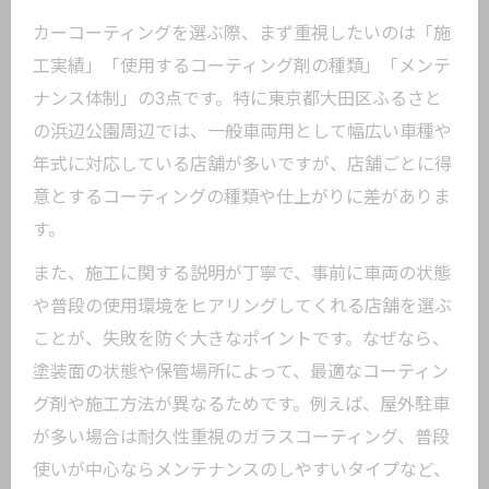
比較
カーコーティングを選ぶ際、まず重視したいのは「施
工実績」「使用するコーティング剤の種類」「メンテ
カーコーティングの耐久性はどう比較す
ナンス体制」の3点です。特に東京都大田区ふるさと
るべきか
の浜辺公園周辺では、一般車両用として幅広い車種や
耐久性とコストのバランスを取るポイン
年式に対応している店舗が多いですが、店舗ごとに得
ト
意とするコーティングの種類や仕上がりに差がありま
長持ちするカーコーティングの選び方
す。
一般車両用カーコーティングの実際のメ
また、施工に関する説明が丁寧で、事前に車両の状態
リット
や普段の使用環境をヒアリングしてくれる店舗を選ぶ
経年によるカーコーティング効果の変化
ことが、失敗を防ぐ大きなポイントです。なぜなら、
とは
塗装面の状態や保管場所によって、最適なコーティン
旧車でも安心の一般車両用カーコーティング
グ剤や施工方法が異なるためです。例えば、屋外駐車
選びガイド
が多い場合は耐久性重視のガラスコーティング、普段
旧車に適したカーコーティングの特徴と
使いが中心ならメンテナンスのしやすいタイプなど、
は