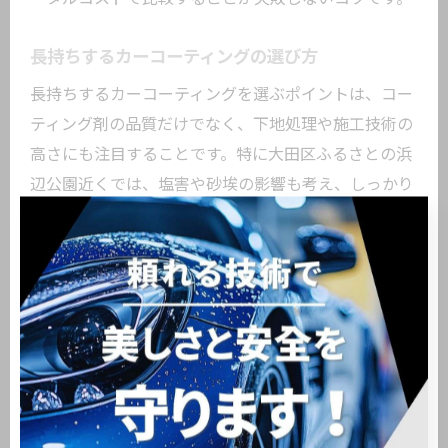
長持ちするカーコーティングの選び方
長持ちするカーコーティングを選ぶポイントは、コー
ティング剤の品質だけでなく、下地処理や施工技術の
高さにも注目することです。特に大田区ふるさとの浜
辺公園近くでは、塩害や砂埃の影響も考え、しっかり
とした下地処理が行われているか確認しましょう。
信頼できる店舗では、施工前にボディの洗車や鉄粉除
去、磨き作業などを丁寧に行い、コーティング剤の密
着性を高めます。これにより、塗装面へのダメージを
最小限に抑えつつ、コーティングの効果を長期間維持
できるのです。また、施工証明書やメンテナンスプラ
ンの有無も、店舗選びの重要な指標となります。
実際に利用した方の口コミでは、「下地処理がしっか