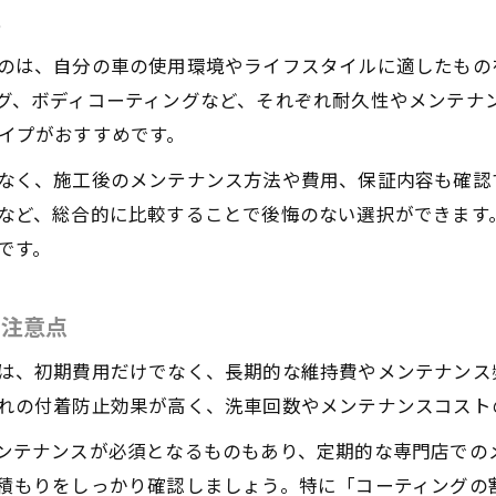
準
新車購入時のカーコーティング注意点まとめ
カーコーティングの必要性を正しく判断する方法
のは、自分の車の使用環境やライフスタイルに適したもの
グ、ボディコーティングなど、それぞれ耐久性やメンテナ
高耐久カーコーティングの選択肢と特徴を徹底解説
イプがおすすめです。
高耐久カーコーティング種類と特徴の比較
なく、施工後のメンテナンス方法や費用、保証内容も確認
耐久性重視のカーコーティング選び方
など、総合的に比較することで後悔のない選択ができます
長持ちするカーコーティングオプションの選定法
です。
カーコーティングの耐久年数とメンテナンス頻度
高耐久カーコーティングのリアルな評判紹介
と注意点
ガラスコーティングは本当に必要か悩んだら
は、初期費用だけでなく、長期的な維持費やメンテナンス
ガラスコーティングの効果と必要性を検証
れの付着防止効果が高く、洗車回数やメンテナンスコスト
ガラスコーティングが不要なケースとは
ンテナンスが必須となるものもあり、定期的な専門店での
カーコーティング選びで悩んだ時の判断法
積もりをしっかり確認しましょう。特に「コーティングの
ガラスコーティングの落とし穴と回避策