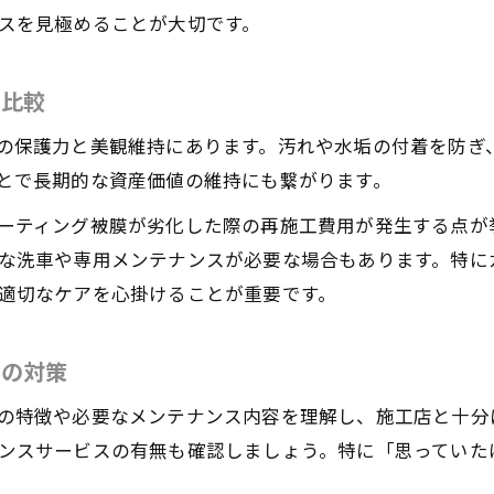
スを見極めることが大切です。
ガラスコーティングの評判と口コミから考察
カーコーティングの相場と見極めポイントまとめ
を比較
カーコーティングの相場価格と選び方の基準
の保護力と美観維持にあります。汚れや水垢の付着を防ぎ
料金表をもとにしたカーコーティング費用比較
とで長期的な資産価値の維持にも繋がります。
カーコーティングの値段に影響するポイント
ーティング被膜が劣化した際の再施工費用が発生する点が
相場より高いカーコーティングの注意点
な洗車や専用メンテナンスが必要な場合もあります。特に
費用と品質で選ぶカーコーティングのコツ
適切なケアを心掛けることが重要です。
お気軽にお問い合わせください
お気軽にお問い合わせください
実体験からわかるカーコーティングの欠点と対策
カーコーティングの意外な欠点とその実例
めの対策
体験談で学ぶカーコーティングのデメリット
の特徴や必要なメンテナンス内容を理解し、施工店と十分
カーコーティング施工後の後悔を防ぐ方法
ンスサービスの有無も確認しましょう。特に「思っていた
欠点をカバーする適切なカーコーティング選び