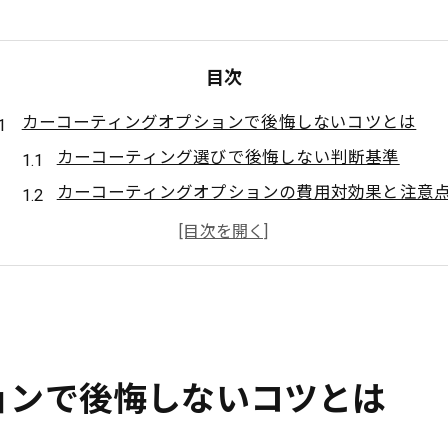
目次
カーコーティングオプションで後悔しないコツとは
カーコーティング選びで後悔しない判断基準
カーコーティングオプションの費用対効果と注意
カーコーティングのメリットとデメリットを比較
カーコーティングの施工後に後悔しないための対
後悔しないカーコーティングの選び方ポイント
新車購入時に知るべきカーコーティングの落とし穴
新車カーコーティングで起きやすい失敗例
ョンで後悔しないコツとは
カーコーティングの施工タイミングと選び方
オプション追加時の見落としがちなポイント