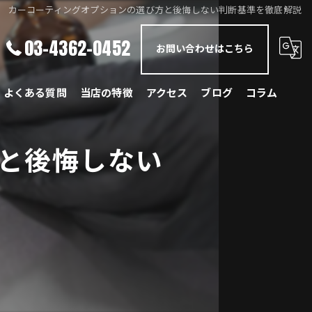
カーコーティングオプションの選び方と後悔しない判断基準を徹底解説
03-4362-0452
お問い合わせはこちら
よくある質問
当店の特徴
アクセス
ブログ
コラム
メルセデス・ベンツ
と後悔しない
BMW
ポルシェ
ランドローバー
レクサス
国産車