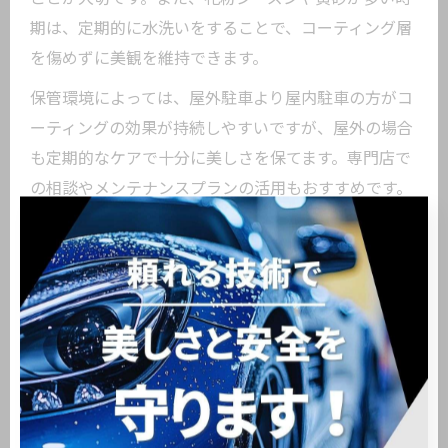
期は、定期的に水洗いをすることで、コーティング層
を傷めずに美観を維持できます。
保管環境によっては、屋外駐車より屋内駐車の方がコ
ーティングの効果が持続しやすいですが、屋外の場合
も定期的なケアで十分に美しさを保てます。専門店で
の相談やメンテナンスプランの活用もおすすめです。
カーコーティング後の汚れ落ちが良い理由
カーコーティング後に汚れ落ちが良くなる理由は、コ
ーティング剤が塗装表面に強固な保護膜を形成するか
らです。この膜が汚れや水分の付着を防ぎ、付着した
汚れも簡単に洗い流せるようになります。特にガラス
コーティングは、撥水性や防汚性に優れているため、
東京都大田区東糀谷のような環境でも効果を実感しや