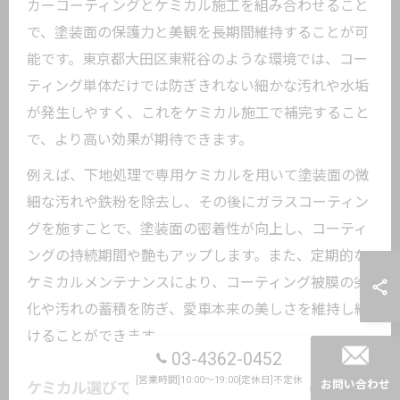
カーコーティングとケミカル施工を組み合わせること
で、塗装面の保護力と美観を長期間維持することが可
能です。東京都大田区東糀谷のような環境では、コー
ティング単体だけでは防ぎきれない細かな汚れや水垢
が発生しやすく、これをケミカル施工で補完すること
で、より高い効果が期待できます。
例えば、下地処理で専用ケミカルを用いて塗装面の微
細な汚れや鉄粉を除去し、その後にガラスコーティン
グを施すことで、塗装面の密着性が向上し、コーティ
ングの持続期間や艶もアップします。また、定期的な
ケミカルメンテナンスにより、コーティング被膜の劣
化や汚れの蓄積を防ぎ、愛車本来の美しさを維持し続
けることができます。
03-4362-0452
[営業時間]10:00～19:00[定休日]不定休
お問い合わせ
ケミカル選びで差がつく艶の持続テクニック