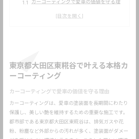
カーコーティングで愛車の価値を守る理
由
都市部に適したカーコーティングの選び
方
カーコーティング施工前の現車診断ポイ
ント
車種や用途別カーコーティングの特徴解
東京都大田区東糀谷で叶える本格カ
説
ーコーティング
愛車への最適カーコーティングプランと
は
カーコーティングで愛車の価値を守る理由
汚れから守るカーコーティングの効果実感法
カーコーティングは、愛車の塗装面を長期間にわたり
カーコーティングの効果を最大限に引き
保護し、美しい艶を維持するための重要な施工です。
出す方法
都市部である東京都大田区東糀谷は、排気ガスや花
粉、粉塵など外部からの汚れが多く、塗装面がダメー
汚れに強いカーコーティング施工手順の