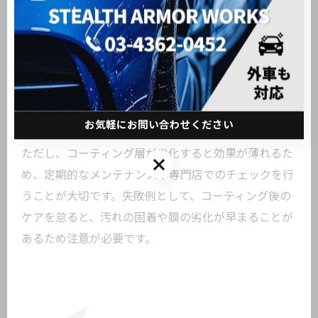
すいのが特徴です。
日常的な洗車で水だけでも汚れが落ちやすくなり、塗
装面へのダメージも軽減されます。実際に利用者から
も、「水洗いだけでほとんどの汚れが落ちる」「雨の
後も水アカが付きにくくなった」といった声が寄せら
れています。
お気軽にお問い合わせください
ただし、コーティング層が劣化すると効果が薄れるた
お気軽にお問い合わせください
め、定期的なメンテナンスや専門店でのチェックを行
うことが大切です。失敗例として、コーティング後の
ケアを怠ると、汚れの固着や膜の劣化が早まることが
あるため注意が必要です。