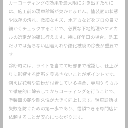
カーコーティングの効果を最大限に引き出すために
い方
は、施工前の現車診断が欠かせません。塗装面の状態
カーコーティングとケミカルの相乗効果
や既存の汚れ、微細なキズ、水アカなどをプロの目で
解説
細かくチェックすることで、必要な下地処理やケミカ
ケミカル選びで差がつく艶の持続テクニ
ルの選定が的確に行えます。特に経年車の場合、洗車
ック
だけでは落ちない固着汚れや酸化被膜の除去が重要で
洗車後におすすめのケミカル活用法
す。
ケミカル施工でカーコーティングを更に
診断時には、ライトを当てて細部まで確認し、仕上が
強化
りに影響する箇所を見逃さないことがポイントです。
カーコーティングで洗車が楽になる理由を解
例えば花粉や鉄粉が付着している場合、専用ケミカル
説
で徹底的に除去してからコーティングを行うことで、
カーコーティング後の洗車頻度が減る仕
塗装面の艶や耐久性が大きく向上します。現車診断は
組み
失敗を防ぐための第一歩であり、信頼できる専門店に
汚れが付きにくいカーコーティングの魅
依頼することが安心につながります。
力