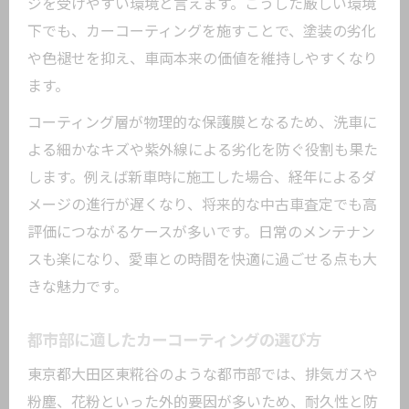
ジを受けやすい環境と言えます。こうした厳しい環境
紹介
下でも、カーコーティングを施すことで、塗装の劣化
カーコーティングで実感する日常の変化
や色褪せを抑え、車両本来の価値を維持しやすくなり
とは
ます。
雨や花粉から守るカーコーティング活用
術
コーティング層が物理的な保護膜となるため、洗車に
よる細かなキズや紫外線による劣化を防ぐ役割も果た
カーコーティング後の汚れ落ちが良い理
します。例えば新車時に施工した場合、経年によるダ
由
メージの進行が遅くなり、将来的な中古車査定でも高
車の美観を保ちたい方にケミカル施工の選び
評価につながるケースが多いです。日常のメンテナン
方
スも楽になり、愛車との時間を快適に過ごせる点も大
車の艶を守るケミカル施工の基本とポイ
きな魅力です。
ント
失敗しないケミカル選びと使い方のコツ
都市部に適したカーコーティングの選び方
カーコーティングと相性の良いケミカル
東京都大田区東糀谷のような都市部では、排気ガスや
活用例
粉塵、花粉といった外的要因が多いため、耐久性と防