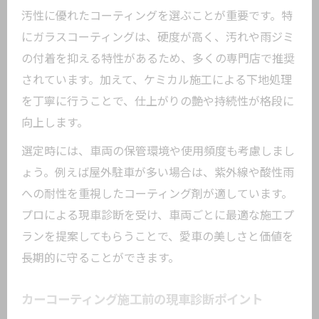
車種別おすすめケミカル施工の特徴
汚性に優れたコーティングを選ぶことが重要です。特
ケミカル施工で美観維持が続く理由とは
にガラスコーティングは、硬度が高く、汚れや雨ジミ
下地処理が変えるカーコーティングの仕上が
の付着を抑える特性があるため、多くの専門店で推奨
り
されています。加えて、ケミカル施工による下地処理
精密な下地処理がカーコーティングを左
を丁寧に行うことで、仕上がりの艶や持続性が格段に
右する
向上します。
鉄粉除去や磨きで仕上がる理想の艶
選定時には、車両の保管環境や使用頻度も考慮しまし
カーコーティング前の下地作業の重要性
ょう。例えば屋外駐車が多い場合は、紫外線や酸性雨
への耐性を重視したコーティング剤が適しています。
下地処理次第で長持ちするカーコーティ
プロによる現車診断を受け、車両ごとに最適な施工プ
ング
ランを提案してもらうことで、愛車の美しさと価値を
下地処理とケミカルの効果的な組み合わ
長期的に守ることができます。
せ方
愛車の艶を引き出すケミカル活用術とは
カーコーティング施工前の現車診断ポイント
愛車本来の艶を復活させるケミカルの使