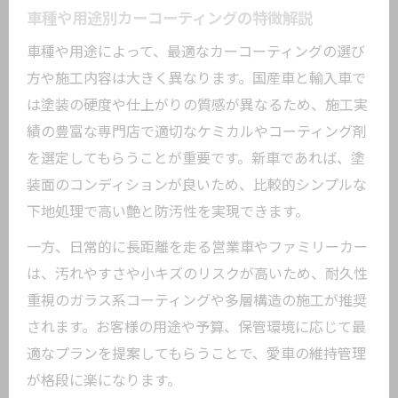
車種や用途別カーコーティングの特徴解説
洗車時に感じるカーコーティングのメリ
ット
車種や用途によって、最適なカーコーティングの選び
時短できる洗車術とカーコーティングの
方や施工内容は大きく異なります。国産車と輸入車で
関係
は塗装の硬度や仕上がりの質感が異なるため、施工実
績の豊富な専門店で適切なケミカルやコーティング剤
カーコーティング後のメンテナンスコツ
を選定してもらうことが重要です。新車であれば、塗
装面のコンディションが良いため、比較的シンプルな
下地処理で高い艶と防汚性を実現できます。
一方、日常的に長距離を走る営業車やファミリーカー
は、汚れやすさや小キズのリスクが高いため、耐久性
重視のガラス系コーティングや多層構造の施工が推奨
されます。お客様の用途や予算、保管環境に応じて最
適なプランを提案してもらうことで、愛車の維持管理
が格段に楽になります。