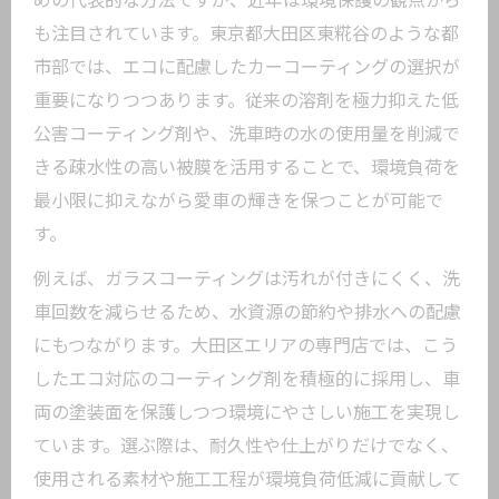
めの代表的な方法ですが、近年は環境保護の観点から
カーコーティングが実現する愛車の輝き
も注目されています。東京都大田区東糀谷のような都
と環境配慮
市部では、エコに配慮したカーコーティングの選択が
持続可能な美観維持に役立つカーコーテ
重要になりつつあります。従来の溶剤を極力抑えた低
ィングの特徴
公害コーティング剤や、洗車時の水の使用量を削減で
カーコーティングで愛車の資産価値と環
きる疎水性の高い被膜を活用することで、環境負荷を
境保護を両立
最小限に抑えながら愛車の輝きを保つことが可能で
エコなカーコーティングがもたらす長期
す。
的メリット
例えば、ガラスコーティングは汚れが付きにくく、洗
大田区で広がるエコ対応カーコーティン
車回数を減らせるため、水資源の節約や排水への配慮
グの重要性
にもつながります。大田区エリアの専門店では、こう
美観維持に最適なエコ対応カーコーティング
したエコ対応のコーティング剤を積極的に採用し、車
の特徴
両の塗装面を保護しつつ環境にやさしい施工を実現し
エコ対応カーコーティングの耐久性と効
ています。選ぶ際は、耐久性や仕上がりだけでなく、
果を徹底解説
使用される素材や施工工程が環境負荷低減に貢献して