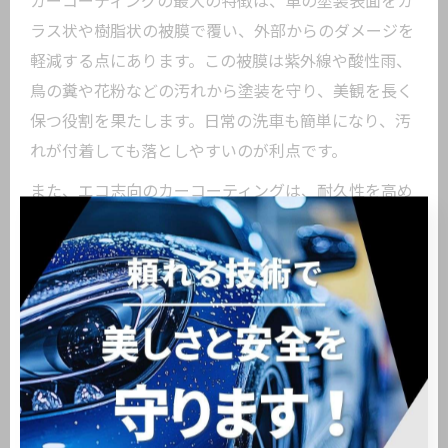
カーコーティングの最大の特徴は、車の塗装表面をガ
ラス状や樹脂状の被膜で覆い、外部からのダメージを
軽減する点にあります。この被膜は紫外線や酸性雨、
鳥の糞や花粉などの汚れから塗装を守り、美観を長く
保つ役割を果たします。日常の洗車も簡単になり、汚
れが付着しても落としやすいのが利点です。
また、エコ志向のカーコーティングは、耐久性を高め
るだけでなく、再施工やメンテナンスの頻度を減らす
ことで資源消費の削減にもつながります。例えば、長
寿命タイプのコーティングは最長で数年間効果が持続
し、その分廃液や材料の使用量を抑えることが可能で
す。これは持続可能な車の美観維持に直結します。
施工前には、車両の塗装状態や使用環境を専門店でし
っかりチェックしてもらうことが重要です。状態に合
ったコーティング剤の選定と、正しい下地処理が持続