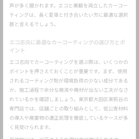
東京都大田区東糀谷で選ばれる長寿命コ
声が多く聞かれます。エコと美観を両立したカーコー
ーティング
ティングは、長く愛車と付き合いたい方に最適な選択
愛車を守るエコカーコーティングの最新
肢と言えるでしょう。
技術
カーコーティングを通じた愛車の資産価値維
エコ志向に最適なカーコーティングの選び方とポ
持法
イント
カーコーティングで高める愛車の資産価
エコ志向でカーコーティングを選ぶ際は、いくつかの
値とエコ効果
ポイントを押さえておくことが重要です。まず、使用
東京都大田区東糀谷で資産価値を守るコ
されるコーティング剤が環境負荷の少ない成分である
ーティング法
か、施工過程で余分な廃液や廃材が出ない工夫がなさ
れているかを確認しましょう。東京都大田区東糀谷の
エコなカーコーティング施工で売却時の
専門店では、店舗ごとの取り組みとして、低公害材料
メリット増加
の導入や廃棄物の適正処理を徹底しているケースが多
長期間美観を保つためのコーティング選
く見受けられます。
びの基準