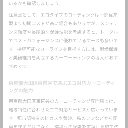
東京都大田区東糀谷で評判のエコカーコ
いるかも確認しましょう。
ーティングとは
注意点として、エコタイプのコーティングは一部従来
カーコーティングの選び方とエコ素材の
型より初期コストが高い場合もありますが、メンテナ
メリット
ンス頻度や長期的な保護性能を考慮すると、トータル
美観を保つカーコーティングの新技術と
でコストパフォーマンスに優れているケースも多いで
ポイント
す。持続可能なカーライフを目指す方には、環境保護
エコ対応素材使用のカーコーティング施
と美観維持を両立するカーコーティングの導入がおす
工事例紹介
すめです。
エコ重視なら東京都大田区東糀谷での施工が
おすすめ
東京都大田区東糀谷で選ぶエコ対応カーコーティ
ングの魅力
エコ志向の方に選ばれるカーコーティン
グの理由
東京都大田区東糀谷のカーコーティング専門店では、
地域特性に合わせたエコ対応サービスが広がっていま
東京都大田区東糀谷でエコカーコーティ
す。都市部特有の排ガスや黄砂、鳥のフンなどから愛
ングを選ぶ利点
車を守るだけでなく、環境への配慮を重視した施工法