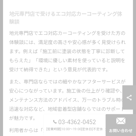
地元専門店で受けるエコ対応カーコーティング体
験談
地元専門店でエコ対応カーコーティングを受けた方の
体験談には、満足度の高さや安心感が多く見受けられ
ます。例えば「施工前に塗装の状態を丁寧に診断して
もらえた」「環境に優しい素材を使っていると説明を
受けて納得できた」という意見が代表的です。
また、専門店ならではの細やかなアフターサービスが
安心につながっています。施工後の仕上がり確認や、
メンテナンス方法のアドバイス、万一のトラブル時の
迅速な対応など、地域密着型店舗ならではのサポート
が魅力です。
03-4362-0452
[営業時間]10:00～19:00[定休日]不定休
利用者からは「洗車が楽になり、車の輝きが長持ちし
お問い合わせ