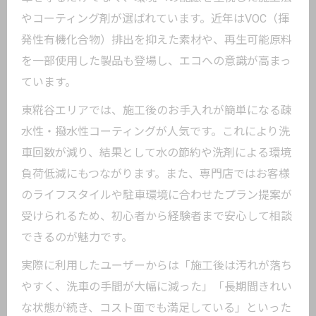
地元専門店で受けるエコ対応カーコーテ
やコーティング剤が選ばれています。近年はVOC（揮
ィング体験談
発性有機化合物）排出を抑えた素材や、再生可能原料
環境配慮型カーコーティングの施工プロ
を一部使用した製品も登場し、エコへの意識が高まっ
セスを解説
ています。
エコとコストパフォーマンスを両立する
東糀谷エリアでは、施工後のお手入れが簡単になる疎
選び方
水性・撥水性コーティングが人気です。これにより洗
長持ちと環境配慮を実現するカーコーティン
車回数が減り、結果として水の節約や洗剤による環境
グとは
負荷低減にもつながります。また、専門店ではお客様
カーコーティングの長持ち効果とエコ素
のライフスタイルや駐車環境に合わせたプラン提案が
材の関係
受けられるため、初心者から経験者まで安心して相談
環境配慮と高耐久性を兼ね備えた施工の
できるのが魅力です。
ポイント
実際に利用したユーザーからは「施工後は汚れが落ち
エコ志向のカーコーティングで実現する
やすく、洗車の手間が大幅に減った」「長期間きれい
持続的美観
な状態が続き、コスト面でも満足している」といった