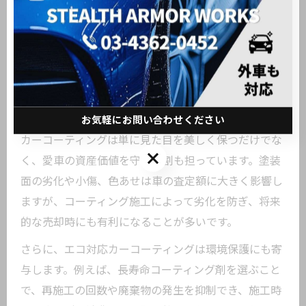
的な美観維持の成否を分けます。初心者の方は専門ス
タッフに相談し、アドバイスを受けながら施工プラン
を決めると安心です。
カーコーティングで愛車の資産価値と環境保護を
両立
お気軽にお問い合わせください
カーコーティングは単に見た目を美しく保つだけでな
お気軽にお問い合わせください
く、愛車の資産価値を守る役割も担っています。塗装
面の劣化や小傷、色あせは車の査定額に大きく影響し
ますが、コーティング施工によって劣化を防ぎ、将来
的な売却時にも有利になることが多いです。
さらに、エコ対応カーコーティングは環境保護にも寄
与します。例えば、長寿命コーティング剤を選ぶこと
で、再施工の回数や廃棄物の発生を抑制でき、施工時