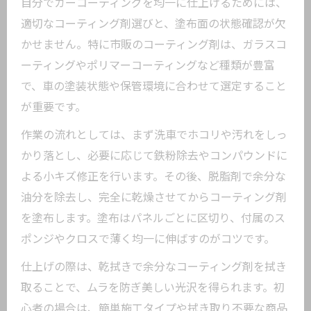
自分でカーコーティングを均一に仕上げるためには、
適切なコーティング剤選びと、塗布面の状態確認が欠
かせません。特に市販のコーティング剤は、ガラスコ
ーティングやポリマーコーティングなど種類が豊富
で、車の塗装状態や保管環境に合わせて選定すること
が重要です。
作業の流れとしては、まず洗車でホコリや汚れをしっ
かり落とし、必要に応じて鉄粉除去やコンパウンドに
よる小キズ修正を行います。その後、脱脂剤で余分な
油分を除去し、完全に乾燥させてからコーティング剤
を塗布します。塗布はパネルごとに区切り、付属のス
ポンジやクロスで薄く均一に伸ばすのがコツです。
仕上げの際は、乾拭きで余分なコーティング剤を拭き
取ることで、ムラを防ぎ美しい光沢を得られます。初
心者の場合は、簡単施工タイプや拭き取り不要な商品