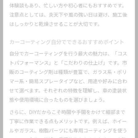
意点
体験談もあり、忙しい方や初心者にもおすすめです。
ガラスコーティングDIY失敗例から学ぶ対
注意点としては、炎天下や風の強い日は避け、施工後
策
はしっかりと乾燥させることが大切です。
自分でカーコーティングする際の欠点と
カーコーティング自分でできるおすすめポイント
対処法
自分でカーコーティングを行う最大の魅力は、「コス
カーコーティング自分でやる時に多い誤
トパフォーマンス」と「こだわりの仕上げ」です。市
解とは
販のコーティング剤は種類が豊富で、ガラス系・ポリ
車コーティング自分で簡単に避ける落と
マー系・簡易スプレータイプなど、用途や好みに合わ
し穴
せて選べます。それぞれの特徴を理解し、車の塗装状
態や使用環境に合ったものを選びましょう。
さらに、DIYだからこそ時間や手間をかけて細部まで
丁寧に作業できる点もメリットです。例えば、ホイー
ルやガラス、樹脂パーツにも専用コーティングを使う