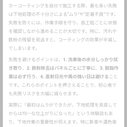
カーコーティングを自分で施工する際、最も多い失敗
は下地処理の不十分さによる“ムラ”や“定着不良”です。
失敗を防ぐには、作業手順を守り、各工程ごとに状態
を確認しながら進めることが大切です。特に、汚れや
鉄粉の残留を見逃すと、コーティングの効果が半減し
てしまいます。
失敗を避けるポイントは、
1. 洗車後の水分しっかり拭
き取り
、
2. 鉄粉除去はパネルごとに丁寧に
、
3. 脱脂作
業は必ず行う
、
4. 直射日光や風の強い日は避ける
こと
です。これらのポイントを押さえることで、初心者で
も失敗リスクを大幅に減らせます。
実際に「最初はムラができたが、下地処理を見直して
からは均一な仕上がりになった」という体験談もあ
り、下地作業の重要性が伺えます。特に新車や濃色車