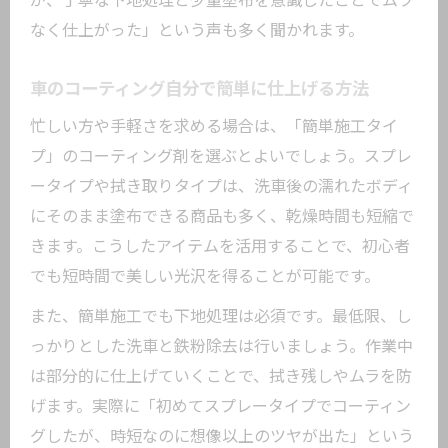
が、丁寧な下地処理と少量塗布を意識したことでムラ
新車におすすめの自分でできるコーティング
なく仕上がった」という声も多く聞かれます。
新車向けカーコーティング自分で選ぶポ
イント
車のコーティング自分で簡単に仕上げる方法
カーコーティング自分で新車施工の基本
忙しい方や手軽さを求める場合は、「簡単施工タイ
手順
プ」のコーティング剤を選ぶとよいでしょう。スプレ
自分でカーコーティングする新車のメリ
ータイプや拭き取りタイプは、洗車後の濡れたボディ
ット
にそのまま塗布できる商品も多く、乾燥時間も短縮で
ガラスコーティングDIYおすすめ新車活用
きます。こうしたアイテムを活用することで、初心者
法
でも短時間で美しい光沢を得ることが可能です。
車コーティング自分で新車に適した方法
また、簡単施工でも下地処理は必須です。最低限、し
紹介
っかりとした洗車と鉄粉除去は行いましょう。作業中
カーコーティング自分で挑戦する際の落とし
は部分的に仕上げていくことで、拭き残しやムラを防
穴
げます。実際に「初めてスプレータイプでコーティン
カーコーティング自分で失敗しやすい注
グしたが、時短なのに想像以上のツヤが出た」という