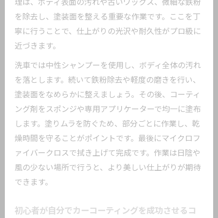
理は、ボディ表面の汚れや古いワックス、微細な鉄粉
カーコーティング自分でやる前に知りた
を除去し、塗装面を整える重要な作業です。ここを丁
い基礎事項
寧に行うことで、仕上がりの光沢や耐久性がプロ級に
自分でカーコーティングを選ぶ理由とお
近づきます。
すすめ
洗車では中性シャンプーを使用し、ボディ全体の汚れ
ガラスコーティングDIYおすすめの知識紹
を落とします。続いて鉄粉除去や軽度の磨きを行い、
介
塗装面をなめらかに整えましょう。その後、コーティ
光沢長持ちの秘訣は自分で行う下地処理
ング剤をスポンジや専用アプリケーターで均一に塗布
自分でカーコーティングする際の下地処
します。塗りムラを防ぐため、部分ごとに作業し、乾
理基本
燥時間を守ることがポイントです。最後にマイクロフ
カーコーティング効果を最大化する下地
ァイバークロスで拭き上げて完成です。作業は日陰や
準備法
風の少ない場所で行うと、より美しい仕上がりが期待
車コーティング自分で行う前の下地処理
できます。
おすすめ
光沢を引き出すカーコーティング下地作
初心者が自分でカーコーティングを成功させるコ