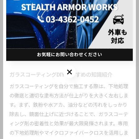
して使える商品が増えています。
一方で、DIY施工には「手間がかかる」「下地処理を
怠ると効果が半減する」といった注意点もあります。
特に新車や大切な車の場合は、慎重に商品選びや作業
手順を確認し、必要に応じてプロのアドバイスを参考
お気軽にお問い合わせください
にするのがおすすめです。
お気軽にお問い合わせください
ガラスコーティングDIYおすすめの知識紹介
ガラスコーティングを自分で施工する際は、下地処理
の徹底と適切な塗布方法が仕上がりを大きく左右しま
す。まず、鉄粉や水アカ、油分などの汚れをしっかり
除去し、鏡面仕上げに近づけることで、ガラスコーテ
ィング剤の密着性と効果が最大限発揮されます。専用
の下地処理剤やマイクロファイバークロスを活用しま