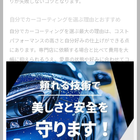
りが失敗しないコツとなります。
自分でカーコーティングを選ぶ理由とおすすめ
自分でカーコーティングを選ぶ最大の理由は、コスト
パフォーマンスの高さと自分好みの仕上げができる点
にあります。専門店に依頼する場合と比べて費用を大
幅に抑えられるうえ、愛車の状態や好みに合わせてコ
ーティング剤や仕上げ方を自由に選択できます。DIY
ならではの達成感や、施工技術の上達も楽しみの一つ
です。
おすすめのコーティング剤としては、初心者には拭き
取りやすく失敗しにくいスプレータイプやワンステッ
プタイプ、経験者には耐久性や光沢重視のガラスコー
ティング系が人気です。市販品の中には施工説明が丁
寧に記載されているものも多く、初めての方でも安心