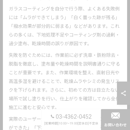
ガラスコーティングを自分で行う際、よくある失敗例
には「ムラができてしまう」「白く曇った跡が残る」
「撥水効果が部分的に弱まる」などがあります。これ
らの多くは、下地処理不足やコーティング剤の過剰・
過少塗布、乾燥時間の誤りが原因です。
失敗を防ぐためには、作業前に必ず洗車・鉄粉除去・
脱脂を徹底し、塗布量や乾燥時間を説明書通りに守る
ことが重要です。また、作業環境を整え、直射日光や
高温多湿を避けることで、乾燥ムラやシミの発生リス
クを下げられます。さらに、初めての方は目立たない
場所で試し塗りを行い、仕上がりを確認してから全体
施工に進むと安心です。
03-4362-0452
実際のユーザーからは「乾燥時間を守らずに白いシミ
[営業時間]10:00～19:00[定休日]不定休
お問い合わせ
ができた」「下地処理を怠ったら撥水効果が持続しな