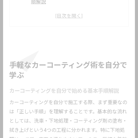
順解説
初心者が自分でカーコーティングを成功
させるコツ
車のコーティング自分で簡単に仕上げる
方法
カーコーティング自分でできるおすすめ
ポイント
手軽なカーコーティング術を自分で
自分でカーコーティングする際の道具選
学ぶ
び
カーコーティングを自分で始める基本手順解説
DIY派必見のカーコーティング基礎知識
カーコーティングの効果と自分で施工す
カーコーティングを自分で施工する際、まず重要なの
る意味
は「正しい手順」を理解することです。基本的な流れ
としては、洗車・下地処理・コーティング剤の塗布・
DIYでカーコーティングする際の基本知識
拭き上げという4つの工程に分かれます。特に下地処
まとめ