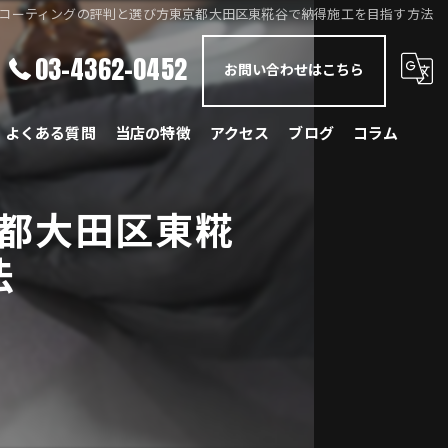
コーティングの評判と選び方東京都大田区東糀谷で納得施工を目指す方法
03-4362-0452
お問い合わせはこちら
よくある質問
当店の特徴
アクセス
ブログ
コラム
メルセデス・ベンツ
都大田区東糀
BMW
法
ポルシェ
ランドローバー
レクサス
国産車