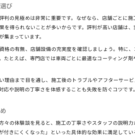
舗選び
カーコーティング施工の実力を見抜く方法
施工内容と評判の関係性を詳しく分析
評判の見極めは非常に重要です。なぜなら、店舗ごとに施
果を得られないことが多いからです。評判が高い店舗は、
信頼できるカーコーティングの選び方を知る
が集まっています。
カーコーティング選びで重要な信頼性の判断軸
資格の有無、店舗設備の充実度を確認しましょう。特に、
施工技術と評判で選ぶカーコーティングのポイン
。たとえば、専門店では車両ごとに最適なコーティング剤
安心できるカーコーティング店舗を見極める方法
カーコーティングの選び方で注目すべき要素
い理由まで目を通し、施工後のトラブルやアフターサービ
評判と実績から学ぶ店舗選択のコツ
対応や説明の丁寧さを体感することも失敗を防ぐコツです
納得のカーコーティングを東糀谷で体感するには
納得できるカーコーティング体験の条件とは
とめ
東糀谷で満足度の高いカーコーティング探し
方々の体験談を見ると、施工の丁寧さやスタッフの説明力
カーコーティングで得られる納得の仕上がり
が付きにくくなった」といった具体的な効果に満足してい
体感して分かるカーコーティングの魅力