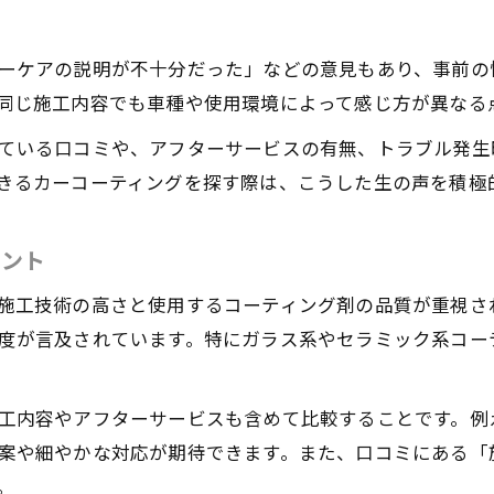
評判をもとに納得施工を実現する方法
ーケアの説明が不十分だった」などの意見もあり、事前の
カーコーティング評価の真実と選択ポイント
同じ施工内容でも車種や使用環境によって感じ方が異なる
カーコーティング評価の裏側を徹底解説
ている口コミや、アフターサービスの有無、トラブル発生
選択時に知っておきたい評価のポイント
きるカーコーティングを探す際は、こうした生の声を積極
口コミと実際の評価を比較してみる
カーコーティングの本当の評価基準とは
イント
選ぶべきカーコーティングの評価要素
お気軽にお問い合わせください
お気軽にお問い合わせください
施工満足度を左右するポイントと口コミ分析
施工技術の高さと使用するコーティング剤の品質が重視さ
度が言及されています。特にガラス系やセラミック系コー
カーコーティング施工満足度の決め手とは
口コミから見る施工後の満足ポイント
工内容やアフターサービスも含めて比較することです。例
カーコーティング施行前に確認すべき点
案や細やかな対応が期待できます。また、口コミにある「
満足度アップのためのカーコーティング選び
。