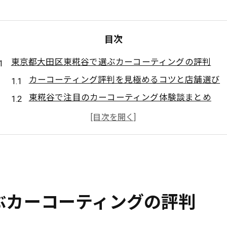
目次
東京都大田区東糀谷で選ぶカーコーティングの評判
カーコーティング評判を見極めるコツと店舗選び
東糀谷で注目のカーコーティング体験談まとめ
カーコーティングの評判から学ぶ選択のポイント
評判が高いカーコーティングの共通点とは
口コミを活用したカーコーティング店舗比較法
評判が気になるカーコーティングの実力を解説
カーコーティングの実力は評判でどう分かるか
ぶカーコーティングの評判
東糀谷のカーコーティング技術力を徹底解説
評判に左右されないカーコーティングの基準