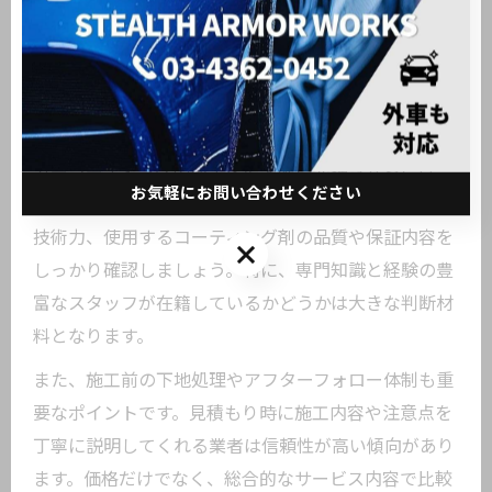
ーの特徴を理解し、自分の目的や車の状態に合ったコ
ーティングを選択することが、満足度の高い結果につ
ながります。
おすすめ業者選びと注意したいポイント
カーコーティングの効果を最大限に発揮させるには、
お気軽にお問い合わせください
信頼できる施工業者の選定が不可欠です。施工実績や
技術力、使用するコーティング剤の品質や保証内容を
お気軽にお問い合わせください
しっかり確認しましょう。特に、専門知識と経験の豊
富なスタッフが在籍しているかどうかは大きな判断材
料となります。
また、施工前の下地処理やアフターフォロー体制も重
要なポイントです。見積もり時に施工内容や注意点を
丁寧に説明してくれる業者は信頼性が高い傾向があり
ます。価格だけでなく、総合的なサービス内容で比較