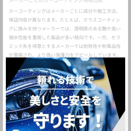
メーカーごとのカーコーティング特徴比較
カーコーティングはメーカーごとに成分や施工方法、
保証内容が異なります。たとえば、ガラスコーティン
グに強みを持つメーカーでは、透明感のある艶や高い
撥水性能を重視した製品が多い傾向です。一方、セラ
ミック系を得意とするメーカーでは耐熱性や耐薬品性
が重視され、より高い保護力をアピールしています。
また、ポリマーコーティングを展開するメーカーは、
手軽さやコストパフォーマンスを訴求し、DIYユーザ
ーにも人気があります。保証期間や施工後のサポート
体制もメーカーごとに差があるため、比較検討する際
は公式情報をよく確認しましょう。
口コミや専門店での評判も参考になりますが、実際の
車両や使用環境によって感じ方は異なります。メーカ