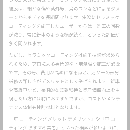
つのが大きな特徴です。セラミック成分による硬質な
被膜は、細かな傷や紫外線、鳥のフンなどによるダメ
ージからボディを長期間守ります。実際にセラミック
コーティングを施工したユーザーからは「洗車の回数
が減り、常に新車のような艶が続く」といった評価が
多く聞かれます。
ただし、セラミックコーティングは施工技術が求めら
れるため、プロによる専門的な下地処理や施工が必要
です。その分、費用が高めになる点と、万が一の部分
補修の難しさがデメリットとして挙げられます。新車
や高級車など、長期的な美観維持と資産価値向上を重
視したい方には特におすすめですが、コストやメンテ
ナンス体制も検討材料となります。
「車 コーティング メリット デメリット」や「車 コー
ティング おすすめ業者」といった検索が多いように、