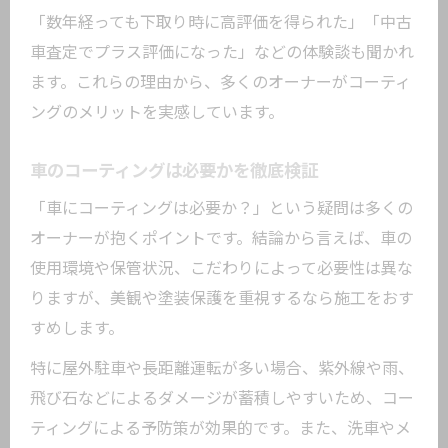
「数年経っても下取り時に高評価を得られた」「中古
項
車査定でプラス評価になった」などの体験談も聞かれ
ます。これらの理由から、多くのオーナーがコーティ
ングのメリットを実感しています。
車のコーティングは必要かを徹底検証
「車にコーティングは必要か？」という疑問は多くの
オーナーが抱くポイントです。結論から言えば、車の
使用環境や保管状況、こだわりによって必要性は異な
りますが、美観や塗装保護を重視するなら施工をおす
すめします。
特に屋外駐車や長距離運転が多い場合、紫外線や雨、
飛び石などによるダメージが蓄積しやすいため、コー
ティングによる予防策が効果的です。また、洗車やメ