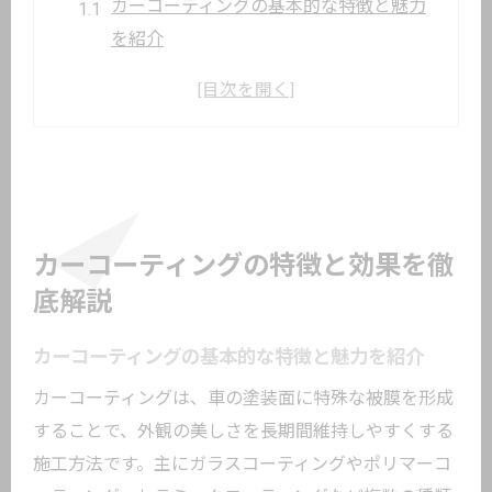
カーコーティングの基本的な特徴と魅力
を紹介
塗装保護に強いカーコーティングの効果
カーコーティングのメリットを実感でき
る理由
車のコーティングは必要かを徹底検証
カーコーティングの弱点や注意点を解説
自分に合うカーコーティングの選び方入門
カーコーティングの特徴と効果を徹
ライフスタイル別カーコーティングの選
底解説
択基準
カーコーティングの基本的な特徴と魅力を紹介
カーコーティングの種類ごとの違いを解
カーコーティングは、車の塗装面に特殊な被膜を形成
説
することで、外観の美しさを長期間維持しやすくする
自分でできるカーコーティングのポイン
施工方法です。主にガラスコーティングやポリマーコ
ト