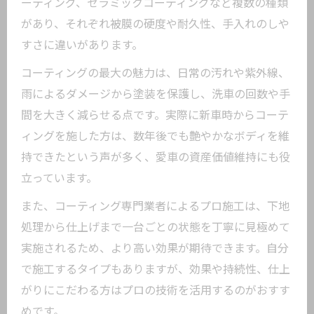
ーティング、セラミックコーティングなど複数の種類
メーカーごとのカーコーティング特徴比
があり、それぞれ被膜の硬度や耐久性、手入れのしや
較
すさに違いがあります。
おすすめ業者選びと注意したいポイント
コーティングの最大の魅力は、日常の汚れや紫外線、
美しさを長持ちさせるカーコーティング術
雨によるダメージから塗装を保護し、洗車の回数や手
カーコーティングで艶と輝きをキープす
間を大きく減らせる点です。実際に新車時からコーテ
る方法
ィングを施した方は、数年後でも艶やかなボディを維
洗車とメンテナンスで差がつくカーコー
持できたという声が多く、愛車の資産価値維持にも役
ティング
立っています。
カーコーティング施工後の正しいお手入
また、コーティング専門業者によるプロ施工は、下地
れ術
処理から仕上げまで一台ごとの状態を丁寧に見極めて
コーティングの持続期間と耐久性アップ
実施されるため、より高い効果が期待できます。自分
法
で施工するタイプもありますが、効果や持続性、仕上
カーコーティングの効果を最大化する秘
がりにこだわる方はプロの技術を活用するのがおすす
訣
めです。