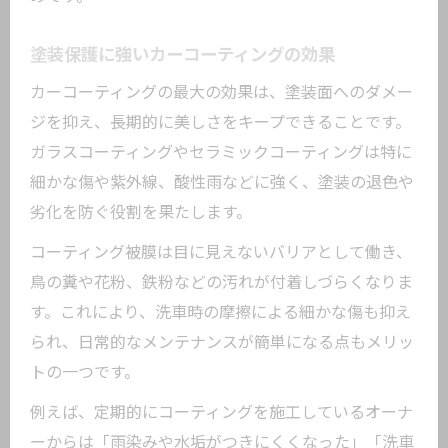
カーコーティングの種類ごとの違い比較
ガラスコーティングとポリマーの違いを
塗装保護に強いカーコーティングの効果
解説
カーコーティングの最大の効果は、塗装面へのダメー
セラミックコーティングの特徴と評価
ジを抑え、長期的に美しさをキープできることです。
各カーコーティングのメリット・デメリ
ガラスコーティングやセラミックコーティングは特に
ット
細かな傷や紫外線、酸性雨などに強く、塗装の退色や
劣化を防ぐ役割を果たします。
おすすめカーコーティング種類と選び方
車種や用途別のカーコーティング比較
コーティング被膜は目に見えないバリアとして働き、
失敗しないカーコーティング選択のコツ
鳥の糞や花粉、鉄粉などの汚れが付着しづらくなりま
す。これにより、洗車時の摩擦による細かな傷も抑え
カーコーティング選びで重視すべきポイ
られ、日常的なメンテナンスが簡単になる点もメリッ
ント
トの一つです。
施工業者選びで失敗しないための注意点
例えば、定期的にコーティングを施工しているオーナ
実際の口コミから見るカーコーティング
ーからは「雨染みや水垢がつきにくくなった」「洗車
選択