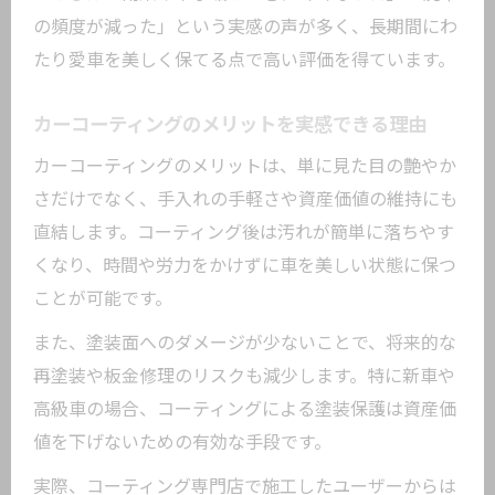
の頻度が減った」という実感の声が多く、長期間にわ
コスパ重視のカーコーティングの見極め
たり愛車を美しく保てる点で高い評価を得ています。
方
自分に合ったカーコーティングの判断基
カーコーティングのメリットを実感できる理由
準
カーコーティングのメリットは、単に見た目の艶やか
コーティング施工後のメリットと注意点
さだけでなく、手入れの手軽さや資産価値の維持にも
カーコーティング施工後に得られる主な
直結します。コーティング後は汚れが簡単に落ちやす
メリット
くなり、時間や労力をかけずに車を美しい状態に保つ
洗車の手間を減らすカーコーティングの
ことが可能です。
効果
また、塗装面へのダメージが少ないことで、将来的な
イオンデポジット対策と注意すべきポイ
再塗装や板金修理のリスクも減少します。特に新車や
ント
高級車の場合、コーティングによる塗装保護は資産価
ウォータースポットを防ぐコーティング
値を下げないための有効な手段です。
活用法
実際、コーティング専門店で施工したユーザーからは
施工後のトラブルを避けるための注意事