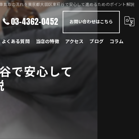
車買取の流れを東京都大田区東糀谷で安心して進めるためのポイント解説
03-4362-0452
お問い合わせはこちら
よくある質問
当店の特徴
アクセス
ブログ
コラム
メルセデス・ベンツ
谷で安心して
BMW
説
ポルシェ
ランドローバー
レクサス
国産車