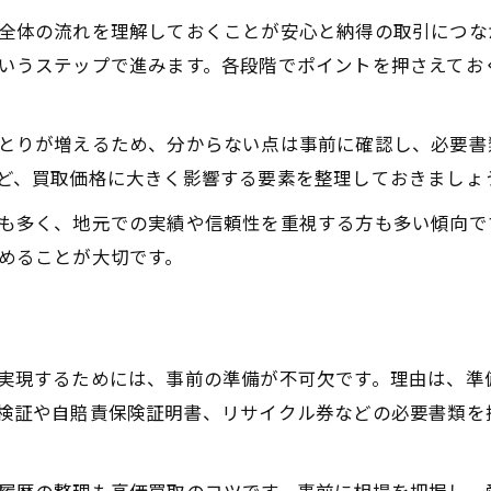
高価買取のための中古車買取手順の最適化
全体の流れを理解しておくことが安心と納得の取引につな
いうステップで進みます。各段階でポイントを押さえてお
東京都大田区東糀谷で安心売却体験を叶える方法
中古車買取で安心感を得るための流れとは
とりが増えるため、分からない点は事前に確認し、必要書
東京都大田区東糀谷でスムーズな中古車買取術
ど、買取価格に大きく影響する要素を整理しておきましょ
口コミ活用で中古車買取業者選びに失敗しない
安心売却に必須な中古車買取準備と事前確認
も多く、地元での実績や信頼性を重視する方も多い傾向で
めることが大切です。
買取後の手続きも含めた中古車買取の安心対応
中古車の査定を成功へ導く準備と手順
中古車買取査定前のクリーニングが重要な理由
車検や走行距離など査定額への影響ポイント
実現するためには、事前の準備が不可欠です。理由は、準
検証や自賠責保険証明書、リサイクル券などの必要書類を
中古車買取で査定希望額を伝えるべきか迷ったら
必要書類を揃えて中古車買取査定を円滑に進行