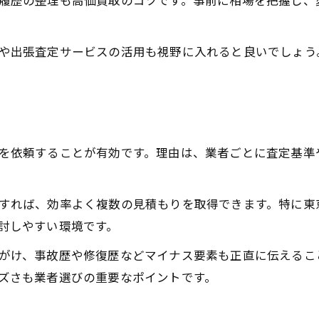
中古車買取査定時のトラブル防止対策を紹介
履歴の整理も高価買取のコツです。事前に相場を把握し、
手続きも比較も効率良く進めるコツ
中古車買取を効率化する一括査定サービス活用法
や出張査定サービスの活用も視野に入れると良いでしょう
複数業者比較で中古車買取を有利に進める方法
中古車買取の手続きをスムーズにする段取り
ネットと口コミを活用した中古車買取情報収集術
中古車買取後の手続きも効率良く完了させるコツ
を依頼することが有効です。理由は、業者ごとに査定基準
納得売却に役立つ中古車買取のポイント集
お気軽にお問い合わせください
お気軽にお問い合わせください
中古車買取で納得のいく査定を受けるポイント
すれば、効率よく複数の見積もりを取得できます。特に東
売却タイミング選びが中古車買取の満足度左右
討しやすい環境です。
中古車買取の相場情報を把握して有利に交渉
がけ、事故歴や修復歴などマイナス要素も正直に伝えるこ
愛車を高く売るための中古車買取準備方法
ズさも業者選びの重要なポイントです。
中古車買取でよくある失敗例と回避ポイント