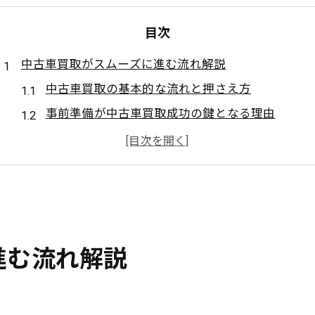
目次
中古車買取がスムーズに進む流れ解説
中古車買取の基本的な流れと押さえ方
事前準備が中古車買取成功の鍵となる理由
複数業者に査定依頼で中古車買取を有利に
査定から契約まで中古車買取の流れを整理
中古車買取手続きのポイントと注意点を解説
高価買取を目指すなら流れ理解が重要
中古車買取で高価売却を実現する流れの把握
進む流れ解説
査定前の準備が中古車買取額アップの秘訣
中古車買取時のタイミング選びと流れの工夫
比較検討が中古車買取で失敗しないコツに