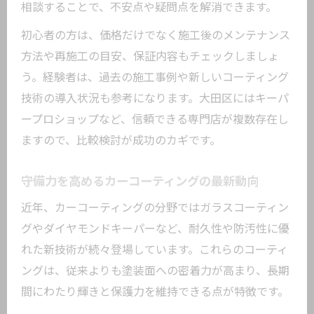
相談することで、不安点や疑問点を解消できます。
説
初心者の方は、価格だけでなく施工後のメンテナンス
大田区で実践する下地処理のポイント
方法や再施工の目安、保証内容もチェックしましょ
下地処理とカーコーティングの相乗効果
う。経験者は、過去の施工事例や新しいコーティング
愛車の価値を守る下地処理の基本ステッ
技術の導入状況も参考になります。大田区にはキーパ
プ
ープロショップなど、信頼できる専門店が複数存在し
実用的メンテナンス術で輝き続ける愛車
ますので、比較検討が成功のカギです。
カーコーティング後の正しいメンテナン
ス法
守備力を高めるカーコーティングの最新動向
輝きを持続させる日常のお手入れポイン
近年、カーコーティングの分野ではガラスコーティン
ト
グやダイヤモンドキーパーなど、耐久性や防汚性に優
カーコーティング施工後の再施工タイミ
れた新技術が続々登場しています。これらのコーティ
ング
ングは、従来よりも塗装面への密着力が高まり、長期
洗車とコーティングの関係を解説
間にわたり輝きと保護力を維持できる点が特徴です。
手洗い洗車がもたらすメンテナンス効果