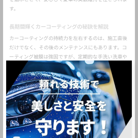
す。
長期間輝くカーコーティングの秘訣を解説
カーコーティングの持続力を左右するのは、施工直後
だけでなく、その後のメンテナンスにもあります。コ
ーティング被膜は強固ですが、定期的な手洗い洗車や
専用メンテナンスを行うことで、輝きを長く保つこと
が可能です。特に大田区久が原のような都市部では、
排気ガスや雨による汚れが蓄積しやすいため、こまめ
なケアが欠かせません。
失敗例として、洗車機を頻繁に利用してしまい、コー
ティング被膜に微細なキズが入るケースがあります。
専用のメンテナンス剤や柔らかいスポンジを使った手
洗い洗車が推奨されます。また、定期的な点検や再施