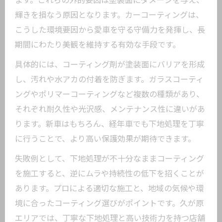
ます。これらの外的要因は塗装面にダメージを与え、
程
輝きを損なう原因となります。カーコーティングは、
カーコーティング専門店の技術力を見極
こうした環境要因から愛車を守る守備力を発揮し、長
める
期間にわたり美観を維持する有効な手段です。
長期間輝くカーコーティングの秘訣を解
具体的には、コーティング剤が塗装面にバリアを形成
説
し、汚れや水アカの付着を防ぎます。ガラスコーティ
愛車の美観維持に効くコーティング方法
ングやポリマーコーティングなど複数の種類があり、
とは
それぞれ耐久性や光沢感、メンテナンス性に違いがあ
雨や汚れ対策に最適なカーコーティング法
ります。新車はもちろん、経年車でも下地処理を丁寧
雨対策も万全なカーコーティングの選び
に行うことで、より高い保護効果が期待できます。
方
失敗例として、下地処理が不十分なままコーティング
汚れに強いカーコーティングの特徴とは
を施工すると、逆にムラや持続性の低下を招くことが
大田区の環境に合うコーティング法を解
あります。プロによる適切な施工と、地域の気候や環
説
境に合ったコーティング選びがポイントです。久が原
防汚性の高いカーコーティングで差をつ
エリアでは、丁寧な下地処理と高い技術力を持つ店舗