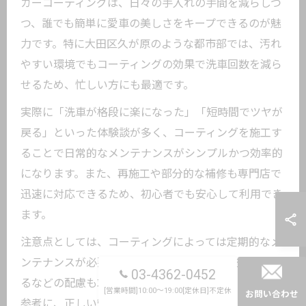
カーコーティングは、日々の手入れの手間を減らしつ
つ、誰でも簡単に愛車の美しさをキープできるのが魅
力です。特に大田区久が原のような都市部では、汚れ
やすい環境でもコーティングの効果で洗車回数を減ら
せるため、忙しい方にも最適です。
実際に「洗車が格段に楽になった」「短時間でツヤが
戻る」といった体験談が多く、コーティングを施工す
ることで日常的なメンテナンスがシンプルかつ効率的
になります。また、再施工や部分的な補修も専門店で
迅速に対応できるため、初心者でも安心して利用でき
ます。
注意点としては、コーティングによっては定期的なメ
ンテナンスが必要な場合や、施工後すぐの洗車を避け
03-4362-0452
るなどの配慮も求められます。専門店のアドバイスを
[営業時間]10:00～19:00[定休日]不定休
お問い合わせ
参考に、正しい管理方法を実践することで、長期間に