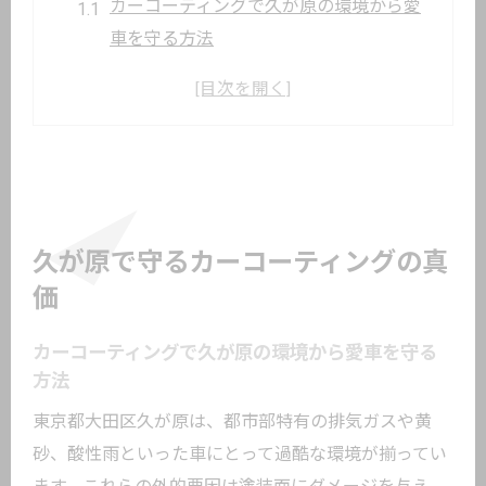
カーコーティングで久が原の環境から愛
車を守る方法
大田区でカーコーティングを選ぶ際のポ
イント
守備力を高めるカーコーティングの最新
動向
カーコーティングが久が原で注目される
理由とは
久が原で守るカーコーティングの真
都市部でも輝きを保つカーコーティング
価
活用術
カーコーティングで久が原の環境から愛車を守る
塗装を長持ちさせる実践的コーティング技術
方法
実践に役立つカーコーティング技術の基
東京都大田区久が原は、都市部特有の排気ガスや黄
本
砂、酸性雨といった車にとって過酷な環境が揃ってい
塗装長持ちに欠かせないコーティング工