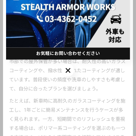
工のタイミングを見極めることで、常に最高の輝きと
守備力を維持できます。
愛車の美観維持に効くコーティング方法とは
愛車の美観を維持するためには、用途や保管環境に合
ったコーティング方法を選択することが大切です。都
お気軽にお問い合わせください
市部での屋外保管が多い場合は、耐久性の高いガラス
お気軽にお問い合わせください
コーティングや、撥水性に優れたコーティングが適し
ています。普段使いの頻度や洗車のしやすさも考慮し
て、自分に合ったプランを選びましょう。
たとえば、新車時に高耐久のガラスコーティングを施
工し、1年ごとに簡易メンテナンスを行うケースが多
く見られます。一方、短期間でのリフレッシュを重視
する場合は、ポリマー系コーティングを選ぶのも一つ