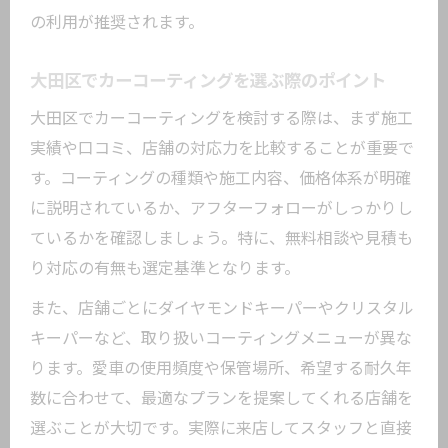
ける
の利用が推奨されます。
雨天時のカーコーティング実力検証
美観維持なら高機能コーティングがおすすめ
大田区でカーコーティングを選ぶ際のポイント
高機能カーコーティングで美観を長持ち
大田区でカーコーティングを検討する際は、まず施工
愛車の艶を守るコーティング選びのコツ
実績や口コミ、店舗の対応力を比較することが重要で
す。コーティングの種類や施工内容、価格体系が明確
大田区で人気の高機能カーコーティング
に説明されているか、アフターフォローがしっかりし
とは
ているかを確認しましょう。特に、無料相談や見積も
本格派も納得の美観維持テクニック解説
り対応の有無も選定基準となります。
カーコーティングで簡単に美しさをキー
プ
また、店舗ごとにダイヤモンドキーパーやクリスタル
キーパーなど、取り扱いコーティングメニューが異な
下地処理で差がつくカーコーティングの極意
ります。愛車の使用頻度や保管場所、希望する耐久年
カーコーティング前の下地処理が重要な
数に合わせて、最適なプランを提案してくれる店舗を
理由
選ぶことが大切です。実際に来店してスタッフと直接
下地処理がもたらす仕上がりの違いを解