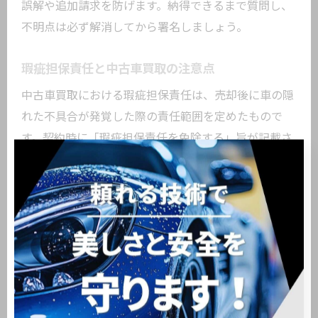
誤解や追加請求を防げます。納得できるまで質問し、
不明点は必ず解消してから署名しましょう。
瑕疵担保責任と中古車買取の注意点
中古車買取における瑕疵担保責任は、売却後に車の隠
れた不具合が発覚した際の責任範囲を定めたもので
す。契約時に「瑕疵担保責任を免除する」旨が記載さ
れている場合、売却後のトラブル時に対応を求めるの
が難しくなります。特に東京都大田区東糀谷のような
都市部では、契約書の条項を丁寧に読み、責任範囲を
明確に把握することが重要です。取引前には車の状態
を正直に申告し、必要に応じて点検記録などの書類を
用意しましょう。
契約内容の見落としが招くトラブル例