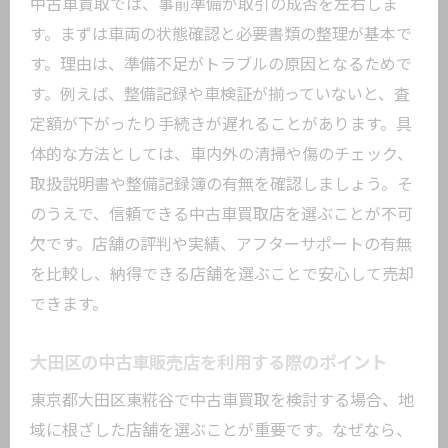
中古車買取では、事前準備が取引の成否を左右しま
よくある中古車買取トラブルの事例と対
す。まずは車両の状態確認と必要書類の整理が基本で
策
す。理由は、準備不足がトラブルの原因となるためで
大田区の事故車買取で生じやすい問題点
す。例えば、整備記録や車検証が揃っていないと、査
中古車買取時の契約解除トラブルを防ぐ
定額が下がったり手続きが遅れることがあります。具
方法
体的な方法としては、車内外の清掃や傷のチェック、
売却後のクレームを防ぐ伝え方のコツ
取扱説明書や整備記録簿の有無を確認しましょう。そ
中古車買取で一括査定を利用する際の注
のうえで、信頼できる中古車買取店を選ぶことが不可
意
欠です。店舗の評判や実績、アフターサポートの有無
安心して中古車買取を進めるための心得
を比較し、納得できる店舗を選ぶことで安心して売却
トラブル回避なら中古車買取前の契約確認が
できます。
必須
大田区の中古車販売店を利用する際のポイント
中古車買取契約書で必ず確認したい項目
瑕疵担保責任と中古車買取の注意点
東京都大田区東糀谷で中古車買取を検討する場合、地
域に根ざした店舗を選ぶことが重要です。なぜなら、
契約内容の見落としが招くトラブル例