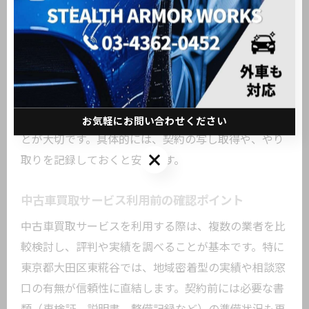
契約内容の確認不足は、後悔やトラブルの大きな要因
です。例えば、名義変更が進まず車税の請求が続く、
記載されていない修理費用を請求されるなど、実際に
多い事例です。事前の確認と記録保管が欠かせませ
ん。万が一のトラブルを防ぐには、契約書の控えを必
ず手元に残し、疑問点は即時に確認する習慣を持つこ
お気軽にお問い合わせください
とが大切です。具体的には、契約の写し取得や、やり
お気軽にお問い合わせください
取りを記録しておくと安心です。
中古車買取サービス利用前の確認ポイント
中古車買取サービスを利用する際は、複数の業者を比
較検討し、評判や実績を調べることが基本です。特に
東京都大田区東糀谷では、地域密着型の実績や相談窓
口の有無が信頼性に直結します。契約前には必要な書