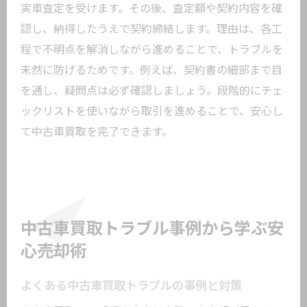
説
実車査定を受けます。その後、査定額や契約内容を確
中古車買取で初めての方が気をつけたい
認し、納得したうえで契約締結します。理由は、各工
点
程で不明点を解消しながら進めることで、トラブルを
車買取大田区でよく聞く疑問とその解決
未然に防げるためです。例えば、契約書の細部まで目
法
を通し、疑問点は必ず確認しましょう。段階的にチェ
ックリストを使いながら取引を進めることで、安心し
中古車買取サービスの比較ポイント
て中古車買取を完了できます。
トラブルを防ぐための手続きチェックリ
スト
安心して進める中古車買取のサポート活
用
納得の売却へ導く中古車買取のポイント総ざ
中古車買取トラブル事例から学ぶ安
らい
心売却術
中古車買取で高価売却するためのコツ
よくある中古車買取トラブルの事例と対策
納得できる中古車買取サービスの選び方