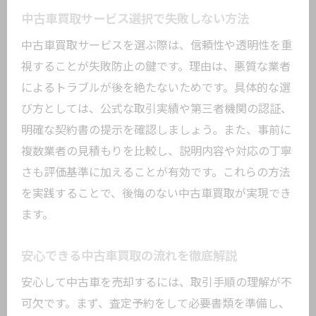
中古車買取サービス選択で失敗しない方法
め
中古車買取トラブル時の相談窓口と利用
中古車買取サービスを選ぶ際は、信頼性や透明性を重
法
視することが失敗防止の鍵です。理由は、悪質な業者
によるトラブルが後を絶たないためです。具体的な選
大田区の事故車買取で困った時の対処法
び方としては、公式な取引実績や第三者機関の認証、
中古車買取トラブルの初期対応ポイント
明確な契約書の提示を確認しましょう。また、事前に
車買取サービス利用後に起こる主な問題
複数業者の見積もりを比較し、説明内容や対応の丁寧
例
さも評価基準に加えることが有効です。これらの方法
相談先選びで失敗しないためのアドバイ
を実践することで、後悔のない中古車買取が実現でき
ス
ます。
納得できる中古車買取を実現する相談活
用術
安心できる中古車買取の流れを徹底解説
初めてでも安心な中古車買取手続きの全知識
安心して中古車を売却するには、取引手順の理解が不
中古車買取の流れと必要な手続き徹底解
可欠です。まず、査定予約をして必要書類を準備し、