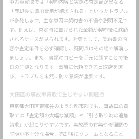
中古車買取では「契約内容と実際の査定額が異なる」
信頼できる買取業者を見極めるチェック
「売却後に追加費用が請求される」といったトラブル
法
が多発します。主な原因は契約書の不備や説明不足で
中古車買取で後悔しないための準備術
す。例えば、査定時に告げられた金額が契約後に減額
大田区の中古車販売店活用術と注意事項
されるケースが見られます。対策として、契約書の内
中古車買取トラブルを避ける最終確認ポ
容や査定条件を必ず確認し、疑問点はその場で解消し
イント
ましょう。また、書類のコピーを手元に残すことで後
日の証拠となります。事前に信頼できる買取店を選
び、トラブルを未然に防ぐ意識が重要です。
大田区の事故車買取で生じやすい問題点
東京都大田区東糀谷のような都市部でも、事故車の買
取では「査定額の大幅な減額」や「引き取り時の追加
請求」が起こりやすいです。事故歴の有無や修理歴の
説明が不十分な場合、売却後にクレームとなること