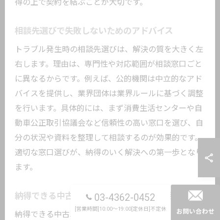
得の上で契約を結ぶことが大切です。
相談先選びで失敗しないためのアドバイス
トラブル発生時の相談先選びは、解決の質を大きく左
右します。理由は、専門性や対応範囲が相談窓口ごと
に異なるからです。例えば、公的機関は中立的なアド
バイスを提供し、業界団体は業界ルールに基づく調整
を行います。具体的には、まず消費生活センターや自
動車公正取引協議会など信頼性の高い窓口を選び、自
分の状況や資料を整理して相談するのが効果的です。
適切な窓口選びが、納得のいく解決への第一歩となり
ます。
納得できる中古車買取を実現する相談活用術
03-4362-0452
[営業時間]10:00～19:00[定休日]不定休
お問い合わせ
納得できる中古車買取を実現するためには、積極的な