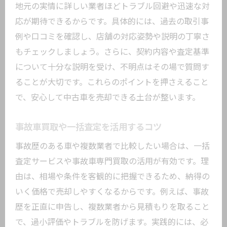
地元の実情に詳しい業者ほどトラブル回避や迅速な対
中古車買取サービス利用前の確認ポイン
応が期待できるからです。具体的には、過去の取引事
ト
例や口コミを確認し、店舗の対応姿勢や説明の丁寧さ
トラブルを事前に防ぐための契約書理解
もチェックしましょう。さらに、契約内容や査定基準
法
について十分な説明を受け、不明点はその場で質問す
中古車買取で相談できる窓口も押さえよ
ることが大切です。これらのポイントを押さえること
う
で、安心して中古車を売却できる土台が整います。
瑕疵担保責任に強くなる中古車買取の基礎知
識
事故車買取や一括査定を活用するコツ
中古車買取と瑕疵担保責任の基本を解説
事故歴のある車や複数業者で比較したい場合は、一括
瑕疵担保責任を巡る中古車買取トラブル
査定サービスや事故車専門買取の活用が有効です。理
事例
由は、相場や条件を客観的に把握できるため、納得の
中古車買取で損をしないための法的知識
いく価格で売却しやすくなるからです。例えば、事故
車買取時に役立つ瑕疵のチェックポイン
歴を正直に申告し、複数業者から見積もりを取ること
ト
で、過小評価やトラブルを防げます。実践的には、必