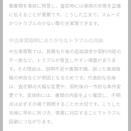
要書類を事前に用意し、査定時には車両の状態を正確
買取後に発覚した不具合への対応策
に伝えることが重要です。こうした工夫で、スムーズ
中古車買取で安心できる契約の進め方
かつトラブルの少ない取引を実現できます。
説明書がなくても中古車買取は可能なのか徹
底解説
中古車買取時にありがちなトラブルの兆候
中古車買取で説明書なし時の査定ポイン
中古車買取では、見積もり後の追加請求や契約内容の
ト
不一致など、トラブルが発生しやすい場面がありま
説明書がない中古車買取の注意点と対処
す。その理由は、説明不足や書類不備、誤った車両情
法
報の申告などが原因となるためです。代表的な兆候
書類不足が中古車買取へ与える影響とは
は、査定額の大幅な変更や、契約後の一方的な条件変
中古車買取サービスで求められる書類一
更です。具体的には、書類の内容をよく確認し、不明
覧
点は必ずその場で質問することが大切です。こうした
説明書なしでも中古車買取できるケース
兆候に早めに気づき、慎重に対応することでトラブル
中古車買取時の説明責任と書類の重要性
回避につながります。
車買取トラブル発生時の相談先と対応策まと