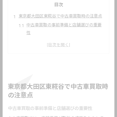
目次
東京都大田区東糀谷で中古車買取時の注意点
中古車買取の事前準備と店舗選びの重要
性
大田区の中古車販売店を利用する際のポ
イント
事故車買取や一括査定を活用するコツ
中古車買取時にありがちなトラブルの兆
候
中古車買取サービス選択で失敗しない方
東京都大田区東糀谷で中古車買取時
法
の注意点
安心できる中古車買取の流れを徹底解説
中古車買取の事前準備と店舗選びの重要性
中古車買取トラブル事例から学ぶ安心売却術