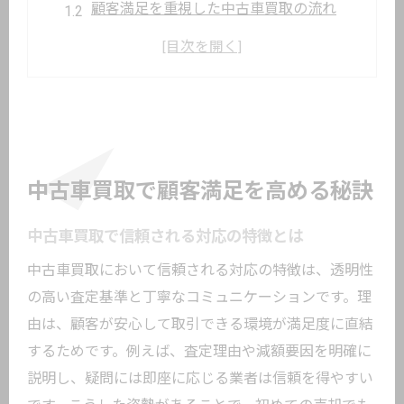
顧客満足を重視した中古車買取の流れ
中古車買取業者選びで注意すべき点
口コミや評判が中古車買取に与える影響
中古車買取の満足度を高める交渉術
地域密着で安心できる中古車買取の魅力
納得できる中古車買取の進め方とは
中古車買取で顧客満足を高める秘訣
査定前に知りたい中古車買取の基本知識
中古車買取で後悔しないための準備方法
中古車買取で信頼される対応の特徴とは
納得価格を目指す中古車買取の進め方
中古車買取において信頼される対応の特徴は、透明性
中古車買取サービスの特徴を比較しよう
の高い査定基準と丁寧なコミュニケーションです。理
適切なタイミングで中古車買取を依頼す
由は、顧客が安心して取引できる環境が満足度に直結
るコツ
するためです。例えば、査定理由や減額要因を明確に
中古車買取におけるトラブル回避のポイ
説明し、疑問には即座に応じる業者は信頼を得やすい
ント