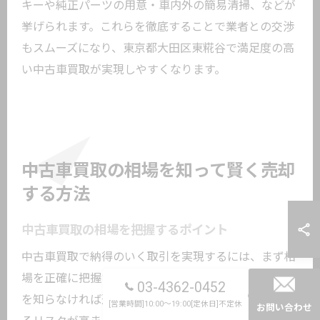
キーや純正パーツの用意・車内外の簡易清掃、などが
挙げられます。これらを徹底することで業者との交渉
もスムーズになり、東京都大田区東糀谷で満足度の高
い中古車買取が実現しやすくなります。
中古車買取の相場を知って賢く売却
する方法
中古車買取の相場を把握するポイント
中古車買取で納得のいく取引を実現するには、まず相
場を正確に把握することが重要です。なぜなら、相場
03-4362-0452
を知らなければ適正価格かどうか判断できず、損をす
[営業時間]10:00～19:00[定休日]不定休
お問い合わせ