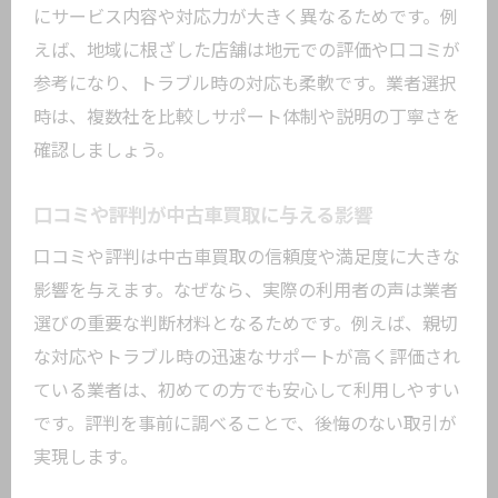
大田区で中古車買取を安心して利用する
にサービス内容や対応力が大きく異なるためです。例
ために
えば、地域に根ざした店舗は地元での評価や口コミが
地域密着型中古車買取のメリットとは
参考になり、トラブル時の対応も柔軟です。業者選択
東糀谷で選ばれる中古車買取業者の共通
時は、複数社を比較しサポート体制や説明の丁寧さを
点
確認しましょう。
中古車買取の評判を確認するポイント
口コミや評判が中古車買取に与える影響
地元で信頼される中古車買取の理由
口コミや評判は中古車買取の信頼度や満足度に大きな
安心して任せられる中古車買取の選び方
影響を与えます。なぜなら、実際の利用者の声は業者
中古車買取サービスの選び方ガイド
選びの重要な判断材料となるためです。例えば、親切
信頼できる中古車買取サービスの見極め
な対応やトラブル時の迅速なサポートが高く評価され
方
ている業者は、初めての方でも安心して利用しやすい
中古車買取のサービス内容と比較ポイン
です。評判を事前に調べることで、後悔のない取引が
ト
実現します。
一括査定と個別査定の違いと選び方