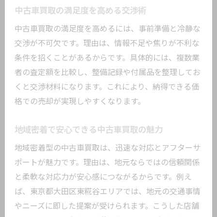
中古車買取の料金体系を理解するコツ
中古車買取の満足度を高める交渉術
評判の良い中古車買取サービスの活用法
中古車買取の満足度を高めるには、事前準備と冷静な
後悔しない中古車買取サービス選びの基
交渉が不可欠です。理由は、情報不足や焦りが不利な
準
条件を招くことがあるからです。具体的には、複数業
満足度を左右する中古車査定のポイント
者の査定額を比較し、整備記録や付属品を整理してお
くと交渉材料になります。これにより、納得できる価
中古車査定で重視される評価基準とは
格での売却が実現しやすくなります。
査定額をアップさせる中古車買取の工夫
中古車査定時に見逃せないチェック項目
地域密着で安心できる中古車買取の魅力
中古車買取と査定の流れを理解しよう
地域密着型の中古車買取は、迅速な対応とアフターサ
中古車買取における適正な査定の見分け
ポートが魅力です。理由は、地元ならではの信頼関係
方
と柔軟な対応力が安心感につながるからです。例え
納得価格を実現する中古車買取の準備
ば、東京都大田区東糀谷エリアでは、地元の交通事情
中古車買取の相場を知って賢く売却する方法
やニーズに即した提案が受けられます。こうした店舗