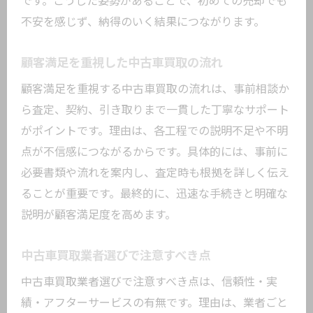
です。こうした姿勢があることで、初めての売却でも
顧客満足度向上に役立つ中古車買取のコツ
不安を感じず、納得のいく結果につながります。
中古車買取で高評価を得るポイント徹底
顧客満足を重視した中古車買取の流れ
解説
顧客満足を重視する中古車買取の流れは、事前相談か
満足度を上げる中古車買取のサービス事
ら査定、契約、引き取りまで一貫した丁寧なサポート
例
がポイントです。理由は、各工程での説明不足や不明
中古車買取の口コミ活用術と体験談の探
点が不信感につながるからです。具体的には、事前に
し方
必要書類や流れを案内し、査定時も根拠を詳しく伝え
顧客目線で考える中古車買取の選び方
ることが重要です。最終的に、迅速な手続きと明確な
中古車買取に役立つ交渉テクニックを紹
説明が顧客満足度を高めます。
介
安心して任せられる中古車買取の特徴
中古車買取業者選びで注意すべき点
東京都大田区東糀谷で安心の中古車買取体験
中古車買取業者選びで注意すべき点は、信頼性・実
を
績・アフターサービスの有無です。理由は、業者ごと