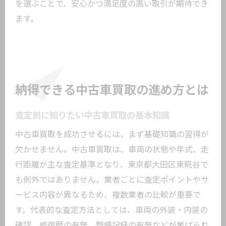
中古車買取の相場を把握するポイント
を選ぶことで、安心かつ満足度の高い取引が期待でき
賢く売却するための中古車買取相場の調
ます。
べ方
買取価格に影響する中古車の条件とは
中古車買取の相場を比較して高値を目指
そう
納得できる中古車買取の進め方とは
市場動向から見る中古車買取のタイミン
グ
査定前に知りたい中古車買取の基本知識
中古車買取相場を活用した売却のコツ
中古車買取を成功させるには、まず基礎知識の習得が
大田区東糀谷で後悔しない中古車買取を実現
欠かせません。中古車買取は、車両の状態や年式、走
行距離が主な査定基準となり、東京都大田区東糀谷で
後悔しない中古車買取のための注意点
も例外ではありません。業者ごとに査定ポイントやサ
安心できる中古車買取業者の選び方
ービス内容が異なるため、複数業者の比較が重要で
満足度が高い中古車買取体験の秘訣
す。代表的な査定方法としては、車両の外装・内装の
中古車買取に関するよくある質問と回答
確認、修復歴の有無、整備記録の有無などが挙げられ