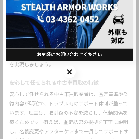
査定額アップを目指すには、交渉時に車両の整備履歴
や付属品をアピールするのが効果的です。理由は、プ
ラス査定になる要素を具体的に示せるからです。例え
ば、定期点検記録や純正パーツの有無を明示すること
で、業者側も高評価しやすくなります。こうした交渉
お気軽にお問い合わせください
術を活用し、東京都大田区東糀谷で最適な中古車買取
を実現しましょう。
お気軽にお問い合わせください
安心して任せられる中古車買取の特徴
安心して任せられる中古車買取業者は、査定基準や契
約内容が明確で、トラブル時のサポート体制が整って
います。理由は、取引後の不安を減らし、信頼関係を
築くためです。例えば、査定結果の根拠を丁寧に説明
し、名義変更やアフターケアまで一貫してサポートす