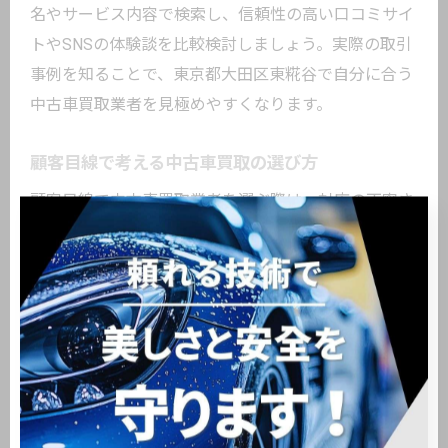
名やサービス内容で検索し、信頼性の高い口コミサイ
トやSNSの体験談を比較検討しましょう。実際の取引
事例を知ることで、東京都大田区東糀谷で自分に合う
中古車買取業者を見極めやすくなります。
顧客目線で考える中古車買取の選び方
顧客目線で中古車買取業者を選ぶ際は、対応の丁寧さ
や説明の分かりやすさを重視しましょう。その理由
は、納得感と安心感が取引満足度に直結するためで
す。例えば、査定内容や手続き方法を丁寧に説明し、
疑問点に迅速に答えてくれる業者は信頼できます。こ
のような視点で選ぶことが、東京都大田区東糀谷で後
悔のない中古車売却につながります。
中古車買取に役立つ交渉テクニックを紹介