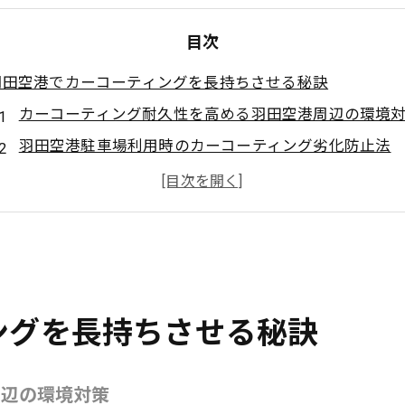
目次
羽田空港でカーコーティングを長持ちさせる秘訣
カーコーティング耐久性を高める羽田空港周辺の環境
羽田空港駐車場利用時のカーコーティング劣化防止法
羽田空港で選ぶ長持ちカーコーティングの具体的手順
カーコーティングの美観を保つ羽田空港P4駐車場の活
羽田空港P4駐車場レビューから学ぶ効果的なコーティ
カーコーティング長持ちのための羽田空港洗車サービ
空港駐車場利用時に役立つカーコーティング術
ングを長持ちさせる秘訣
カーコーティングを空港駐車場で維持するコツとポイ
羽田空港駐車場予約時のカーコーティング最適タイミ
周辺の環境対策
羽田空港車預かりサービスでカーコーティング効果を