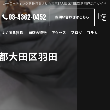
カーコーティングを長持ちさせる東京都大田区羽田空港周辺活用ガイド
03-4362-0452
お問い合わせはこちら
よくある質問
当店の特徴
アクセス
ブログ
コラム
メルセデス・ベンツ
都大田区羽田
BMW
ポルシェ
ランドローバー
レクサス
国産車