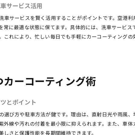
羽田空港駐車場予約時のカーコーティング計画術
洗車サービス活用
カーコーティングと駐車場利用を効率化するコツ
洗車サービスを賢く活用することがポイントです。空港利
羽田空港駐車場予約と洗車サービスの活用ポイント
を常に最適な状態に保てます。具体的には、洗車サービス
カーコーティングを意識した駐車場選択の基準
。これにより、忙しい毎日でも手軽にカーコーティングの
羽田空港駐車場予約システムでコーティングを簡単依
繁忙期でも安心なカーコーティングと駐車場活用術
羽田空港周辺で長持ちするカーコーティング選び
羽田空港周辺で信頼できるカーコーティングの選び方
つカーコーティング術
長持ちするカーコーティング業者を見極めるポイント
羽田空港周辺で人気のカーコーティング方法徹底比較
コツとポイント
カーコーティング持続力と費用のバランスを考える
の選び方や駐車方法が鍵です。理由は、直射日光や雨風、
羽田空港周辺カーコーティング体験談から学ぶ選択術
紫外線や汚れの付着を最小限に抑えられます。また、車体
カーコーティングの保証内容を比較して選ぶコツ
美しさと保護性能を長期間維持できます。