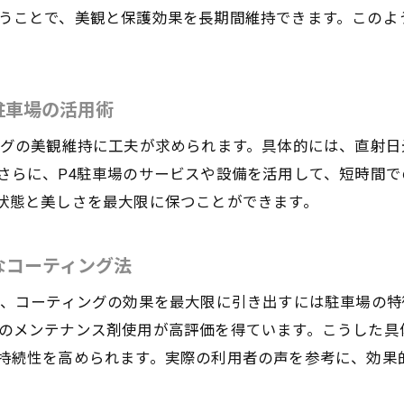
旅行中も安心のカーコーティングメンテナンスポイン
うことで、美観と保護効果を長期間維持できます。このよ
羽田空港車預かりサービスでカーコーティングを継続
カーコーティングと駐車場予約を両立する便利術
羽田空港洗車サービスで愛車の美観を守る具体策
駐車場の活用術
長期駐車でも安心のカーコーティング管理法
ングの美観維持に工夫が求められます。具体的には、直射
羽田空港で洗車サービスを上手に利用するコツ
さらに、P4駐車場のサービスや設備を活用して、短時間
羽田空港洗車料金とカーコーティング効果の関係性
状態と美しさを最大限に保つことができます。
羽田空港P4・P5洗車サービスでカーコーティング維持
お気軽にお問い合わせください
お気軽にお問い合わせください
洗車と同時にカーコーティング効果を高める方法
なコーティング法
羽田空港洗車サービスの選び方と注意点
と、コーティングの効果を最大限に引き出すには駐車場の
カーコーティング長持ちのための洗車頻度の目安
のメンテナンス剤使用が高評価を得ています。こうした具
羽田空港洗車サービス口コミで選ぶコーティング術
持続性を高められます。実際の利用者の声を参考に、効果
駐車場予約とカーコーティングを賢く両立する方法