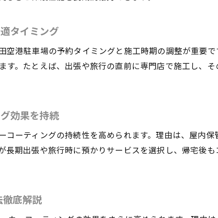
忙しい日常でも維持できるカーコーティング実践術
時短でできる羽田空港カーコーティング維持テクニッ
最適タイミング
忙しくても続くカーコーティングのセルフケア方法
田空港駐車場の予約タイミングと施工時期の調整が重要で
スマホで簡単にできるカーコーティング予約活用術
ます。たとえば、出張や旅行の直前に専門店で施工し、そ
羽田空港駐車場を活用した効率的なカーコーティング
仕事帰りに便利なカーコーティングメンテナンス術
カーコーティングの美観を保つ日常管理チェックリス
ング効果を持続
ーコーティングの持続性を高められます。理由は、屋内保
が長期出張や旅行時に預かりサービスを選択し、帰宅後も
法徹底解説