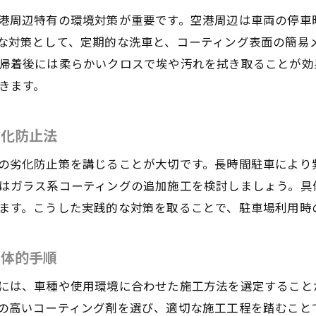
羽田空港P5洗車とカーコーティングの活用法徹底解説
港周辺特有の環境対策が重要です。空港周辺は車両の停車
な対策として、定期的な洗車と、コーティング表面の簡易
カーコーティング効果を引き出す羽田空港駐車場の選
帰着後には柔らかいクロスで埃や汚れを拭き取ることが効
空港駐車場でカーコーティングのトラブルを防ぐ方法
きます。
カーコーティングの効果を保つ羽田空港周辺の知恵
羽田空港周辺でカーコーティング効果を最大化する方
劣化防止法
洗車料金やサービス内容で選ぶ賢いカーコーティング
の劣化防止策を講じることが大切です。長時間駐車により
カーコーティングの撥水性を長持ちさせる羽田空港活
はガラス系コーティングの追加施工を検討しましょう。具
羽田空港駐車場レビューを参考にしたコーティング方
ます。こうした実践的な対策を取ることで、駐車場利用時
カーコーティングと羽田空港周辺環境の相性と対策
利用者が語る羽田空港カーコーティング維持体験談
具体的手順
出張や旅行中に愛車を守るカーコーティング活用法
には、車種や使用環境に合わせた施工方法を選定すること
出張時に役立つ羽田空港カーコーティングの選び方
の高いコーティング剤を選び、適切な施工工程を踏むこと