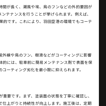
時間が長く、潮風や埃、鳥のフンなどの外的要因が
メンテナンスを行うことが挙げられます。例えば、
び方
果的です。これにより、羽田空港の環境でもコーテ
法
活用
紫外線や鳥のフン、樹液などがコーティングに影響
用術
体的には、駐車前に簡易メンテナンス剤で表面を保
法
のコーティング劣化を最小限に抑えられます。
が重要です。まず、塗装面の状態を丁寧に確認し、
で仕上がりと持続性が向上します。施工後は、定期