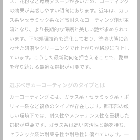
ス、花粉など環境ダメージが多いため、コーティング
の特徴
の効果が実感しやすい傾向にあります。近年は、ガラ
理想のカーコーティング店の選定ポイン
ス系やセラミック系など高耐久なコーティング剤が主
ト
流となり、より長期的な保護と美しい艶が求められて
施工実績から見るカーコーティングの信
います。下地処理技術も進化しており、塗装状態に合
頼性
わせた研磨やクリーニングで仕上がりが格段に向上し
カーコーティングで愛車の価値を保つ秘
ています。こうした最新動向を押さえることで、愛車
訣
を守り続ける最適な選択が可能です。
コーティング東京エリアの最新サービス
動向
選ぶべきカーコーティングのタイプとは
徹底洗車とカーコーティングの重要な関
カーコーティングには、ガラス系・セラミック系・ポ
係
リマー系など複数のタイプが存在します。都市部の厳
仕上がり重視ならカーコーティングの選び方
しい環境下では、耐久性やメンテナンス性を重視した
に注目
選択が重要です。ガラス系は高い防汚性と艶を持ち、
カーコーティングの仕上がりに差が出る
セラミック系は耐薬品性や耐熱性に優れています。一