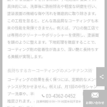
具体的には、洗車後に鉄粉除去や軽度な研磨を行い、
塗装表面の微細な傷や汚れを徹底的に取り除きます。
この工程を怠ると、どんな高品質なコーティングも本
来の性能を発揮できません。例えば、プロの施工店で
は専用のクリーナーやポリッシャーを使用し、塗装面
を鏡のように整えます。下地処理を徹底することで、
コーティング剤の密着性が高まり、深い艶と長持ちす
る美観が実現します。
長持ちするカーコーティングのメンテナンス術
コーティングの効果を長く保つには、定期的なメンテ
ナンスが欠かせません。例えば、月1回の中性シャン
プー洗車や、半年ごとの専用メンテナンス剤の使用が
03-4362-0452
推奨されます。これにより、被膜表面の汚れや水垢を
[営業時間]10:00～19:00[定休日]不定休
お問い合わせ