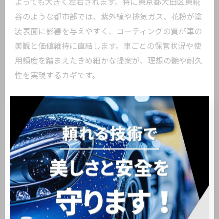
よっても大きく左右されます。特に東京都大田区東糀
谷のような都市部では、紫外線や排気ガス、花粉が塗
装表面に影響を与えやすく、コーティングの質が車の
美観と価値維持に直結します。車ごとの保管状況や使
用頻度を踏まえたきめ細かな提案が、理想の艶や耐久
性を実現するカギです。
下地処理が仕上がりを左右する重要ポイント
下地処理はカーコーティングの仕上がりを決定づける
最重要工程です。塗装表面の微細な傷や汚れを丁寧に
除去し、最適な状態に整えることで、コーティング剤
が均一に密着し、透明感のある艶と高い耐久性が得ら
れます。具体的には、洗浄、鉄粉除去、磨き工程など
を一台ごとに最適化し、下地処理の徹底が美しい仕上
がりにつながります。