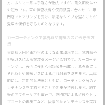
理由
方、ポリマー系は手軽さが魅力ですが、耐久期間はや
下地処理が仕上がりを左右する重要ポイ
や短めです。車の保管状況や使用頻度に合わせて、専
ント
門店でヒアリングを受け、最適なタイプを選ぶことが
愛車の価値を守るカギとなります。
艶と耐久性を高めるカーコーティング選
択法
カーコーティングで紫外線や排気ガスから守る方
カーコーティング施工後のメンテナンス
法
方法
東京都大田区東糀谷のような都市環境では、紫外線や
プロが実践するカーコーティングのコツ
排気ガスによる塗装ダメージが深刻です。カーコーテ
KeePerに代表される信頼のコーティング
ィングは、表面に強固な保護膜を形成し、紫外線によ
技術
る色褪せや排気ガスによる汚れ付着を防ぎます。具体
カーコーティングが叶える美観維持の秘訣と
的には、定期的な洗車とともに、コーティング層のメ
は
ンテナンスを実施することで効果が持続します。施工
カーコーティングで日々の美観を維持す
後のアフターケアも重要で、専門店による点検やトッ
る方法
プコートの再施工など、段階的なメンテナンスを実践