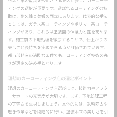
粉など車の塗装を劣化させる要因が多く、カーコーテ
カーコーティングで愛車の美観を長期間
ィングの選択が重要です。選ばれるコーティングの特
キープ
徴は、耐久性と美観の両立にあります。代表的な手法
施工後の維持に役立つお手入れと管理方
としては、ガラス系コーティングやポリマー系コーテ
法
ィングがあり、これらは塗装面の保護力と艶を高めま
プロも推奨するコーティングの定期見直
す。施工前の下地処理を徹底することで、仕上がりの
し
美しさと長持ちを実現できる点が評価されています。
無料相談で分かるカーコーティング最適
都市部特有の過酷な条件でも、コーティング技術の高
提案
さが選定の決め手となります。
KeePer店舗のアフターケアサービスの魅
力
理想のカーコーティング店の選定ポイント
カーコーティング選びで後悔しないため
理想のカーコーティング店選びには、技術力やアフタ
の工夫
ーサポートの充実度が大切です。まず、下地処理工程
の丁寧さを重視しましょう。具体的には、鉄粉除去や
磨き作業などを段階的に行い、塗装本来の美しさを引