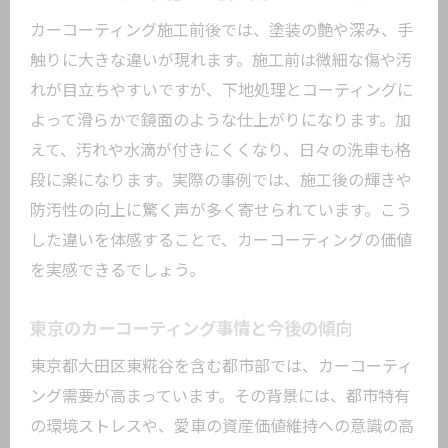
程
カーコーティング施工前後では、塗装の艶や深み、手
KeePer店舗で体感できる技術力の違い
触りに大きな違いが現れます。施工前は微細な傷や汚
こだわり派必見のコーティング仕上がり
れが目立ちやすいですが、下地処理とコーティングに
比較
よって滑らかで鏡面のような仕上がりになります。加
カーコーティング技術で愛車の魅力を最
えて、汚れや水滴が付きにくくなり、日々の洗車も格
大化
段に楽になります。実際の事例では、施工後の輝きや
耐久性と艶を両立する最新の施工法
防汚性の向上に驚く声が多く寄せられています。こう
した違いを体感することで、カーコーティングの価値
カーコーティングで長期間艶と保護を実
を実感できるでしょう。
現
耐久性に優れたコーティング剤の選び方
東京のカーコーティング事情と今後の傾向
KeePerの技術に学ぶ持続力強化の秘訣
東京都大田区東糀谷を含む都市部では、カーコーティ
艶を引き出すための下地処理テクニック
ング需要が高まっています。その背景には、都市特有
長持ちするカーコーティングのメンテナ
の環境ストレスや、愛車の資産価値維持への意識の高
ンス術