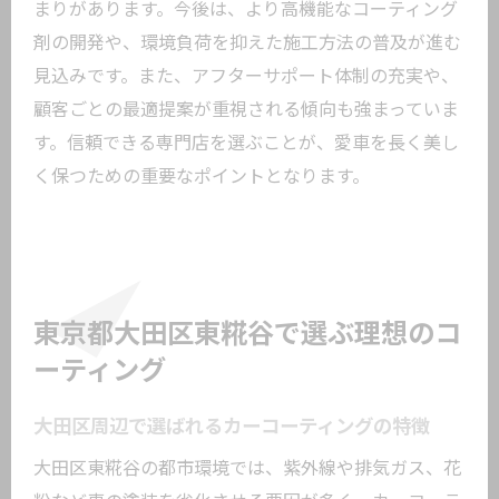
まりがあります。今後は、より高機能なコーティング
最新のコーティング東京事例を徹底比較
剤の開発や、環境負荷を抑えた施工方法の普及が進む
失敗しないカーコーティング提案の見極め方
見込みです。また、アフターサポート体制の充実や、
信頼できるカーコーティング店の見分け
顧客ごとの最適提案が重視される傾向も強まっていま
方
す。信頼できる専門店を選ぶことが、愛車を長く美し
口コミや施工実績のチェックポイント
く保つための重要なポイントとなります。
見積もり時に確認したいカーコーティン
グ内容
サポートや保証体制で選ぶ施工店の安心
感
東京都大田区東糀谷で選ぶ理想のコ
KeePer認定店舗のメリットを活かす方法
ーティング
納得のいくカーコーティング提案を受け
大田区周辺で選ばれるカーコーティングの特徴
るコツ
長く愛車を美しく保つためのおすすめ提案
大田区東糀谷の都市環境では、紫外線や排気ガス、花