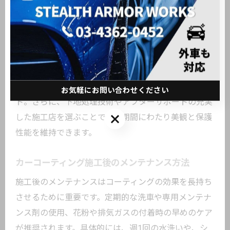
艶と耐久性を高めるカーコーティング選択法
艶や耐久性を重視するなら、車の使用状況や保管環境
に合わせたコーティング剤の選定が不可欠です。ガラ
ス系やセラミック系など、被膜の特性を理解し、都市
部特有の外的要因にも強いタイプを選ぶことがポイン
お気軽にお問い合わせください
ト。さらに、下地処理技術やアフターサポートの充実
お気軽にお問い合わせください
した施工店を選ぶことで、長期間にわたり美観と保護
性能を維持できます。
カーコーティング施工後のメンテナンス方法
施工後のメンテナンスはコーティングの効果を長持ち
させるために重要です。定期的な洗車や専用メンテナ
ンス剤の使用、花粉や排気ガスの付着時の早めのケア
が推奨されます。具体的には、週1回の水洗いや、シ