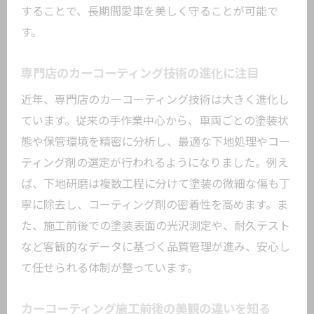
定期的な徹底洗車とコーティングの相乗
することで、長期間愛車を美しく守ることが可能で
効果
す。
カーコーティング後のお手入れポイント
専門店のカーコーティング技術の進化に注目
コーティング東京で人気の美観維持テク
ニック
近年、専門店のカーコーティング技術は大きく進化し
長期間艶を保つカーコーティングの選び
ています。従来の手作業中心から、車両ごとの塗装状
方
態や保管環境を精密に分析し、最適な下地処理やコー
ティング剤の選定が行われるようになりました。例え
メンテナンスで差がつくカーコーティン
ば、下地研磨は複数工程に分けて塗装の微細な傷も丁
グ効果
寧に除去し、コーティング剤の密着性を高めます。ま
こだわり派に贈るコーティング技術の進化
た、施工前後での塗装表面の光沢測定や、耐久テスト
最新のカーコーティング技術がもたらす
など客観的なデータに基づく品質管理が進み、安心し
メリット
て任せられる体制が整っています。
サンテックなど注目の新技術をチェック
プロが推奨するカーコーティング施工工
カーコーティング施工前後の美観の違いを知る