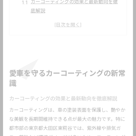
カーコーティングの効果と最新動向を徹
底解説
選ぶべきカーコーティングのタイプとは
カーコーティングで紫外線や排気ガスか
ら守る方法
専門店のカーコーティング技術の進化に
注目
カーコーティング施工前後の美観の違い
愛車を守るカーコーティングの新常
を知る
識
東京のカーコーティング事情と今後の傾
カーコーティングの効果と最新動向を徹底解説
向
東京都大田区東糀谷で選ぶ理想のコーティン
カーコーティングは、車の塗装表面を保護し、艶やか
グ
な美観を長期間維持できる点が最大の魅力です。特に
都市部の東京都大田区東糀谷では、紫外線や排気ガ
大田区周辺で選ばれるカーコーティング