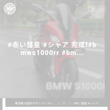
#赤い彗星 #シャア 完成❗️#b
mws1000rr #bm...
東京都大田区のカーコーティングならSTEALTH ARMOR WORKS
ブログ
#赤い彗星 #シャア 完成❗️#bmws1000rr #bm...