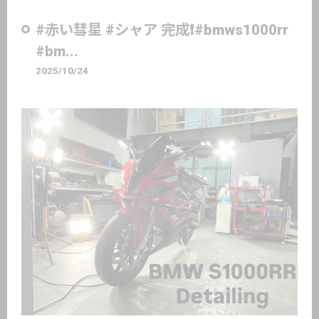
#赤い彗星 #シャア 完成❗️#bmws1000rr
#bm...
2025/10/24