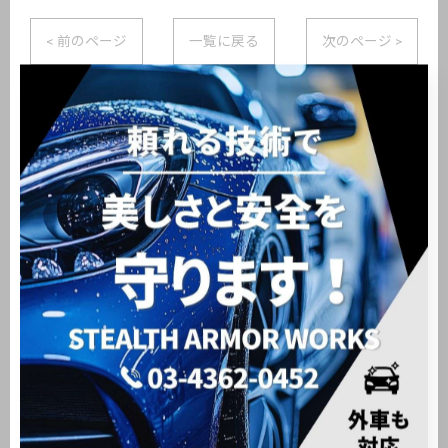
< 前のページ
一覧に戻る
次のページ >
関連タグ
#大田区
#洗車
#新車販売
#中古車販売
カテゴリー
Categories
全てのカテゴリー