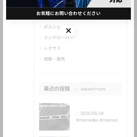
メルセデス・ベンツ
お気軽にお問い合わせください
BMW
ポルシェ
お気軽にお問い合わせください
ランドローバー
レクサス
買取・販売
最近の投稿
Recent Posts
2026/05/24
#mercedes #mercedesbenz #gle #...