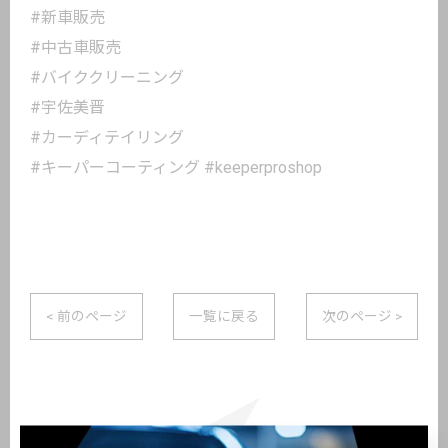
#新車販売
#中古車販売
#バイククリーニング
#宇佐美晋
#カーディテイリング
#キーパーコーティング #keeperproshop
< 前のページ
一覧に戻る
次のページ >
関連タグ