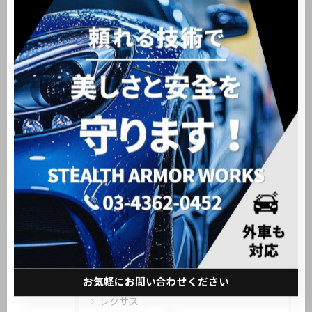
#大田区
#洗車
#新車販売
#中古車販売
カテゴリー
Categories
全てのカテゴリー
メルセデス・ベンツ
BMW
ポルシェ
ランドローバー
お気軽にお問い合わせください
レクサス