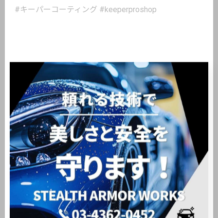
#キーパーコーティング #keeperproshop
< 前のページ
一覧に戻る
次のページ >
関連タグ
#大田区
#洗車
#新車販売
#中古車販売