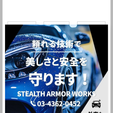
< 前のページ
一覧に戻る
次のページ >
関連タグ
#大田区
#洗車
#新車販売
#中古車販売
カテゴリー
Categories