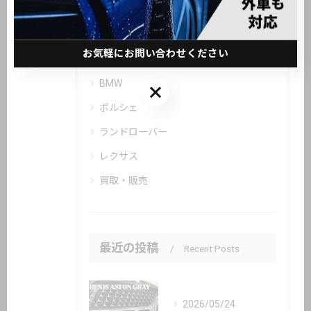
全てのカテゴリー
お気軽にお問い合わせください
メルセデス・ベンツ
BMW
お気軽にお問い合わせください
ポルシェ
ランドローバー
レクサス
買取・販売
最近の投稿
Recent Posts
2026/05/24