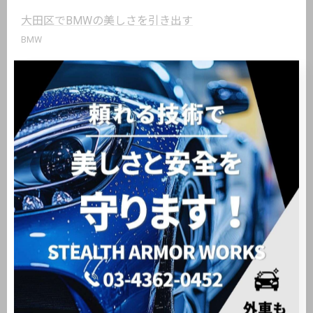
大田区でBMWの美しさを引き出す
BMW
< 前のページ
一覧に戻る
次のページ >
関連タグ
#大田区
#新車販売
#中古車販売
カテゴリー
Categories