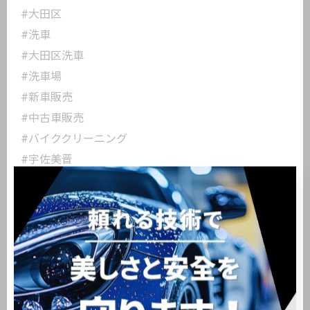
#大田区
#洗車
#大田区洗車
#洗車場
#新車販売
#中古車販売
#バイククリーニング
#宇佐美晋
#カーディテイリング
#キーパーコーティング #keeperproshop
< 前のページ
一覧に戻る
次のページ >