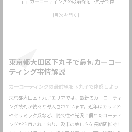
カーコーティングの最前線を下丸子で体
感しよう
東京都内で人気のカーコーティング技術
動向
トレンドワークス評判と最新カーコーテ
ィングの特徴
カーオーディオ専門店と連携したサービ
東京都大田区下丸子で最旬カーコー
スの魅力
ティング事情解説
東京都大田区で選ばれるカーコーティン
グ理由
カーコーティングの最前線を下丸子で体感しよう
カーコーティング選びに役立つ最新トレンド
東京都大田区下丸子エリアでは、最新のカーコーティ
分析
ング技術が続々と導入されています。近年はガラス系
カーコーティング選びで注目の技術と特
やセラミック系など、耐久性や光沢に優れたコーティ
徴を解説
ングが注目されており、愛車の美しさを長期間維持し