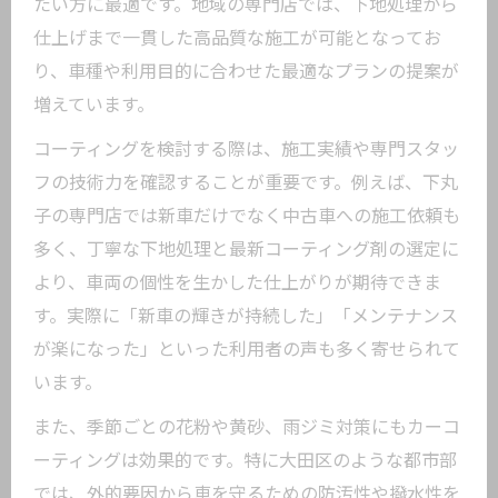
たい方に最適です。地域の専門店では、下地処理から
最新トレンドから見るカーコーティング
仕上げまで一貫した高品質な施工が可能となってお
の進化
り、車種や利用目的に合わせた最適なプランの提案が
トレンドワークスの評判とトレンドの関
増えています。
係性
選び方で差がつくカーコーティングのポ
コーティングを検討する際は、施工実績や専門スタッ
イント
フの技術力を確認することが重要です。例えば、下丸
子の専門店では新車だけでなく中古車への施工依頼も
東京都大田区で支持されるトレンド技術
多く、丁寧な下地処理と最新コーティング剤の選定に
とは
より、車両の個性を生かした仕上がりが期待できま
話題の評判や耐久性から見るコーティングの
す。実際に「新車の輝きが持続した」「メンテナンス
今
が楽になった」といった利用者の声も多く寄せられて
カーコーティングの評判と耐久性を徹底
います。
検証
また、季節ごとの花粉や黄砂、雨ジミ対策にもカーコ
トレンドワークスコーティングの評判が
ーティングは効果的です。特に大田区のような都市部
高い理由
では、外的要因から車を守るための防汚性や撥水性を