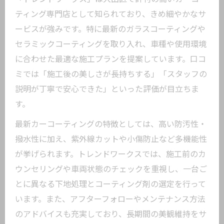
長く美しく保つ秘訣はメンテナンスの工夫に
ティング専門店として知られており、きめ細やかなサ
あり
ービスが強みです。特に最新のガラスコーティングや
カーコーティングを美しく保つメンテナ
セラミックコーティングを取り入れ、車種や使用環境
ンス法
に合わせた最適な施工プランを提案しています。口コ
寿命を延ばすための洗車と保管のポイン
ミでは「施工後の美しさが長持ちする」「スタッフの
ト
説明が丁寧で安心できた」といった評価が目立ちま
トレンドワークスのメンテナンスサポー
す。
ト解説
最新カーコーティングの特徴としては、高い防汚性・
プロが教えるカーコーティング長持ちの
撥水性に加え、紫外線カットや小傷防止など多機能性
コツ
が挙げられます。トレンドワークスでは、施工前のカ
カーオーディオと併用した車内外ケアの
ウンセリングや車両状態のチェックを重視し、一台ご
工夫
とに異なる下地処理とコーティング剤の選定を行って
います。また、アフターフォローやメンテナンス方法
のアドバイスも充実しており、長期間の美観維持をサ