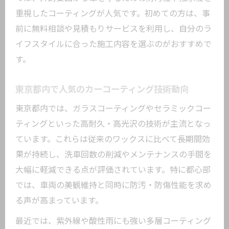
耐久性の違いから見る選び方のポイント
重視したコーティングが人気です。初めての方は、事
カーオーディオ専門店の口コミから得る
前に無料相談や見積もりサービスを利用し、自分のラ
ヒント
イフスタイルに合った施工内容を選ぶのがおすすめで
長持ちするカーコーティングの条件を知
す。
る
カーオーディオと併せて叶う車カスタマイズ
東京都内で人気のカーコーティング技術動向
術
東京都内では、ガラスコーティングやセラミックコー
カーコーティングとカーオーディオの相
ティングといった高耐久・高光沢の技術が主流となっ
乗効果
ています。これらは従来のワックスに比べて長期間効
トレンドワークスで叶えるカスタマイズ
果が持続し、洗車回数の削減やメンテナンスの手間を
の魅力
大幅に軽減できる点が評価されています。特に都心部
カーオーディオ専門店との違いを徹底解
では、車両の美観維持と同時に防汚・防傷性能を求め
説
る声が高まっています。
デッドニングで快適な車内を実現する方
最近では、紫外線や酸性雨にも強い多層コーティング