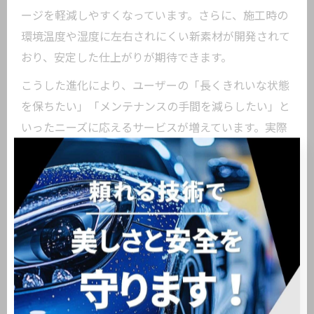
ージを軽減しやすくなっています。さらに、施工時の
環境温度や湿度に左右されにくい新素材が開発されて
おり、安定した仕上がりが期待できます。
こうした進化により、ユーザーの「長くきれいな状態
を保ちたい」「メンテナンスの手間を減らしたい」と
いったニーズに応えるサービスが増えています。実際
の口コミや体験談からも、最新トレンドを取り入れた
コーティングの満足度が高いことが伺えます。
トレンドワークスの評判とトレンドの関係性
東京都大田区下丸子でカーコーティングを検討する
際、「トレンドワークス 評判」や「トレンドワークス
コーティング 評判」といった検索が多く見られます。
これは、地域での信頼や技術力への関心が高いことを