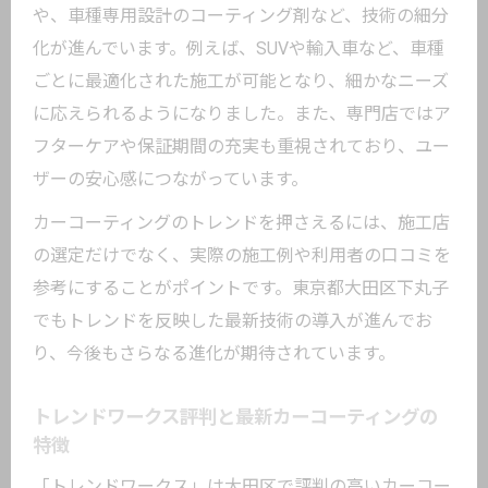
法
や、車種専用設計のコーティング剤など、技術の細分
カーコーティングと車内カスタムの最新
化が進んでいます。例えば、SUVや輸入車など、車種
動向
ごとに最適化された施工が可能となり、細かなニーズ
カーコーティングの支払い方法と賢い選択ポ
に応えられるようになりました。また、専門店ではア
イント
フターケアや保証期間の充実も重視されており、ユー
ザーの安心感につながっています。
カーコーティングの支払い方法と対応サ
ービス
カーコーティングのトレンドを押さえるには、施工店
トレンドワークスの支払い方法を徹底チ
の選定だけでなく、実際の施工例や利用者の口コミを
ェック
参考にすることがポイントです。東京都大田区下丸子
でもトレンドを反映した最新技術の導入が進んでお
クレジット対応や電子マネーの利用可能
り、今後もさらなる進化が期待されています。
性
賢く選べるカーコーティングの支払い術
トレンドワークス評判と最新カーコーティングの
東京都大田区で進むキャッシュレス化の
特徴
現状
「トレンドワークス」は大田区で評判の高いカーコー