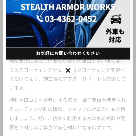
示しています。実際に、施工後の美観や耐久性に関す
る口コミが多く、ユーザー満足度が評価されていま
す。
トレンドワークスでは、最新のコーティング材料や下
地処理技術を積極的に導入しています。これにより、
トレンドを反映したサービスを提供し、ユーザーの多
お気軽にお問い合わせください
様な要望に応えている点が評判の理由です。例えば、
お気軽にお問い合わせください
ガラスコーティングやセラミックコーティングを選べ
るだけでなく、施工後のアフターサポートも充実して
います。
評判や口コミを参考にする際は、施工実績や使用され
るコーティング剤の種類、スタッフの対応力にも注目
しましょう。特に、初めて利用する方は事前相談や見
積もり対応の丁寧さが安心材料となるはずです。