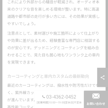
これにより外部からの騒音が軽減され、オーディオ本
来のクリアな音を楽しめる環境が整います。特に高速
道路や都市部の走行が多い方には、その効果が実感し
やすいでしょう。
注意点として、素材選びや施工箇所によって仕上がり
や効果に差が出るため、経験豊富な専門店に相談する
のが安心です。デッドニングとコーティングを組み合
わせることで、見た目も居心地もワンランク上の車内
を実現できます。
カーコーティングと車内カスタムの最新動向
最近のカーコーティングは、撥水性や防汚性だけでな
く、紫外線カットや長期間の美観維持など、多機能化
03-4362-0452
が進んでいます。東京都大田区下丸子でも、こうした
[営業時間]10:00～19:00[定休日]不定休
お問い合わせ
高性能コーティングへの関心が高まっており、車内カ