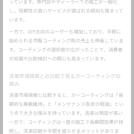
ー傾向
っています。専門店やディーラーでの施工が一般化
新車オーナーが注目するコーティングの
し、信頼性の高いサービスが選ばれる傾向も強まって
利点
います。
コーティング業界が新車市場で伸びる理
一方で、DIY志向のユーザーも増加しており、手軽に
由
始められる市販コーティング剤の売上も伸長していま
ガラスコーティングの課題と選択時の注意点
す。コーティングの選択肢が広がったことで、消費者
の知識や比較検討への関心も高まっています。
カーコーティングで注目されるガラスコ
ーティングの欠点
洗車市場規模との比較で見るカーコーティングの
ガラスコーティングが選ばれる理由と弱
強み
点の比較
洗車市場規模と比較すると、カーコーティングは「長
光沢や耐久性で差が出るコーティングの
期的な美観維持」と「メンテナンス負担の軽減」とい
選び方
う点で大きな強みを持っています。洗車は頻度が高い
コーティング施工時に気をつけたいポイ
一方で、コーティングは一度の施工で長期間効果が持
ントを解説
続し、洗車回数や手間を減らせるメリットがありま