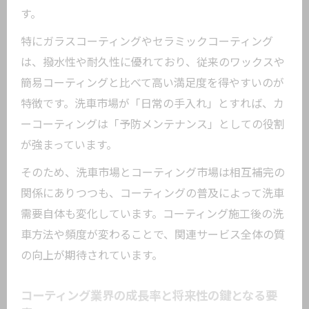
市場規模から見るガラスコーティングの
す。
将来性
特にガラスコーティングやセラミックコーティング
コーティング業界における仕事の現場の実情
は、撥水性や耐久性に優れており、従来のワックスや
カーコーティング業界の仕事現場で求め
簡易コーティングと比べて高い満足度を得やすいのが
られる技術
特徴です。洗車市場が「日常の手入れ」とすれば、カ
コーティング業界の仕事内容と成長の実
ーコーティングは「予防メンテナンス」としての役割
態を解説
が強まっています。
仕事がきついと感じるコーティング現場
そのため、洗車市場とコーティング市場は相互補完の
のリアル
関係にありつつも、コーティングの普及によって洗車
カーコーティング現場で重視されるスキ
需要自体も変化しています。コーティング施工後の洗
ルと対応力
車方法や頻度が変わることで、関連サービス全体の質
コーティング業界における人材育成と将
の向上が期待されています。
来展望
コーティング業界の成長率と将来性の鍵となる要