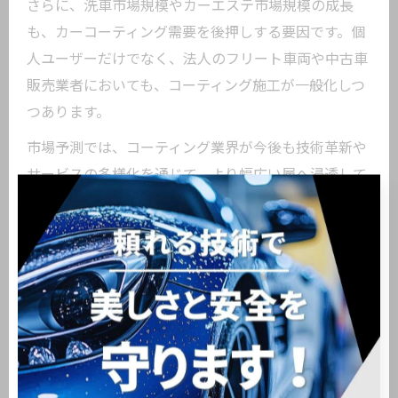
さらに、洗車市場規模やカーエステ市場規模の成長
も、カーコーティング需要を後押しする要因です。個
人ユーザーだけでなく、法人のフリート車両や中古車
販売業者においても、コーティング施工が一般化しつ
つあります。
市場予測では、コーティング業界が今後も技術革新や
サービスの多様化を通じて、より幅広い層へ浸透して
いくと考えられています。長期的なメンテナンス計画
や、施工後のサポート体制の充実が、今後の成長をさ
らに加速させるポイントとなるでしょう。
日本と海外のカーコーティング業界トレンド比較
日本のカーコーティング業界は、細やかな施工技術や
アフターサービスの質の高さで知られています。新車
購入時のコーティング普及率も高く、消費者の美観や