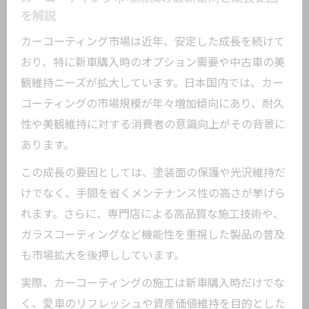
を解説
カーコーティング業界の現状と将来性の
カーコーティング市場は近年、安定した成長を続けて
ポイント
おり、特に新車購入時のオプション需要や中古車の美
コーティング業界で注目される新技術と
観維持ニーズが拡大しています。日本国内では、カー
市場動向
コーティングの市場規模が年々増加傾向にあり、耐久
カーコーティングが牽引する業界全体の
性や美観維持に対する消費者の意識向上がその背景に
成長予測
あります。
日本と海外のカーコーティング業界トレ
この成長の要因としては、塗装面の保護や光沢維持だ
ンド比較
けでなく、手間を省くメンテナンス性の高さが挙げら
カーコーティング業界の今後注目すべき
れます。さらに、専門店による高品質な施工技術や、
ビジネスモデル
ガラスコーティングなど機能性を重視した製品の普及
将来性を見据えたカーコーティングの選び方
も市場拡大を後押ししています。
カーコーティング選びで重視したい将来
実際、カーコーティングの施工は新車購入時だけでな
性の視点
く、愛車のリフレッシュや資産価値維持を目的とした