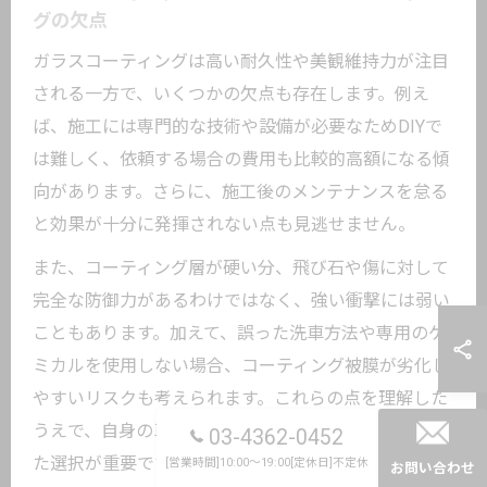
グの欠点
ガラスコーティングは高い耐久性や美観維持力が注目
される一方で、いくつかの欠点も存在します。例え
ば、施工には専門的な技術や設備が必要なためDIYで
は難しく、依頼する場合の費用も比較的高額になる傾
向があります。さらに、施工後のメンテナンスを怠る
と効果が十分に発揮されない点も見逃せません。
また、コーティング層が硬い分、飛び石や傷に対して
完全な防御力があるわけではなく、強い衝撃には弱い
こともあります。加えて、誤った洗車方法や専用のケ
ミカルを使用しない場合、コーティング被膜が劣化し
やすいリスクも考えられます。これらの点を理解した
うえで、自身の車の使用環境やライフスタイルに合っ
03-4362-0452
た選択が重要です。
[営業時間]10:00～19:00[定休日]不定休
お問い合わせ