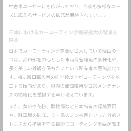
市場規模から見るおすすめコーティング
中古車ユーザーにも広がっており、今後も多様なニー
の特徴
ズに応えるサービスの拡充が期待されています。
新技術を活かしたカーコーティングの将
来展望
日本におけるカーコーティング需要拡大の背景を
耐久性と美観を両立する選択ポイントを
探る
解説
日本でカーコーティング需要が拡大している理由の一
市場成長を踏まえた長期的なコーティン
つは、都市部を中心とした車両保管環境の多様化や、
グ計画
長く美しい外観を保ちたいという所有者の意識変化で
新車購入時に考えるコーティング需要の実態
す。特に新車購入者の約半数以上がコーティングを施
新車購入時に選ばれるカーコーティング
工する傾向があり、車両の価値維持や日常メンテナン
の理由
スの簡略化を重視する声が増えています。
コーティング需要の高まりと市場規模の
また、黄砂や花粉、酸性雨など日本特有の環境要因
推移
や、駐車場の砂ぼこり・鳥のフン被害といった外的ス
カーコーティング施工率から見るユーザ
トレスから塗装を守る目的でコーティング需要が高ま