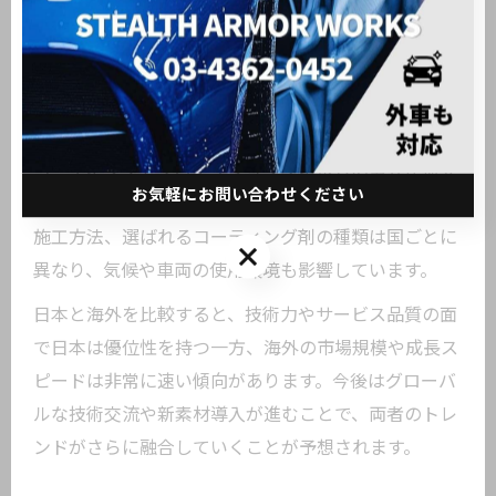
耐久性への要求が強いのが特徴です。コーティング業
界における施工店の専門性や、施工後のサポート体制
も充実しています。
一方、海外では大型車両や高級車を中心にセラミック
コーティングやプロテクションフィルムの需要が拡大
お気軽にお問い合わせください
しており、DIY市場の成長も著しいです。市場規模や
施工方法、選ばれるコーティング剤の種類は国ごとに
お気軽にお問い合わせください
異なり、気候や車両の使用環境も影響しています。
日本と海外を比較すると、技術力やサービス品質の面
で日本は優位性を持つ一方、海外の市場規模や成長ス
ピードは非常に速い傾向があります。今後はグローバ
ルな技術交流や新素材導入が進むことで、両者のトレ
ンドがさらに融合していくことが予想されます。