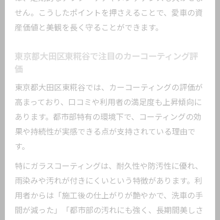
せん。こうしたポイントを押さえることで、愛車の資
果
産価値と美観を長く守ることができます。
ガラスコーティングと他種の違いを徹底
比較
東京都大田区東糀谷で注目のカーコーティング評
カーコーティング施工で得られるメリッ
価
ト解説
東京都大田区東糀谷では、カーコーティングの評価が
新車時に適したカーコーティングの選び
高まっており、口コミや利用者の満足度も上昇傾向に
方
あります。都市部特有の環境下で、コーティングの効
耐久性重視のカーコーティング術を知る
果や持続性が実感できる点が支持されている理由で
カーコーティングの耐久性に注目した選択ポ
す。
イント
特にガラスコーティングは、耐久性や防汚性に優れ、
カーコーティングの耐久性を左右する要
雨染みや汚れが付きにくいという特徴があります。利
因
用者からは「施工後の仕上がりが艶やかで、洗車の手
高耐久カーコーティングで得られる効果
間が減った」「都市部の汚れにも強く、長期間美しさ