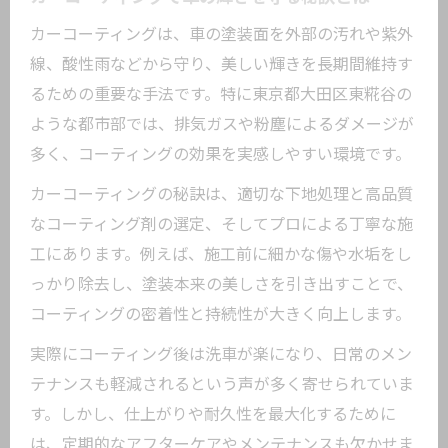
め方
カーコーティングは、車の塗装面を外部の汚れや紫外
カーコーティング評価が高い理由と口コ
線、酸性雨などから守り、美しい輝きを長期間維持す
ミ活用法
るための重要な手法です。特に東京都大田区東糀谷の
ような都市部では、排気ガスや粉塵によるダメージが
満足度を左右するカーコーティングの判
多く、コーティングの効果を実感しやすい環境です。
断基準
東京都大田区東糀谷の施工実績とユーザ
カーコーティングの秘訣は、適切な下地処理と高品質
ー声
なコーティング剤の選定、そしてプロによる丁寧な施
後悔しないカーコーティング選びの注意
工にあります。例えば、施工前に細かな傷や水垢をし
点
っかり除去し、塗装本来の美しさを引き出すことで、
コーティングの密着性と持続性が大きく向上します。
施工業者のカーコーティング対応力を見
極める
実際にコーティング後は洗車が楽になり、日常のメン
新車を守るための効果的なカーコーティング
テナンスも軽減されるという声が多く寄せられていま
手法
す。しかし、仕上がりや耐久性を最大化するために
は、定期的なアフターケアやメンテナンスも欠かせま
新車の塗装を保つカーコーティングの効