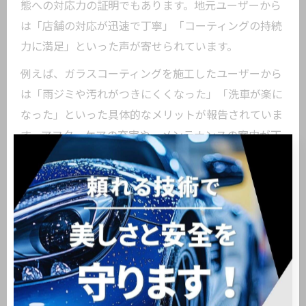
態への対応力の証明でもあります。地元ユーザーから
は「店舗の対応が迅速で丁寧」「コーティングの持続
力に満足」といった声が寄せられています。
例えば、ガラスコーティングを施工したユーザーから
は「雨ジミや汚れがつきにくくなった」「洗車が楽に
なった」といった具体的なメリットが報告されていま
す。アフターケアの充実や、メンテナンスの案内が丁
寧で安心できたという意見も多数見られます。
成功事例としては、新車時にコーティングを施すこと
で資産価値を高めたり、中古車でもプロの施工で見違
える仕上がりを実感できたケースが挙げられます。地
域特有の環境に配慮した施工の重要性を実感するユー
ザーが増えています。
後悔しないカーコーティング選びの注意点