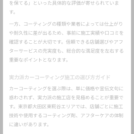
都心環境に適したカーコーティング材料
を保てる」といった具体的な評価が寄せられていま
選び
す。
耐久性比較で選ぶカーコーティング種別
一方、コーティングの種類や業者によっては仕上がり
メンテナンス性も考慮した選択のポイン
や耐久性に差が出るため、事前に施工実績や口コミを
ト
確認することが大切です。信頼できる店舗選びやアフ
暮らしに合うカーコーティング種類別の特徴
ターサービスの充実度も、総合的な満足度を左右する
解説
重要なポイントとなります。
ガラス・セラミック系カーコーティング
の特性
実力派カーコーティング施工の選び方ガイド
ライフスタイルに適したカーコーティン
カーコーティングを選ぶ際は、単に価格や宣伝文句に
グ選び
惑わされず、実力派の施工店を見極めることが重要で
種類ごとのカーコーティング評価と効果
す。東京都大田区東糀谷エリアでは、店舗ごとに施工
差
技術や使用するコーティング剤、アフターケアの体制
に違いがあります。
維持管理が楽なカーコーティングの選択