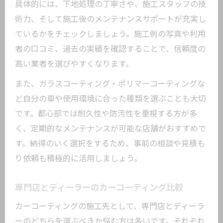
肢
具体的には、下地処理の丁寧さや、施工スタッフの技
コストと時間を考慮したカーコーティン
術力、そして施工後のメンテナンスサポートが充実し
グ術
ているかをチェックしましょう。施工例の写真や利用
者の口コミ、過去の実績を確認することで、信頼度の
都市環境に強いカーコーティング施工の要点
高い業者を選びやすくなります。
都市部でも差が出るカーコーティングの
実力
また、ガラスコーティング・ポリマーコーティングな
汚れや鉄粉への強さで選ぶカーコーティ
ど自分の車や使用環境に合った種類を選ぶことも大切
ング
です。都心部では耐久性や防汚性を重視する方が多
く、定期的なメンテナンスが可能な店舗がおすすめで
酸性雨・紫外線対策も重視した施工技術
す。納得のいく選択をするため、事前の相談や見積も
東京都大田区東糀谷で選ばれる理由を解
り依頼も積極的に活用しましょう。
説
外的要因に強いカーコーティングの選び
専門店とディーラーのカーコーティング比較
方
カーコーティングの施工先として、専門店とディーラ
ーのどちらを選ぶべきか悩む方は多いです。それぞれ