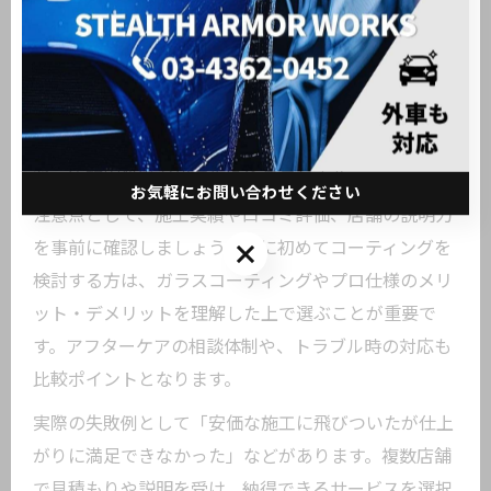
カーコーティング選びで後悔しないためには、料金だ
けでなく施工内容やアフターサービスの充実度を重視
することが大切です。東京都大田区東糀谷のような都
市部では、環境要因を考慮したコーティングの種類
や、店舗の対応力が満足度を左右します。
お気軽にお問い合わせください
注意点として、施工実績や口コミ評価、店舗の説明力
を事前に確認しましょう。特に初めてコーティングを
お気軽にお問い合わせください
検討する方は、ガラスコーティングやプロ仕様のメリ
ット・デメリットを理解した上で選ぶことが重要で
す。アフターケアの相談体制や、トラブル時の対応も
比較ポイントとなります。
実際の失敗例として「安価な施工に飛びついたが仕上
がりに満足できなかった」などがあります。複数店舗
で見積もりや説明を受け、納得できるサービスを選択