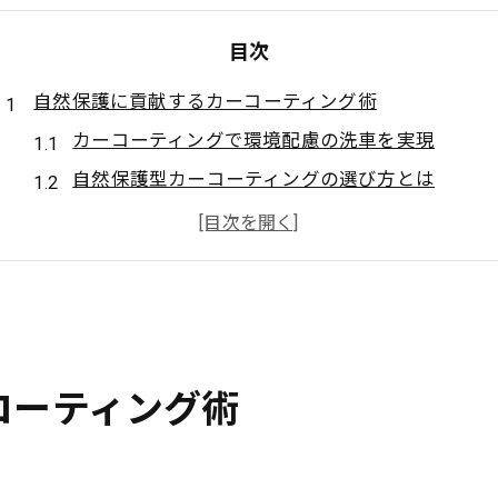
目次
自然保護に貢献するカーコーティング術
カーコーティングで環境配慮の洗車を実現
自然保護型カーコーティングの選び方とは
愛車と環境を守る最新カーコーティング法
カーコーティングで地球に優しいカーライフを
環境意識を高めるカーコーティングの活用法
大田区東馬込で環境配慮の愛車メンテ
カーコーティングで地域の環境保護を促進
コーティング術
愛車を長持ちさせるエコなメンテナンス術
環境にやさしいカーコーティングを選ぶ理由
ラクに続ける環境配慮型カーコーティング