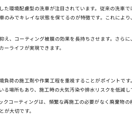
愛車と地球を守る新しいメンテナンス方法
した環境配慮型の洗車が注目されています。従来の洗車で
車のみでキレイな状態を保てるのが特徴です。これにより
環境と輝きを両立できる新しい選択肢
カーコーティングで美観と自然保護の両立
抑え、コーティング被膜の効果を長持ちさせます。さらに
環境対応型カーコーティングの最新トレンド
カーライフが実現できます。
輝き続ける愛車を実現するカーコーティング術
自然に優しいカーコーティングのメリット解説
カーコーティングで持続する美しさと環境配慮
カーコーティングで都市部の悩みを解決
境負荷の施工剤や作業工程を重視することがポイントです
いる場所もあり、施工時の大気汚染や排水リスクを低減し
都市部の汚れに強いカーコーティング活用法
カーコーティングで紫外線ダメージを軽減
ックコーティングは、頻繁な再施工の必要がなく廃棄物の
とが大切です。
塗装劣化を防ぐカーコーティングのポイント
都市生活者におすすめのカーコーティング術