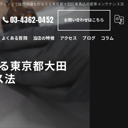
ティングで自然保護もかなえる東京都大田区東馬込の愛車メンテナンス法
03-4362-0452
お問い合わせはこちら
よくある質問
当店の特徴
アクセス
ブログ
コラム
メルセデス・ベンツ
る東京都大田
BMW
ス法
ポルシェ
ランドローバー
レクサス
国産車