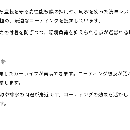
カーコーティングが叶える手間いらずの美観
エコ重視のカーケアを始めるなら今
ら塗装を守る高性能被膜の採用や、純水を使った洗車シス
カーコーティングで手軽に始めるエコカーケア
極め、最適なコーティングを提案しています。
環境配慮型カーコーティングの始め方ガイド
カの付着を防ぎつつ、環境負荷を抑えられる点が選ばれる
愛車を守りながらエコな生活を実現する方法
エコ志向に最適なカーコーティング選び方
カーコーティングで持続可能なカーライフへ
フを
紫外線や汚れから愛車を守る秘訣とは
慮したカーライフが実現できます。コーティング被膜が汚
お気軽にお問い合わせください
お気軽にお問い合わせください
カーコーティングで紫外線対策を万全にする方法
結します。
汚れに強いカーコーティングの特徴を徹底解説
源や排水の問題が身近です。コーティングの効果を活かし
カーコーティングで愛車の塗装を守るポイント
す。
長期間美しさを保つカーコーティング活用法
外的要因に強いカーコーティングの選択基準
法