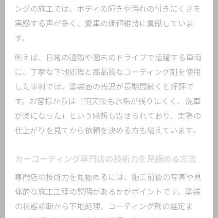
車種別おすすめカーコーティングの特徴
ングの施工では、ボディの輝きや汚れの付きにくさを
カーコーティングの耐久性を比較するポ
実感する声が多く、愛車の価値維持に貢献していま
イント
す。
愛車に最適なカーコーティングタイプの
例えば、日常の通勤や週末のドライブで活躍する車両
選び方
に、丁寧な下地処理と高品質なコーティング剤を使用
愛車の美観維持に効く最新コーティング事情
した事例では、塗装面の光沢が長期間続くと好評で
最新カーコーティング技術の進化と特徴
す。お客様からは「雨天後も水垢が残りにくく、洗車
美観維持に欠かせないカーコーティング
が楽になった」という感想も寄せられており、実際の
の役割
仕上がりを見てから依頼を決める方も増えています。
カーコーティングで長期間輝きを保つ方
カーコーティング専門店の技術力を見極める方法
法
東京都大田区東糀谷注目の最新コーティ
専門店の技術力を見極めるには、施工前後の写真や具
ング事情
体的な施工工程の説明があるかがポイントです。塗装
の状態診断から下地処理、コーティング剤の選定ま
愛車を守るカーコーティングの新定番を