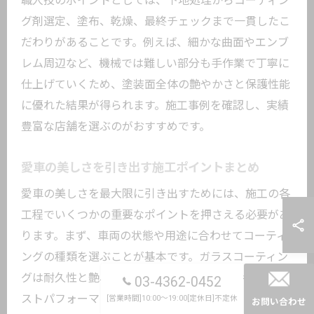
職人技のポイントとしては、下地処理からコーティン
グ剤選定、塗布、乾燥、最終チェックまで一貫したこ
だわりがあることです。例えば、細かな曲面やエンブ
レム周辺など、機械では難しい部分も手作業で丁寧に
仕上げていくため、塗装面全体の艶やかさと保護性能
に優れた結果が得られます。施工事例を確認し、実績
豊富な店舗を選ぶのがおすすめです。
愛車の美しさを引き出す施工ポイントまとめ
愛車の美しさを最大限に引き出すためには、施工の各
工程でいくつかの重要なポイントを押さえる必要があ
ります。まず、車両の状態や用途に合わせてコーティ
ングの種類を選ぶことが基本です。ガラスコーティン
グは耐久性と艶、ポリマーコーティングは手軽さとコ
03-4362-0452
ストパフォーマンスが特徴となります。
[営業時間]10:00～19:00[定休日]不定休
お問い合わせ