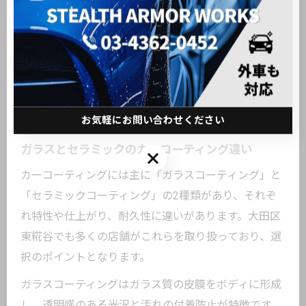
種類で違うカーコーティングの特徴
を解説
お気軽にお問い合わせください
ガラスとセラミックのカーコーティング違い
お気軽にお問い合わせください
カーコーティングには主に「ガラスコーティング」と
「セラミックコーティング」の2種類があり、それぞ
れ特性や仕上がり、耐久性に違いがあります。大田区
東糀谷でも多くの店舗がこれらを取り扱っており、選
択のポイントとなります。
ガラスコーティングはガラス質の皮膜をボディに形成
し、透明感のある光沢と汚れの付着防止が特徴です。