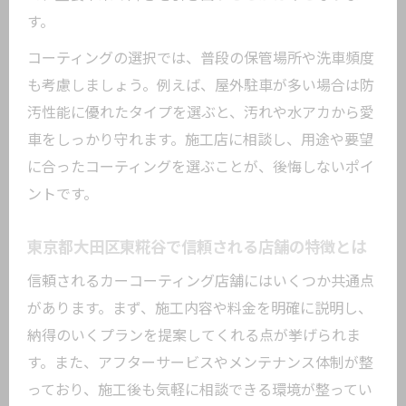
地元密着型カーコーティング店の選び方
す。
口コミ・評判で探すカーコーティングの
コーティングの選択では、普段の保管場所や洗車頻度
安心感
も考慮しましょう。例えば、屋外駐車が多い場合は防
技術力重視で選ぶカーコーティング専門
汚性能に優れたタイプを選ぶと、汚れや水アカから愛
店
車をしっかり守れます。施工店に相談し、用途や要望
相談しやすいカーコーティング店舗の特
に合ったコーティングを選ぶことが、後悔しないポイ
徴
ントです。
アフターフォロー充実の店舗を見極める
方法
東京都大田区東糀谷で信頼される店舗の特徴とは
信頼されるカーコーティング店舗にはいくつか共通点
があります。まず、施工内容や料金を明確に説明し、
納得のいくプランを提案してくれる点が挙げられま
す。また、アフターサービスやメンテナンス体制が整
っており、施工後も気軽に相談できる環境が整ってい