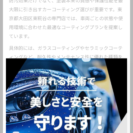
防汚効果だけでなく、塗装本来の質感や保護性能を最
大限に引き出すカーコーティング選びが重要です。東
京都大田区東糀谷の専門店では、車両ごとの状態や使
用環境に合わせた最適なコーティングプランを提案し
ています。
具体的には、ガラスコーティングやセラミックコーテ
ィングなど、耐久性やメンテナンス性に優れた種類を
選ぶことで、日常の汚れや傷からボディをしっかり守
れるメリットがあります。また、定期的なメンテナン
スやアフターケア体制が整っている店舗を選ぶこと
で、コーティングの効果を長期間維持できます。
失敗しないためには、施工前の相談や見積もり時に自
分の希望や車の使用状況をしっかり伝えることが大切
です。信頼できる店舗を選んで、愛車の美しさと価値
を守りましょう。