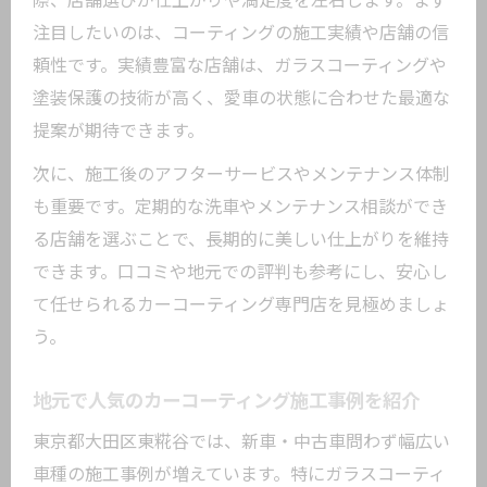
際、店舗選びが仕上がりや満足度を左右します。まず
の確認ポイント
注目したいのは、コーティングの施工実績や店舗の信
口コミで分かるカーコーティング店の実
頼性です。実績豊富な店舗は、ガラスコーティングや
力とは
塗装保護の技術が高く、愛車の状態に合わせた最適な
見積もりで比較したいカーコーティング
提案が期待できます。
のポイント
次に、施工後のアフターサービスやメンテナンス体制
施工実績から分かるカーコーティングの
も重要です。定期的な洗車やメンテナンス相談ができ
信頼性
る店舗を選ぶことで、長期的に美しい仕上がりを維持
愛車の価値を守るカーコーティング選び
できます。口コミや地元での評判も参考にし、安心し
の極意
て任せられるカーコーティング専門店を見極めましょ
種類で違うカーコーティングの特徴を解説
う。
ガラスとセラミックのカーコーティング
違い
地元で人気のカーコーティング施工事例を紹介
カーコーティング各種のメリットとデメ
東京都大田区東糀谷では、新車・中古車問わず幅広い
リット
車種の施工事例が増えています。特にガラスコーティ