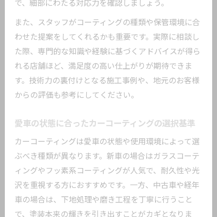
で、細部にわたる対応力を確認しましょう。
紹介
満足度を高めるための施工ポイントとは
また、スタッフがコーティングの種類や保管環境に合
わせた提案をしてくれるかも重要です。実際に相談し
仕上がりに差が出るカーコーティング施
た際、専門的な知識や経験に基づくアドバイスが得ら
工のコツ
れる店舗ほど、満足度の高い仕上がりが期待できま
カーコーティング前の下地処理が重要な
す。技術力の裏付けとなる施工事例や、地元のお客様
理由
からの評価も参考にしてください。
職人技が光るカーコーティングの秘訣を
公開
愛車の状態に合ったカーコーティングの選択基準
愛車の美しさを引き出す施工ポイントま
カーコーティングは愛車の状態や使用環境によって選
とめ
ぶべき種類が異なります。新車の場合はガラスコーテ
施工後も安心できるカーコーティングの
ィングやフッ素系コーティングが人気で、耐久性や光
特徴
沢を重視する方におすすめです。一方、中古車や経年
信頼できる地元のカーコーティングを探すコ
車の場合は、下地処理や磨き工程を丁寧に行うこと
ツ
で、塗装本来の輝きを引き出すことがカギとなりま