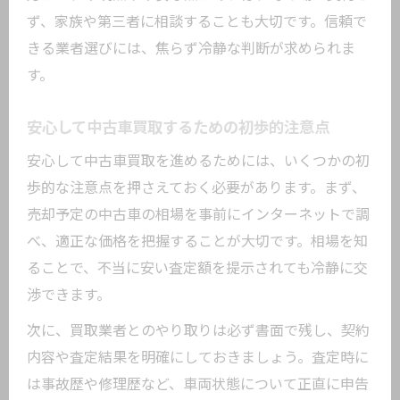
査定額アップを狙う中古車買取時の交渉
ず、家族や第三者に相談することも大切です。信頼で
術
きる業者選びには、焦らず冷静な判断が求められま
信頼できる中古車買取業者の見極め方とは
す。
中古車買取で信頼できる業者を選ぶ基準
とは
安心して中古車買取するための初歩的注意点
口コミや評判で見抜く中古車買取業者の
安心して中古車買取を進めるためには、いくつかの初
実力
歩的な注意点を押さえておく必要があります。まず、
中古車買取で失敗しない業者選びのコツ
売却予定の中古車の相場を事前にインターネットで調
悪徳業者と優良中古車買取業者の違いを
べ、適正な価格を把握することが大切です。相場を知
解説
ることで、不当に安い査定額を提示されても冷静に交
渉できます。
中古車買取で安全な取引を実現するため
に
次に、買取業者とのやり取りは必ず書面で残し、契約
中古車買取の流れと闇対策の実践ガイド
内容や査定結果を明確にしておきましょう。査定時に
は事故歴や修理歴など、車両状態について正直に申告
中古車買取の一般的な流れと必要書類の