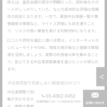
例えば、査定金額の提示が明瞭だった、契約後もサポ
ートがしっかりしていた、などの具体的な評価は信頼
性の目安となります。一方で、悪徳中古車屋一覧や業
者破産の情報など、マイナス評価にも目を通すこと
で、リスクの高い業者を避ける判断材料になります。
口コミや評判を幅広く調べる際は、インターネットの
レビューサイトやSNS、地域の掲示板など複数の情報
源を活用しましょう。実際の利用者の声を集めること
で、安心できる中古車買取業者を選ぶヒントが得られ
ます。
中古車買取で失敗しない業者選びのコツ
中古車買取で失敗しないためには、事前準備と情報収
03-4362-0452
集が欠かせません。まずは、売却予定の車の相場を調
[営業時間]10:00～19:00[定休日]不定休
お問い合わせ
べ、複数の業者に査定依頼を出すことが基本です。こ