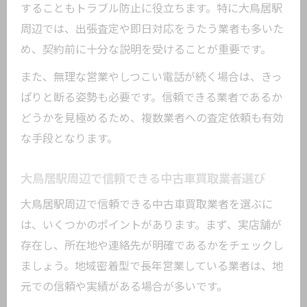
することもトラブル防止に役立ちます。特に大鳥居駅
確認
周辺では、出張査定や即日対応をうたう業者も多いた
中古車買取の闇を防ぐための手続きポイ
め、契約前に十分な説明を受けることが重要です。
ント
中古車買取で査定から契約までの注意事
また、無理な営業やしつこい電話が続く場合は、きっ
項
ぱりと断る姿勢も必要です。信頼できる業者であるか
どうかを見極めるため、複数業者への査定依頼も有効
トラブルを防ぐ中古車買取の交渉ノウハ
な手段となります。
ウ
中古車買取の実践的な闇対策と安心の進
大鳥居駅周辺で信頼できる中古車買取業者選び
め方
大鳥居駅周辺で信頼できる中古車買取業者を選ぶに
は、いくつかのポイントがあります。まず、実店舗が
存在し、所在地や連絡先が明確であるかをチェックし
ましょう。地域密着型で長年営業している業者は、地
元での信頼や実績がある場合が多いです。