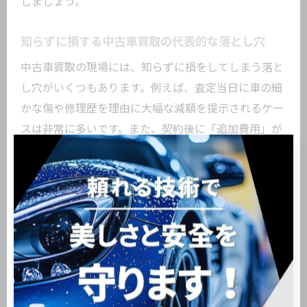
しましょう。
知らずに損する中古車買取の代表的な落とし穴
中古車買取の現場には、知らずに損をしてしまう落と
し穴がいくつもあります。例えば、査定当日に車の細
かな傷や修理歴を理由に大幅な減額を提示されるケー
スは非常に多いです。また、契約後に「追加費用」が
発生し、想定外の出費を強いられることもあります。
こうしたリスクを避けるには、査定前に車の状態を自
分でも把握し、修復歴や事故歴については正直に申告
することが重要です。さらに、契約書に記載されてい
る内容を細かく確認し、特約事項やキャンセル規定も
チェックしましょう。
特に「契約書の内容をよく読まずにサインしてしまっ