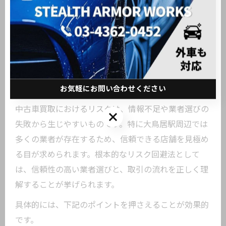
た」「査定額だけで業者を選んでしまった」といった
失敗例が多いため、必ず複数業者の条件を比較し、納
得できるまで説明を受けることが大切です。安心して
売却するための基本的な心構えとして覚えておきまし
ょう。
お気軽にお問い合わせください
中古車買取のリスクとその根本的な回避法
中古車買取におけるリスクは、情報不足や業者選びの
お気軽にお問い合わせください
失敗から生じやすいものです。特に大鳥居駅周辺では
多くの業者が存在するため、信頼できる店舗を見極め
る目が求められます。根本的なリスク回避法として
は、信頼性の高い業者選びと、取引の流れを正しく理
解することが挙げられます。
具体的には、下記のポイントを押さえることが効果的
です。