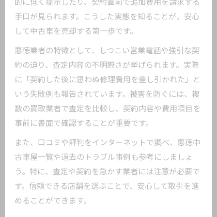
的に低く提示したり、契約直前で追加費用を請求する
と原因
手口が見られます。こうした実態を知ることが、安心
中古車買取で損をしないための情報収集
して中古車を売却する第一歩です。
術
知らずに損する中古車買取の代表的な落
悪徳業者の特徴として、しつこい営業電話や強引な契
とし穴
約の迫り、査定内容の不明瞭さが挙げられます。実際
に「契約した後に思わぬ修理費用を差し引かれた」と
中古車買取のリスクとその根本的な回避
いう失敗例も報告されています。被害を防ぐには、複
法
数の買取業者で査定を比較し、契約内容や費用項目を
安心して売却するための中古車買取の注意点
事前に書面で確認することが重要です。
中古車買取の査定時に必ず確認すべきポ
また、口コミや評判をインターネットで調べ、悪徳中
イント
古車屋一覧や過去のトラブル事例も参考にしましょ
安心取引を実現する中古車買取の手続き
う。特に、査定や契約を急かす業者には注意が必要で
の流れ
す。信頼できる店舗を選ぶことで、安心して取引を進
中古車買取でよくあるトラブルとその対
めることができます。
処策