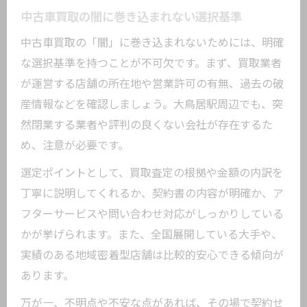
初めてでも安心できる中古車買取の相談
中古車買取の闇に巻き込まれない選択基準
方法
中古車買取の「闇」に巻き込まれないためには、明確
納得できる対応を受ける中古車買取店の
な選択基準を持つことが不可欠です。まず、買取業者
特徴
が運営する店舗の所在地や営業許可の有無、過去の破
トラブル回避なら大鳥居駅で意識したいポイ
産情報などを確認しましょう。大鳥居駅周辺でも、突
ント
然閉業する業者や評判の良くない会社が存在するた
中古車買取でトラブルを防ぐ事前の準備
め、注意が必要です。
とは
選定ポイントとして、買取査定の根拠や金額の内訳を
大鳥居駅で中古車買取する際の注意事項
丁寧に説明してくれるか、契約書の内容が明確か、ア
まとめ
フターサービスや問い合わせ対応がしっかりしている
中古車買取で後悔しないための相談窓口
かが挙げられます。また、全国展開している大手や、
活用術
実績のある地域密着型店舗は比較的安心できる傾向が
トラブル事例から学ぶ中古車買取時の注
あります。
意点
万が一、不明点や不安な点があれば、その場で契約せ