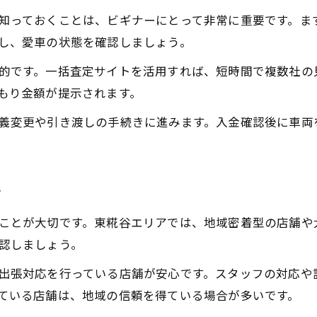
ビギナー向け中古車買取のリスク回避術
知っておくことは、ビギナーにとって非常に重要です。ま
し、愛車の状態を確認しましょう。
初心者が高額査定を狙う中古車買取の極意
中古車買取で高額査定を得るための事前対策
的です。一括査定サイトを活用すれば、短時間で複数社の
もり金額が提示されます。
ビギナーが知っておきたい査定アップの要素
東糀谷で中古車買取を有利に進めるポイント
義変更や引き渡しの手続きに進みます。入金確認後に車両
高額査定を引き出す中古車買取の準備方法
初心者でもできる中古車買取交渉術
方
納得できる中古車買取を東糀谷で実現する秘訣
中古車買取で納得感を得るための比較方法
ことが大切です。東糀谷エリアでは、地域密着型の店舗や
東糀谷で安心して任せられる中古車買取の条件
認しましょう。
納得できる中古車買取のサービス選びの基準
出張対応を行っている店舗が安心です。スタッフの対応や
中古車買取ビギナーが満足する査定の流れ
ている店舗は、地域の信頼を得ている場合が多いです。