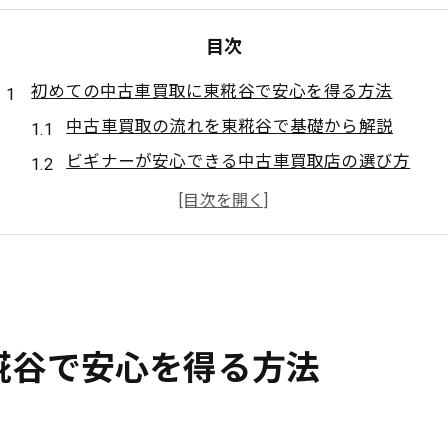
目次
初めての中古車買取に東糀谷で安心を得る方法
中古車買取の流れを東糀谷で基礎から解説
ビギナーが安心できる中古車買取店の選び方
中古車買取を東糀谷で安全に進める準備法
査定前に確認したい中古車買取の重要ポイント
東糀谷で中古車買取を始める時の注意事項
東京都大田区東糀谷の中古車買取で損しないコツ
中古車買取で損を防ぐための比較チェック法
糀谷で安心を得る方法
大田区東糀谷で中古車買取の相場を知る秘訣
損しないために活用したい中古車買取の情報源
中古車買取でトラブルを避ける交渉ポイント