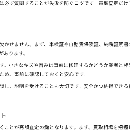
納得のいく中古車買取を叶える交渉ポイント
は必ず質問することが失敗を防ぐコツです。高額査定だけ
信頼重視なら中古車買取業者選びが鍵となる理由
中古車買取で信頼できる業者の見極め方
安心できる中古車買取業者選びのポイント
口コミを活用した中古車買取業者の評価方法
欠かせません。まず、車検証や自賠責保険証、納税証明書
ビギナーが注意したい中古車買取業者の特徴
があります。
信頼性重視で選ぶ中古車買取の比較基準
す。小さなキズや凹みは事前に修理するかどうか業者と相
中古車買取ビギナーが比較で見極めるポイント
ため、事前に確認しておくと安心です。
お気軽にお問い合わせください
お気軽にお問い合わせください
中古車買取の比較で注目すべき査定条件とは
談し、説明を受けることも大切です。安全かつ納得できる
ビギナーが中古車買取で重視したい比較基準
東糀谷で中古車買取業者を比較する際の視点
中古車買取のサービス内容を比較するコツ
ント
納得できる中古車買取の比較方法を伝授
くことが高額査定の鍵となります。まず、買取相場を把握