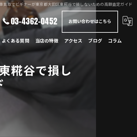
車買取でビギナーが東京都大田区東糀谷で損しないための高額査定ガイド
03-4362-0452
お問い合わせはこちら
よくある質問
当店の特徴
アクセス
ブログ
コラム
メルセデス・ベンツ
東糀谷で損し
BMW
ド
ポルシェ
ランドローバー
レクサス
国産車