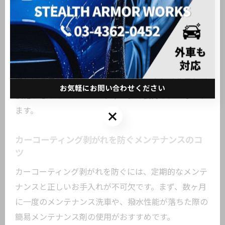
磨剤入りの洗剤やスポンジの使用は、被膜に微細な傷
を付けてしまい、徐々に剥がれやすい状態にしてしま
います。また、洗車後にしっかり水分を拭き取らない
と、水垢やシミが発生しやすくなります。
初心者の方は、柔らかいスポンジや中性洗剤を用いた
優しい洗車を心がけ、定期的なメンテナンス洗車を習
お気軽にお問い合わせください
慣化することがカーコーティングの長持ちにつながり
ます。
お気軽にお問い合わせください
カーコーティング剥がれを防ぐメンテナンスのコ
ツ
カーコーティング剥がれを防ぐには、定期的なメンテ
ナンスと正しいお手入れが不可欠です。まず、数ヶ月
に一度のメンテナンス洗車や、撥水性能が落ちた際の
簡易メンテナンス剤の使用がおすすめです。