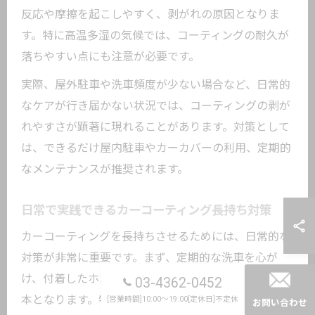
反応や摩擦を起こしやすく、剥がれの原因となりま
す。特に高温多湿の気候では、コーティングの耐久が
落ちやすい点にも注意が必要です。
実際、屋外駐車や洗車頻度が少ない場合など、日常的
なケアが行き届かない状況では、コーティングの剥が
れやすさが顕著に現れることがあります。対策として
は、できるだけ屋内駐車やカーカバーの利用、定期的
なメンテナンスが推奨されます。
日常で実践できるカーコーティング長持ち対策
カーコーティングを長持ちさせるためには、日常的な
対策が非常に重要です。まず、定期的な洗車を心が
け、付着したホコリや汚れを早めに除去することが基
03-4362-0452
本となります。特に中性洗剤を使い、コーティング被
[営業時間]10:00～19:00[定休日]不定休
お問い合わせ