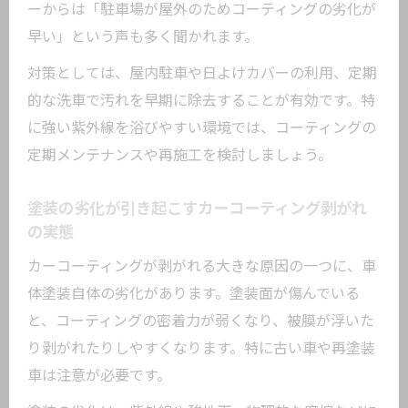
失敗しないカーコーティング再施工のコ
ーからは「駐車場が屋外のためコーティングの劣化が
ツ
早い」という声も多く聞かれます。
カーコーティング剥がれを自分で直す際
対策としては、屋内駐車や日よけカバーの利用、定期
の注意事項
的な洗車で汚れを早期に除去することが有効です。特
補修後の仕上がりを長持ちさせるメンテ
に強い紫外線を浴びやすい環境では、コーティングの
法
定期メンテナンスや再施工を検討しましょう。
剥がれやすい状況と長持ちさせるポイントを
解説
塗装の劣化が引き起こすカーコーティング剥がれ
の実態
カーコーティングが剥がれやすい環境の
特徴
カーコーティングが剥がれる大きな原因の一つに、車
日常で実践できるカーコーティング長持
体塗装自体の劣化があります。塗装面が傷んでいる
ち対策
と、コーティングの密着力が弱くなり、被膜が浮いた
り剥がれたりしやすくなります。特に古い車や再塗装
洗車や保管方法が剥がれに与える影響と
車は注意が必要です。
は