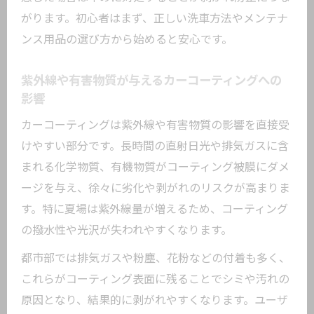
撥水力低下はカーコーティング剥がれの
がります。初心者はまず、正しい洗車方法やメンテナ
初期サイン
ンス用品の選び方から始めると安心です。
ガラスコーティングの表面状態を正しく
観察するコツ
紫外線や有害物質が与えるカーコーティングへの
光沢やツヤ消失が示すカーコーティング
影響
剥がれの兆候
カーコーティングは紫外線や有害物質の影響を直接受
カーコーティング剥がれ画像から学ぶ失
けやすい部分です。長時間の直射日光や排気ガスに含
敗例
まれる化学物質、有機物質がコーティング被膜にダメ
自分でできるカーコーティング剥がれ補修手
ージを与え、徐々に劣化や剥がれのリスクが高まりま
順
す。特に夏場は紫外線量が増えるため、コーティング
カーコーティング剥がれ補修に必要な準
の撥水性や光沢が失われやすくなります。
備と道具
都市部では排気ガスや粉塵、花粉などの付着も多く、
DIYで挑戦するカーコーティング補修の基
これらがコーティング表面に残ることでシミや汚れの
本手順
原因となり、結果的に剥がれやすくなります。ユーザ