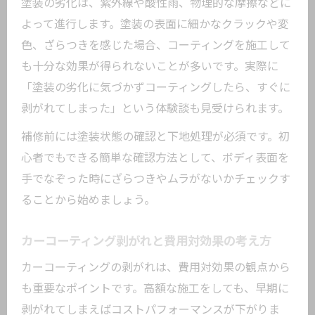
カーコーティングの剥がれを防ぐ保護テ
塗装の劣化は、紫外線や酸性雨、物理的な摩擦などに
クニック
よって進行します。塗装の表面に細かなクラックや変
色、ざらつきを感じた場合、コーティングを施工して
ガラスコーティング劣化を抑える秘訣
も十分な効果が得られないことが多いです。実際に
カーコーティング剥がれを予防する洗車の工
「塗装の劣化に気づかずコーティングしたら、すぐに
夫
剥がれてしまった」という体験談も見受けられます。
カーコーティング剥がれを防ぐ正しい洗
車方法
補修前には塗装状態の確認と下地処理が必須です。初
心者でもできる簡単な確認方法として、ボディ表面を
有害物質の付着を防ぐ洗車のポイント
手でなぞった時にざらつきやムラがないかチェックす
傷やシミを防ぐカーコーティング洗車術
ることから始めましょう。
洗車頻度がカーコーティングに与える影
響
カーコーティング剥がれと費用対効果の考え方
カーコーティング後に使えるおすすめケ
カーコーティングの剥がれは、費用対効果の観点から
ア用品
も重要なポイントです。高額な施工をしても、早期に
剥がれてしまえばコストパフォーマンスが下がりま