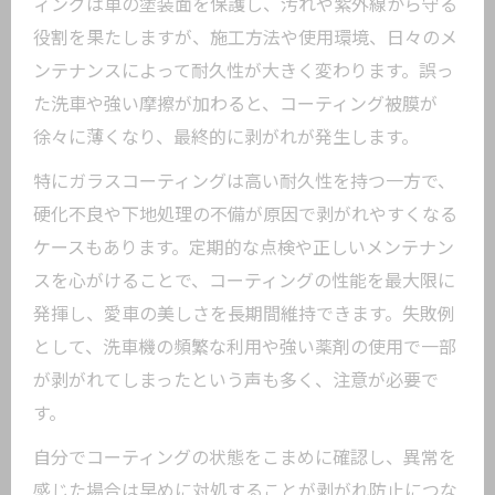
カーコーティング剥がれを招く主な原因
ィングは車の塗装面を保護し、汚れや紫外線から守る
を徹底解説
役割を果たしますが、施工方法や使用環境、日々のメ
ンテナンスによって耐久性が大きく変わります。誤っ
ガラスコーティングの劣化サインと見極
た洗車や強い摩擦が加わると、コーティング被膜が
め方
徐々に薄くなり、最終的に剥がれが発生します。
日常生活で避けるべきカーコーティング
剥がれリスク
特にガラスコーティングは高い耐久性を持つ一方で、
洗車習慣が与えるカーコーティングへの
硬化不良や下地処理の不備が原因で剥がれやすくなる
影響
ケースもあります。定期的な点検や正しいメンテナン
スを心がけることで、コーティングの性能を最大限に
カーコーティング剥がれを防ぐメンテナ
発揮し、愛車の美しさを長期間維持できます。失敗例
ンスのコツ
として、洗車機の頻繁な利用や強い薬剤の使用で一部
ガラスコーティングが劣化するサインを見極
が剥がれてしまったという声も多く、注意が必要で
める方法
す。
カーコーティング劣化の見分け方と代表
自分でコーティングの状態をこまめに確認し、異常を
的な症状
感じた場合は早めに対処することが剥がれ防止につな