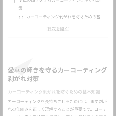
愛車の輝きを守るカーコーティング剥がれ対
策
カーコーティング剥がれを防ぐための基
本知識
紫外線や有害物質が与えるカーコーティ
ングへの影響
塗装の劣化が引き起こすカーコーティン
グ剥がれの実態
カーコーティング剥がれと費用対効果の
愛車の輝きを守るカーコーティング
考え方
剥がれ対策
カーコーティング剥がれ対策の実践的な
ポイント解説
カーコーティング剥がれを防ぐための基本知識
カーコーティングの剥がれ原因と日常の注意
カーコーティングを長持ちさせるためには、まず剥が
点とは
れの仕組みを正しく理解することが重要です。コーテ