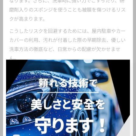
なります。さらに、洗車時に強い力でこすったり、研
磨剤入りのスポンジを使うことも被膜を傷つけるリス
クが高まります。
こうしたリスクを回避するためには、屋内駐車やカー
カバーの利用、汚れが付着した際の早期除去、優しい
洗車方法の徹底など、日常からの配慮が欠かせませ
ん。
洗車習慣が与えるカーコーティングへの影響
洗車習慣はカーコーティングの寿命や美観維持に大き
な影響を与えます。正しい方法での手洗い洗車は、汚
れや有害物質を適切に除去し、コーティング被膜の保
護効果を長持ちさせます。
一方、強い力でのこすり洗いや高圧洗浄機の多用、研