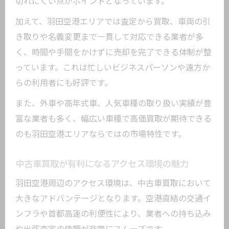
切れにくい点がポイントとなっています。
とは
加えて、羽田空港エリアでは査定から買取、車両の引
交渉時に役立つ中古車買取の豆知識を解
き取りや名義変更まで一貫して対応できる業者が多
説
く、時間や手間をかけずに売却を完了できる体制が整
羽田空港周辺で中古車買取を成功させるポイ
っています。これは忙しいビジネスパーソンや遠方か
ント
らの利用者にも好評です。
中古車買取で成功するための事前リサー
チ法
また、外車や高年式車、人気車種の取り扱い実績が豊
富な業者も多く、幅広い車種で高価買取が期待できる
羽田空港近辺の中古車買取業者を比較す
のも羽田空港エリアならではの市場特性です。
る視点
即決せずに中古車買取の条件を見極める
中古車買取が有利になるアクセス環境の魅力
方法
羽田空港周辺のアクセス環境は、中古車買取において
口コミや評判が中古車買取選びに役立つ
大きなアドバンテージとなります。空港直結の交通イ
理由
ンフラや首都高速の利便性により、業者への持ち込み
愛車の価値を最大化するための実践ポイ