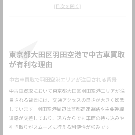
る背景
大田区羽田空港の中古車買取市場の特徴
とは
中古車買取が有利になるアクセス環境の
魅力
羽田空港周辺で中古車買取を選ぶメリッ
東京都大田区羽田空港で中古車買取
ト
が有利な理由
地域特性が中古車買取に与える影響を解
説
中古車買取で羽田空港エリアが注目される背景
中古車買取の査定額を羽田空港エリアで高め
中古車買取において東京都大田区羽田空港エリアが注
るコツ
目される背景には、交通アクセスの良さが大きく影響
中古車買取で高額査定を得る下準備の重
しています。羽田空港周辺は首都高速道路や主要幹線
要性
道路が交差しており、遠方からでも車両の持ち込みや
引き取りがスムーズに行える利便性が強みです。
羽田空港エリアで査定額アップを狙うポ