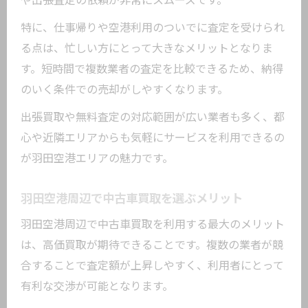
や出張査定の依頼が非常にスムーズです。
ント
特に、仕事帰りや空港利用のついでに査定を受けられ
有利な中古車買取を目指すなら押さえたい準
る点は、忙しい方にとって大きなメリットとなりま
備法
す。短時間で複数業者の査定を比較できるため、納得
中古車買取で必要書類を早めに用意する
のいく条件での売却がしやすくなります。
重要性
出張買取や無料査定の対応範囲が広い業者も多く、都
車検証や整備記録簿が中古車買取で生き
心や近隣エリアからも気軽にサービスを利用できるの
る理由
が羽田空港エリアの魅力です。
愛車の清掃と内装ケアで査定額アップを
狙う
羽田空港周辺で中古車買取を選ぶメリット
中古車買取前の最終チェックポイントを
羽田空港周辺で中古車買取を利用する最大のメリット
解説
は、高価買取が期待できることです。複数の業者が競
メンテナンスの履歴提出が有利になる根
合することで査定額が上昇しやすく、利用者にとって
拠
有利な交渉が可能となります。
高額査定を引き出す羽田空港の中古車買取事