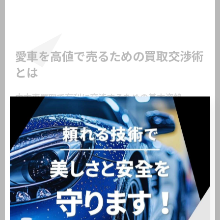
愛車を高値で売るための買取交渉術
とは
中古車買取で有利に交渉するための基本姿勢
中古車買取で有利な条件を引き出すためには、事前準
備と冷静な姿勢が不可欠です。特に東京都大田区羽田
空港エリアのような激戦区では、業者ごとの対応や査
定基準に違いがあるため、落ち着いて比較検討するこ
とが大切です。焦って即決せず、複数の業者の査定を
受けることで、より高額な査定額を引き出せる可能性
が高まります。