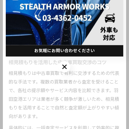
また、愛車の状態やメンテナンス履歴を正確に伝える
ことで、業者側も安心して査定を行うことができま
す。日常点検や洗車などの基本的なケアも、信頼感を
与えるポイントです。過去のユーザーレビューでも
「事前の準備が高額査定につながった」との声が多
く、準備の重要性が裏付けられています。
お気軽にお問い合わせください
相見積もりを活用した中古車買取交渉のコツ
お気軽にお問い合わせください
相見積もりは中古車買取で有利に交渉するための代表
的な手法です。複数の買取業者から査定を受けること
で、各社の提示額やサービス内容を比較できます。羽
田空港エリアは業者が多く競争が激しいため、相見積
もりを活用することで自然と査定額が上がりやすい傾
向があります。
具体的には、一括査定サービスを利用して効率的に複