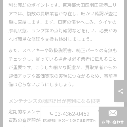
利な売却のポイントです。東京都大田区羽田空港エリ
アでは、複数の買取業者が存在し、細かい確認が査定
額に直結します。まず、車両の傷やへこみ、タイヤの
摩耗状態、ランプ類の点灯確認などを行い、必要があ
れば簡単な修理や交換も検討しましょう。
また、スペアキーや取扱説明書、純正パーツの有無も
チェックし、揃っている場合は必ず業者に伝えること
が重要です。こうした細かな配慮が、買取業者からの
評価アップや高価買取の実現につながるため、事前準
備は怠らないようにしましょう。
メンテナンスの履歴提出が有利になる根拠
定期的なメンテナンス履歴を提出することで、中古車
03-4362-0452
買取の査定額が有利になる理由は明確です。業者側
[営業時間]10:00～19:00[定休日]不定休
お問い合わせ