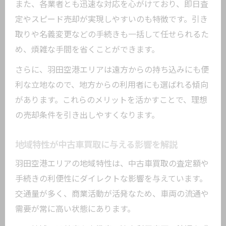
また、各業者とも迅速な対応を心がけており、即日査
情
定やスピード売却が実現しやすいのも特徴です。引き
羽田空港エリアの中古車買取相場を把握
取りや名義変更などの手続きも一括して任せられるた
しよう
め、煩雑な手間を省くことができます。
高額査定が期待できる車種の特徴を紹介
さらに、羽田空港エリアは遠方からの持ち込みにも便
中古車買取業者の選択肢と査定基準の違
利な立地なので、地方からの利用者にも選ばれる傾向
い
があります。これらのメリットを活かすことで、理想
羽田空港周辺の中古車買取市場動向を解
の売却条件を引き出しやすくなります。
説
高額査定につながるプラス評価ポイント
地域特性が中古車買取に与える影響を解説
とは
羽田空港エリアの地域特性は、中古車買取の査定額や
手続きの利便性にダイレクトな影響を与えています。
交通量が多く、商業活動が活発なため、車両の流通や
需要が常に高い状態にあります。