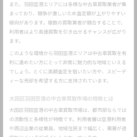
イント
また、羽田空港エリアには多様な中古車買取業者が集
中古車買取時の車内外の清掃と整備の効
まっており、競争が激しいため査定額が上がりやすい
果
傾向があります。複数の買取業者が競合することで、
査定前に確認したい中古車買取の注意点
利用者はより高価買取を引き出せるチャンスが広がり
ます。
メンテナンス記録が中古車買取査定に与
える影響
このような環境から羽田空港エリアは中古車買取を有
愛車を高値で売るための買取交渉術とは
利に進めたい方にとって非常に魅力的な地域といえる
でしょう。とくに高額査定を狙いたい方や、スピーデ
中古車買取で有利に交渉するための基本
ィーな売却を希望する方に支持されています。
姿勢
相見積もりを活用した中古車買取交渉の
大田区羽田空港の中古車買取市場の特徴とは
コツ
大田区羽田空港の中古車買取市場は、都市部ならでは
買取業者の査定基準を理解して交渉を有
の流動性と多様性が特徴です。利用者層は空港利用者
利に
や周辺企業の従業員、地域住民まで幅広く、需要が途
中古車買取で希望額を伝えるタイミング