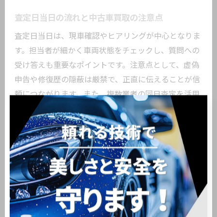
査定日当日の流れと中古車買取の注意点
査定日当日は、現車確認やヒアリングが中心となりま
す。担当者が細かく車両状態をチェックし、質問への
受け答えも重要なポイントです。注意点として、虚偽
申告や修復歴の隠蔽は厳禁で、正直に伝えることが信
頼につながります。また、複数業者の同日査定を活用
すれば、比較検討がしやすくなります。代表的な注意
事項は、・査定内容の確認 ・その場での即決を避け
る ・後日の追加請求の有無を確認 などです。冷静
な対応が高価買取への鍵となります。
中古車買取査定後の交渉ポイントを解説
査定後には、提示された買取価格について交渉する余
地があります。根拠となる市場相場や他社の見積もり