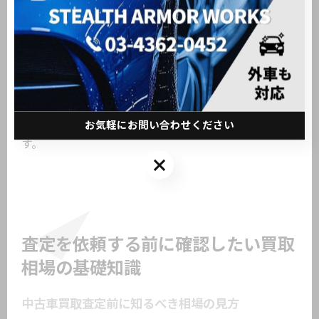
を活用し、具体的なデータを提示することで有利な条
件を引き出せます。交渉時の具体的方法として、・複
数業者の査定結果を比較 ・車両のアピールポイント
を再度強調 ・即決を迫られても冷静に判断 を実践
しましょう。こうした交渉術を身につけることで、大
鳥居駅周辺でも納得のいく中古車買取査定が実現しま
お気軽にお問い合わせください
す。
お気軽にお問い合わせください
査定を依頼する前に確認したい買取
相場の基礎知識
中古車買取査定前に知るべき相場の見方