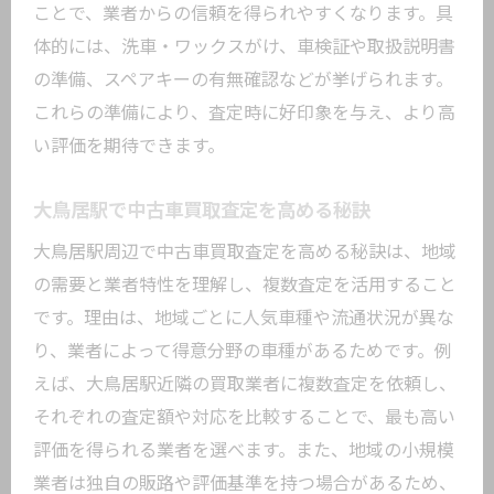
ことで、業者からの信頼を得られやすくなります。具
査定を依頼する前に確認したい買取相場の基
体的には、洗車・ワックスがけ、車検証や取扱説明書
礎知識
の準備、スペアキーの有無確認などが挙げられます。
中古車買取査定前に知るべき相場の見方
これらの準備により、査定時に好印象を与え、より高
中古車査定相場の変動要因と市場動向
い評価を期待できます。
中古車買取で相場情報を活用するコツ
一括査定でわかる中古車買取相場の特徴
大鳥居駅で中古車買取査定を高める秘訣
愛車の中古車査定目安を正しく把握する
大鳥居駅周辺で中古車買取査定を高める秘訣は、地域
方法
の需要と業者特性を理解し、複数査定を活用すること
中古車買取で損しない業者選びのポイントを
です。理由は、地域ごとに人気車種や流通状況が異な
解説
り、業者によって得意分野の車種があるためです。例
中古車買取で損しない業者選択の基準と
えば、大鳥居駅近隣の買取業者に複数査定を依頼し、
は
それぞれの査定額や対応を比較することで、最も高い
評価を得られる業者を選べます。また、地域の小規模
信頼できる中古車買取業者の見分け方
業者は独自の販路や評価基準を持つ場合があるため、
中古車査定で業者比較を徹底する方法