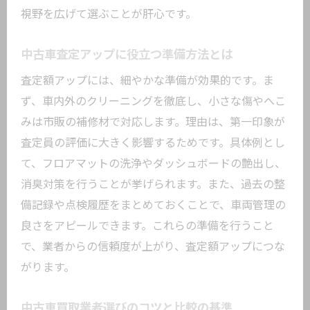
視野を広げて選ぶことが肝心です。
中古車買取の口コミや評判を活用するコ
ツ
中古車査定アップに役立つ準備方法とは
安心して依頼できる中古車買取サービス
査定額アップには、細やかな準備が効果的です。ま
選び
ず、車内外のクリーニングを徹底し、小さな傷やへこ
一括査定サービス利用時のメリットと注意事
みは市販の補修材で対応します。理由は、第一印象が
項
査定員の評価に大きく影響するためです。具体例とし
中古車買取で一括査定サービスを使う利
て、フロアマットの洗浄やダッシュボードの艶出し、
点
消臭対策を行うことが挙げられます。また、過去の整
中古車査定一括見積もり活用時の注意点
備記録や点検履歴をまとめておくことで、車両管理の
一括査定サービスで査定額向上を目指す
良さをアピールできます。これらの準備を行うこと
方法
で、業者からの信頼度が上がり、査定額アップにつな
中古車買取一括査定で電話対応を楽にす
がります。
るコツ
中古車買取業者選びのコツと比較の基準
一括査定利用時に知っておきたいデメリ