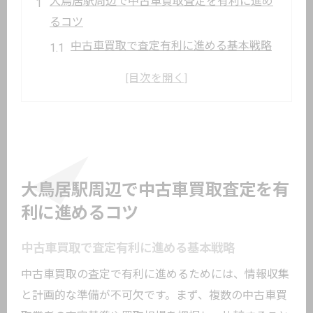
大鳥居駅周辺で中古車買取査定を有利に進め
るコツ
中古車買取で査定有利に進める基本戦略
中古車買取査定前の事前チェックポイン
ト
大鳥居駅で中古車買取査定を高める秘訣
中古車査定アップに役立つ準備方法とは
中古車買取業者選びのコツと比較の基準
中古車買取の査定額を上げるための実践ポイ
大鳥居駅周辺で中古車買取査定を有
ント
利に進めるコツ
中古車買取で査定額アップを目指すポイ
中古車買取で査定有利に進める基本戦略
ント
中古車買取の査定で有利に進めるためには、情報収集
中古車査定で注目される車の状態管理法
と計画的な準備が不可欠です。まず、複数の中古車買
愛車の中古車買取査定を上げる清掃と準