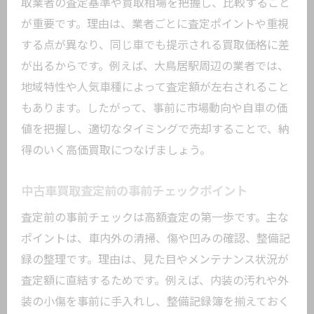
取業者の査定基準や買取相場を把握し、比較すること
備
が重要です。理由は、業者ごとに査定ポイントや重視
中古車買取で事故歴が与える査定への影
する点が異なり、同じ車でも提示される買取価格に差
響
が出るからです。例えば、大鳥居駅周辺の業者では、
中古車買取査定書類の整備で信頼度アッ
地域特性や人気車種によって査定額が左右されること
プ
もあります。したがって、事前に市場動向や自車の価
高額査定を目指すなら知っておきたい中古車
値を把握し、適切なタイミングで売却することで、納
買取の流れ
得のいく高価買取につなげましょう。
中古車買取の流れと査定の重要なポイン
ト
中古車買取査定前の事前チェックポイント
中古車査定の事前準備で高額買取を狙う
査定前の事前チェックは高額査定の第一歩です。主な
方法
ポイントは、車内外の清掃、傷や凹みの確認、整備記
中古車買取で必要な手続きとその進め方
録の整理です。理由は、見た目やメンテナンス状況が
査定日当日の流れと中古車買取の注意点
査定額に直結するためです。例えば、内装の汚れや外
装の小傷を事前に手入れし、整備記録簿を揃えておく
中古車買取査定後の交渉ポイントを解説