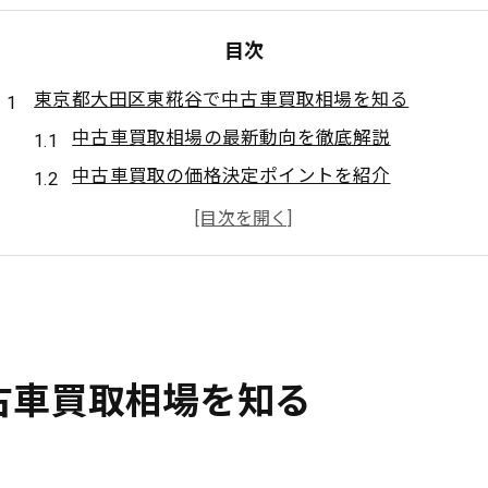
目次
東京都大田区東糀谷で中古車買取相場を知る
中古車買取相場の最新動向を徹底解説
中古車買取の価格決定ポイントを紹介
車買取サービス利用で相場を把握する方法
中古車買取査定の流れと注意点を解説
中古車買取価格に影響する要素まとめ
愛車の高価売却なら中古車買取のコツを解説
中古車買取で高価売却を実現するコツ
古車買取相場を知る
愛車査定前に準備するべきポイントとは
中古車買取で査定額アップを目指す方法
口コミ活用で中古車買取業者を見極める