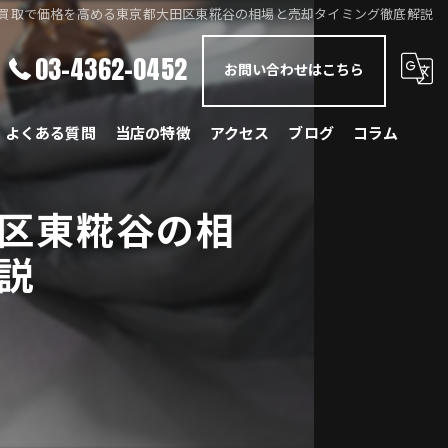
買取で価格を高める東京都大田区東糀谷の相場と売却タイミング徹底解説
03-4362-0452
お問い合わせはこちら
よくある質問
当店の特徴
アクセス
ブログ
コラム
メルセデス・ベンツ
区東糀谷の相
BMW
説
ポルシェ
ランドローバー
レクサス
国産車