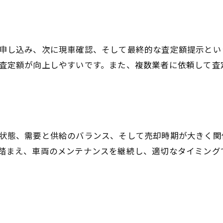
中古車買取相場の季節変動を理解しよう
中古車売却を成功させるための実践ポイント
中古車買取成功のための準備と心構え
申し込み、次に現車確認、そして最終的な査定額提示とい
複数業者で中古車買取査定を比較する効用
査定額が向上しやすいです。また、複数業者に依頼して査
オンライン査定と店舗査定の違いを理解
中古車買取に必要な書類や手続きを解説
口コミや評判で業者選びを失敗しない方法
中古車買取を選ぶ際の注意点と比較ポイント
お気軽にお問い合わせください
お気軽にお問い合わせください
状態、需要と供給のバランス、そして売却時期が大きく関
中古車買取業者選びで重視すべき基準
踏まえ、車両のメンテナンスを継続し、適切なタイミング
車買取サービスの特徴と違いを理解
一括査定と個別査定のメリット比較
査定額以外に確認したい中古車買取条件
中古車買取業者の口コミ調査のコツ