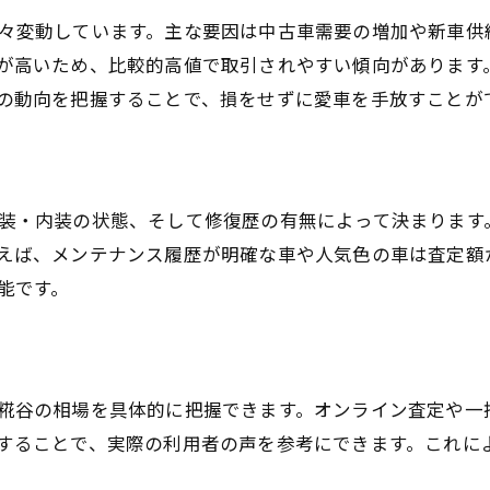
中古車買取のコツを押さえた交渉術とは
々変動しています。主な要因は中古車需要の増加や新車供
が高いため、比較的高値で取引されやすい傾向があります
中古車買取価格が変わる要因を徹底分析
の動向を把握することで、損をせずに愛車を手放すことが
中古車買取価格に影響する走行距離の目安
車種や年式が中古車買取価格に与える影響
中古車買取業者の利益率の仕組みを理解
装・内装の状態、そして修復歴の有無によって決まります
事故車でも中古車買取価格は変動する？
えば、メンテナンス履歴が明確な車や人気色の車は査定額
中古車買取の査定基準と価格差の理由
能です。
東糀谷で査定額を上げるタイミングの見極め方
中古車買取で高額査定が狙える時期とは
買取価格が安い時期を避けるための対策
糀谷の相場を具体的に把握できます。オンライン査定や一
車検や自動車税が査定額に及ぼす影響
することで、実際の利用者の声を参考にできます。これに
一括査定サービス活用で最適な売却時期