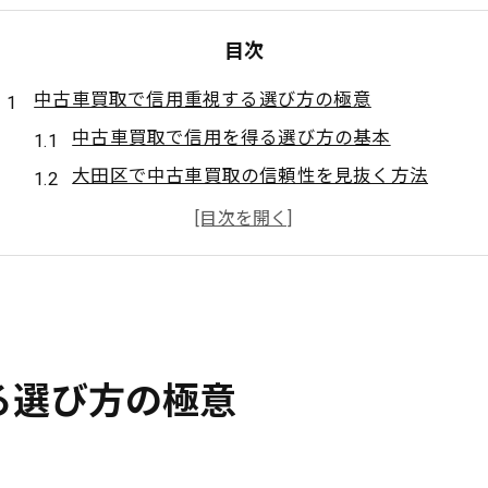
目次
中古車買取で信用重視する選び方の極意
中古車買取で信用を得る選び方の基本
大田区で中古車買取の信頼性を見抜く方法
中古車買取業者選びで重視すべきポイント
安心できる中古車買取の基準を知ろう
中古車買取で失敗しないための注意点
中古車買取の信頼性を高める比較のコツ
信頼できる中古車買取業者を見極める視点
る選び方の極意
中古車買取業者の信頼度チェック法とは
口コミや評判から中古車買取の信頼性を判断
中古車買取で大切なスタッフ対応の見極め方