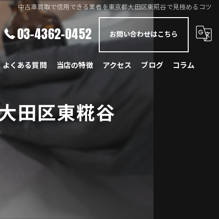
中古車買取で信用できる業者を東京都大田区東糀谷で見極めるコツ
03-4362-0452
お問い合わせはこちら
よくある質問
当店の特徴
アクセス
ブログ
コラム
メルセデス・ベンツ
大田区東糀谷
BMW
ポルシェ
ランドローバー
レクサス
国産車