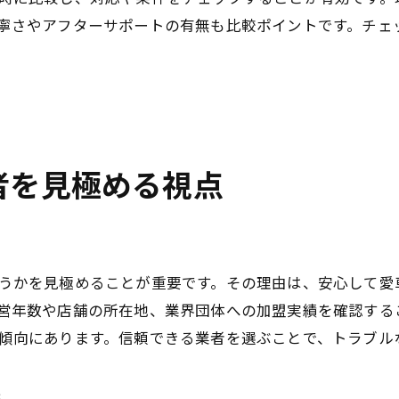
中古車買取査定時に信用を守る大切な行動
寧さやアフターサポートの有無も比較ポイントです。チェ
売却までに確認すべき中古車買取の流れ
中古車買取でトラブルを防ぐための工夫
中古車買取契約後の対応で信頼性アップ
安心して中古車買取を終えるための心得
中古車買取後のアフターケアにも注目しよう
者を見極める視点
中古車買取を成功させる信頼性の見抜き方
中古車買取で信頼を見抜くための質問集
中古車買取業者の説明を正しく理解しよう
うかを見極めることが重要です。その理由は、安心して愛
口コミから中古車買取の信頼度を測る方法
営年数や店舗の所在地、業界団体への加盟実績を確認する
中古車買取の事例で信頼性をチェック
傾向にあります。信頼できる業者を選ぶことで、トラブル
中古車買取の業者対応を比較する視点
安心できる中古車買取のサインを見逃さない