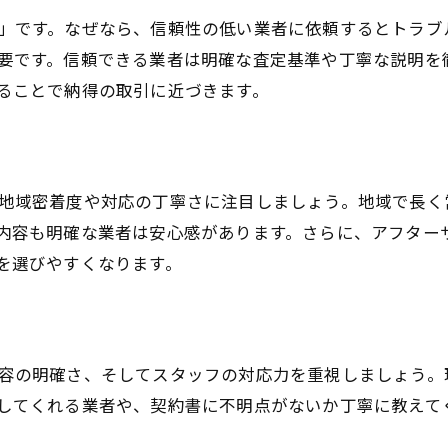
中古車買取の実績を見て信頼できるか判断
」です。なぜなら、信頼性の低い業者に依頼するとトラブ
要です。信頼できる業者は明確な査定基準や丁寧な説明を
安心して依頼できる中古車買取業者の特徴
ることで納得の取引に近づきます。
中古車買取で避けたい業者の見抜き方
安心して中古車を売るための基礎知識
中古車買取を安心して進めるための知識
地域密着度や対応の丁寧さに注目しましょう。地域で長く
大田区の中古車買取で知っておきたい流れ
内容も明確な業者は安心感があります。さらに、アフター
中古車買取の査定基準とポイントを理解
を選びやすくなります。
中古車買取契約時に注意すべき点とは
事故車買取や一括査定の基本を知る重要性
中古車買取のトラブル回避法と注意点
容の明確さ、そしてスタッフの対応力を重視しましょう。
納得できる中古車買取の判断ポイント集
してくれる業者や、契約書に不明点がないか丁寧に教えて
中古車買取で納得するための判断基準