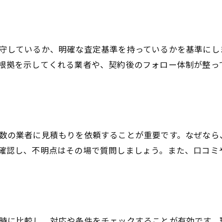
中古車査定額の妥当性を見極めるコツ
中古車買取業者の説明内容に注目しよう
中古車買取手続きの透明性をチェック
守しているか、明確な査定基準を持っているかを基準にし
事故車買取のポイントを理解し納得の取引へ
根拠を示してくれる業者や、契約後のフォロー体制が整っ
中古車買取の契約内容を細かく確認する方法
一括査定のメリットと注意点を徹底解説
中古車買取で一括査定を利用する利点とは
一括査定利用時の注意点とその理由
お気軽にお問い合わせください
お気軽にお問い合わせください
数の業者に見積もりを依頼することが重要です。なぜなら
中古車買取で比較すべき一括査定サービス
確認し、不明点はその場で質問しましょう。また、口コミ
一括査定でよくあるトラブルと対策法
中古車買取の一括査定を賢く活用する方法
一括査定後の中古車買取業者との交渉術
査定から売却まで信用を守るコツとは
時に比較し、対応や条件をチェックすることが有効です。