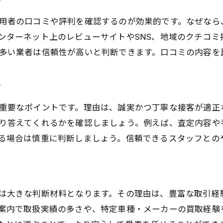
断
満足度が高まる中古車買取の進め方ガイド
用者の口コミや評判を確認するのが効果的です。なぜなら
中古車買取で満足度を上げる進め方のコツ
ンターネット上のレビューサイトやSNS、地域のクチコミ
大田区で中古車買取の満足体験を得る方法
多い業者は信頼性が高いと判断できます。口コミの内容を
中古車買取で納得価格を引き出すコツ
中古車買取契約前後で意識すべきポイント
方
中古車買取のアフターサービスも重視しよう
重要なポイントです。理由は、誠実かつ丁寧な接客が適正
安心して中古車買取を終えるためのまとめ
り答えてくれるかを確認しましょう。例えば、査定内容や
る場合は慎重に判断しましょう。信頼できるスタッフとの
は大きな判断材料となります。その理由は、豊富な取引経
案内で取扱実績の多さや、特定車種・メーカーの買取経験