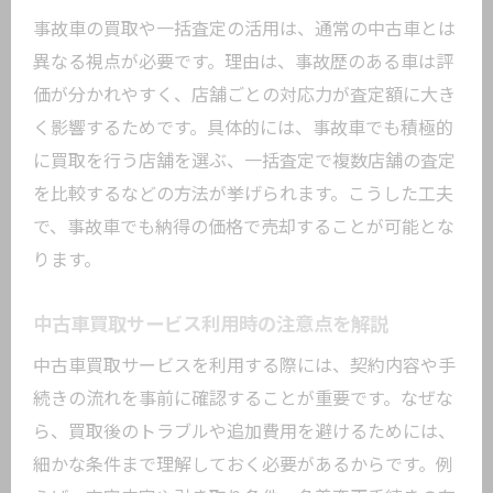
中古車査定から売却までの流れと注意点
事故車の買取や一括査定の活用は、通常の中古車とは
車買取サービス利用時に満足度が高い理
異なる視点が必要です。理由は、事故歴のある車は評
由
価が分かれやすく、店舗ごとの対応力が査定額に大き
中古車買取でトラブルを防ぐためのポイ
く影響するためです。具体的には、事故車でも積極的
ント
に買取を行う店舗を選ぶ、一括査定で複数店舗の査定
大田区で選ばれる中古車買取店舗の特徴
を比較するなどの方法が挙げられます。こうした工夫
手続き簡単な中古車買取業者の見極め方
で、事故車でも納得の価格で売却することが可能とな
ります。
査定価格が上がるタイミングと売却のポイン
ト
中古車買取サービス利用時の注意点を解説
中古車買取で査定が上がる時期はいつか
中古車買取サービスを利用する際には、契約内容や手
クルマの買取時期と高価査定の関係を解
続きの流れを事前に確認することが重要です。なぜな
説
ら、買取後のトラブルや追加費用を避けるためには、
中古車の買取価格が高騰する理由とは
細かな条件まで理解しておく必要があるからです。例
車買取大田区で売却タイミングを見極め