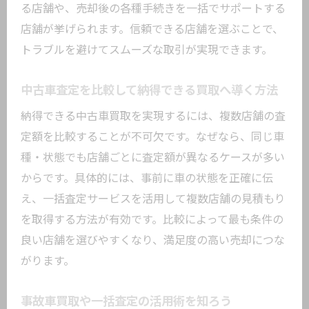
方
る店舗や、売却後の各種手続きを一括でサポートする
中古車買取で事故車も納得価格を狙うコ
店舗が挙げられます。信頼できる店舗を選ぶことで、
ツ
トラブルを避けてスムーズな取引が実現できます。
車買取大田区で事故車査定を有利にする
中古車査定を比較して納得できる買取へ導く方法
方法
事故車買取の流れと必要な手続きの詳細
納得できる中古車買取を実現するには、複数店舗の査
定額を比較することが不可欠です。なぜなら、同じ車
中古車買取サービスで事故車にも安心の
種・状態でも店舗ごとに査定額が異なるケースが多い
理由
からです。具体的には、事前に車の状態を正確に伝
大田区の事故車買取実例から学ぶ選択基
え、一括査定サービスを活用して複数店舗の見積もり
準
を取得する方法が有効です。比較によって最も条件の
中古車買取で満足度が高い手続きを叶える方
良い店舗を選びやすくなり、満足度の高い売却につな
法
がります。
中古車買取の手続きをスムーズに進める
工夫
事故車買取や一括査定の活用術を知ろう