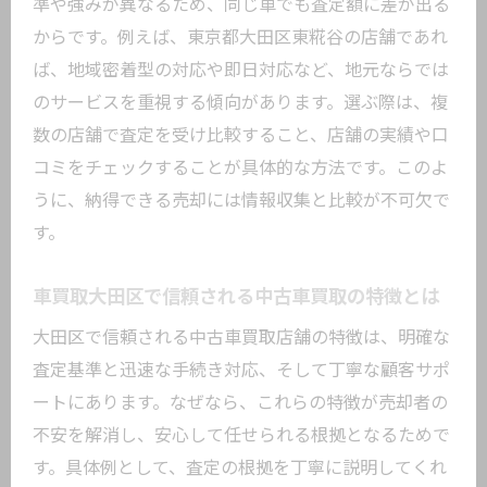
う
準や強みが異なるため、同じ車でも査定額に差が出る
からです。例えば、東京都大田区東糀谷の店舗であれ
中古車買取の基本的な流れとポイント解
ば、地域密着型の対応や即日対応など、地元ならでは
説
のサービスを重視する傾向があります。選ぶ際は、複
買取相場を把握して高価査定を目指すコ
数の店舗で査定を受け比較すること、店舗の実績や口
ツ
コミをチェックすることが具体的な方法です。このよ
中古車買取で必要な書類や手続きの注意
うに、納得できる売却には情報収集と比較が不可欠で
点
す。
車買取サービスの使い方で差がつく理由
中古車査定時に押さえたい高評価の条件
車買取大田区で信頼される中古車買取の特徴とは
一括査定を活用した中古車買取の流れを
大田区で信頼される中古車買取店舗の特徴は、明確な
比較
査定基準と迅速な手続き対応、そして丁寧な顧客サポ
事故車の買取も安心できる中古車買取の選び
ートにあります。なぜなら、これらの特徴が売却者の
方
不安を解消し、安心して任せられる根拠となるためで
事故車買取に強い中古車買取業者の選び
す。具体例として、査定の根拠を丁寧に説明してくれ