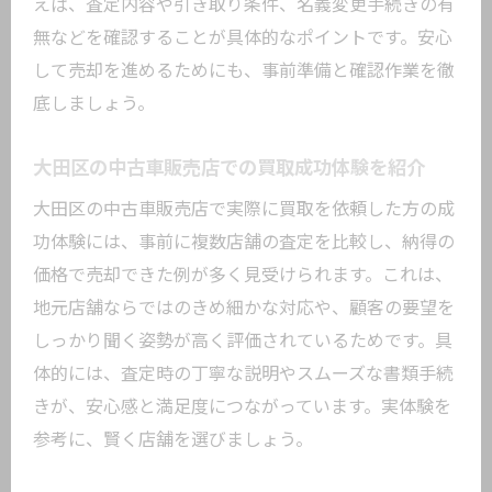
えば、査定内容や引き取り条件、名義変更手続きの有
る方法
無などを確認することが具体的なポイントです。安心
中古車査定のタイミングで得するポイン
して売却を進めるためにも、事前準備と確認作業を徹
ト
底しましょう。
買取相場を活用した中古車売却のコツ
信頼できる中古車買取業者を見極める秘訣
大田区の中古車販売店での買取成功体験を紹介
中古車買取業者選びで信頼度を見極める
大田区の中古車販売店で実際に買取を依頼した方の成
方法
功体験には、事前に複数店舗の査定を比較し、納得の
口コミを活用した中古車買取業者の選定
価格で売却できた例が多く見受けられます。これは、
術
地元店舗ならではのきめ細かな対応や、顧客の要望を
しっかり聞く姿勢が高く評価されているためです。具
車買取サービスの信頼性を判断するポイ
体的には、査定時の丁寧な説明やスムーズな書類手続
ント
きが、安心感と満足度につながっています。実体験を
中古車買取で避けたい業者の特徴と見抜
参考に、賢く店舗を選びましょう。
き方
評判の高い中古車買取業者の探し方を紹