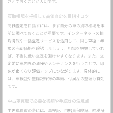
さえておくことが大切です。
知識
中古車買取を成功に導く事前準備のポイ
買取相場を把握して高価査定を目指すコツ
ント
高価査定を目指すには、まず自分の車の買取相場を事
車買取大田区で押さえるべき情報と注意
前に調べておくことが重要です。インターネットの相
点
場情報や一括査定サービスを活用して、同じ車種・年
中古車査定のコツと買取価格アップの秘
式の売却価格を確認しましょう。相場を把握していれ
訣
ば、不当に低い査定を避けやすくなります。また、査
定前に車内外の清掃やメンテナンスを行うことで、印
中古車買取サービスの活用術を徹底解説
象が良くなり評価アップにつながります。具体的に
大田区で失敗しない中古車買取の基礎知
は、車検証や整備記録簿の準備、付属品の整理も有効
識
です。
納得できる中古車売却に必要な比較ポイ
ント
中古車買取で必要な書類や手続きの注意点
中古車買取の際には、車検証、自賠責保険証、納税証