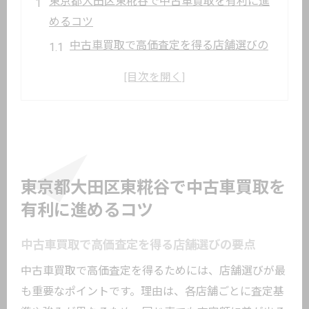
東京都大田区東糀谷で中古車買取を有利に進
めるコツ
中古車買取で高価査定を得る店舗選びの
要点
車買取大田区で信頼される中古車買取の
特徴とは
中古車査定を比較して納得できる買取へ
導く方法
事故車買取や一括査定の活用術を知ろう
東京都大田区東糀谷で中古車買取を
中古車買取サービス利用時の注意点を解
有利に進めるコツ
説
中古車買取で高価査定を得る店舗選びの要点
大田区の中古車販売店での買取成功体験
を紹介
中古車買取で高価査定を得るためには、店舗選びが最
高価査定を狙うなら中古車買取の流れを知ろ
も重要なポイントです。理由は、各店舗ごとに査定基