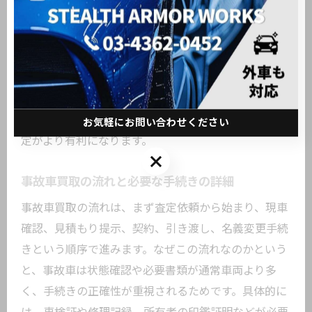
た店舗は、事故車でも再販ルートを確保しやすく、積
極的な査定が期待できるためです。例えば、事前に車
内外を清掃し、必要書類を揃えておくことで、査定時
の印象が良くなります。さらに、事故箇所の写真や修
理明細を提示すると、査定士の信頼度もアップしま
す。こうした具体的な準備を行えば、地元での買取査
お気軽にお問い合わせください
定がより有利になります。
お気軽にお問い合わせください
事故車買取の流れと必要な手続きの詳細
事故車買取の流れは、まず査定依頼から始まり、現車
確認、見積もり提示、契約、引き渡し、名義変更手続
きという順序で進みます。なぜこの流れなのかという
と、事故車は状態確認や必要書類が通常車両より多
く、手続きの正確性が重視されるためです。具体的に