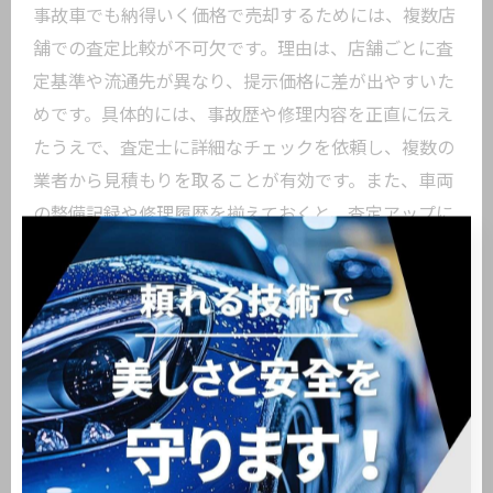
事故車でも納得いく価格で売却するためには、複数店
舗での査定比較が不可欠です。理由は、店舗ごとに査
定基準や流通先が異なり、提示価格に差が出やすいた
めです。具体的には、事故歴や修理内容を正直に伝え
たうえで、査定士に詳細なチェックを依頼し、複数の
業者から見積もりを取ることが有効です。また、車両
の整備記録や修理履歴を揃えておくと、査定アップに
つながる場合もあります。こうした下準備を徹底する
ことで、東京都大田区東糀谷の中古車買取でも事故車
の価値を最大限引き出せます。
車買取大田区で事故車査定を有利にする方法
東京都大田区東糀谷で事故車の査定を有利に進めるに
は、地元密着型の業者を活用し、交渉力を高めること
がポイントです。理由は、地域事情や流通網に精通し