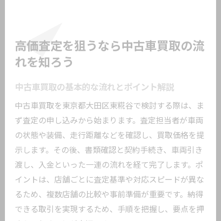
介
大田区で安心して任せられる中古車買取
業者
高価査定を狙うなら中古車買取の流
手間なく売れる中古車買取の最新動向を解説
れを知ろう
中古車買取の最新サービスと特徴を紹介
中古車買取の基本的な流れとポイント解説
オンライン中古車査定で手軽に売却が可
中古車買取を東京都大田区東糀谷で検討する際は、ま
能
ず査定の申し込みから始まります。査定担当者が車両
車買取サービスの進化とそのメリットと
の状態や装備、走行距離などを確認し、買取価格を提
は
示します。その後、書類確認と契約手続き、車両引き
中古車買取市場で注目される新しい動き
渡し、入金といった一連の流れを経て完了します。ポ
手間のかからない中古車買取の選び方
イントは、店舗ごとに査定基準や対応スピードが異な
大田区の中古車買取で流行している手続
るため、複数店舗の比較や事前準備が重要です。納得
き
できる取引を実現するため、手順を把握し、要点を押
大田区で中古車買取を成功させるための必須