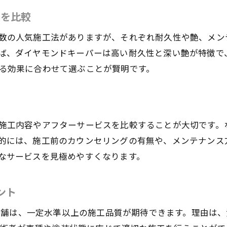
長期間輝きを保つための技術的ポイント
いを比較
カーコーティングの効果を長持ちさせる秘訣
数の人気施工法がありますが、それぞれ耐久性や艶、メン
KeePer施工後の輝き維持テクニックを伝授
ば、ダイヤモンドキーパーは高い耐久性と深い艶が特徴で
ダイヤモンドキーパーで得る長期間の美観保持
る効果に合わせて選ぶことが賢明です。
大田区の専門家が語る持続性アップのポイント
コーティングの定期メンテナンスが重要な理由
愛車を長く美しく保つための技術選びとは
施工内容やアフターサービスを比較することが大切です。
的には、施工前のカウンセリングの有無や、メンテナンス
なサービスを見極めやすくなります。
ント
る店舗は、一定水準以上の施工品質が期待できます。理由は