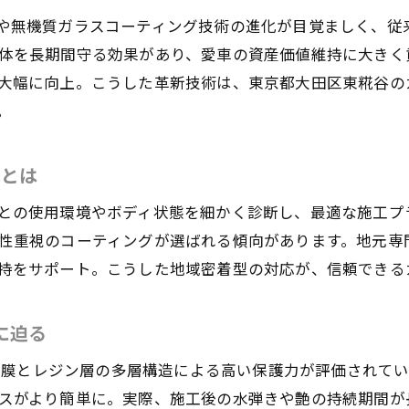
KeePer技術者資格の重要性と選び方のポイント
や無機質ガラスコーティング技術の進化が目覚ましく、従
体を長期間守る効果があり、愛車の資産価値維持に大きく
失敗しないカーコーティング店選びの基準
大幅に向上。こうした革新技術は、東京都大田区東糀谷の
納得できるカーコーティング選択のためのヒント
。
愛車の美しさを保つ最新コーティング事情
カーコーティングで実現する光沢と防汚性の両立
色とは
新時代のコーティング技術がもたらすメリット
との使用環境やボディ状態を細かく診断し、最適な施工プ
KeePerや大田区の専門店が採用する新技術
性重視のコーティングが選ばれる傾向があります。地元専
ダイヤモンドキーパー施工後の美観長持ちの理由
持をサポート。こうした地域密着型の対応が、信頼できる
カーコーティングで変わる日常メンテナンスの手間
コーティングで守る愛車の資産価値と長持ち
に迫る
耐久性に優れたカーコーティングの秘密とは
ス被膜とレジン層の多層構造による高い保護力が評価されて
カーコーティングの耐久力を左右する要素とは
スがより簡単に。実際、施工後の水弾きや艶の持続期間が