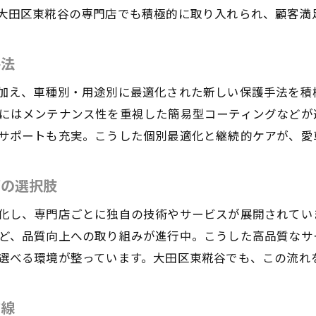
ダイヤモンドキーパーなど長持ち技術の特徴
大田区東糀谷の専門店でも積極的に取り入れられ、顧客満
専門店がすすめる高耐久コーティングの選択基準
KeePer施工技術で耐久性が高まる理由を解説
手法
大田区で選ぶべき耐久性重視のコーティング
加え、車種別・用途別に最適化された新しい保護手法を積極
カーコーティングの保証とアフターケアの重要性
にはメンテナンス性を重視した簡易型コーティングなどが
東京都大田区東糀谷で注目のコーティング技術
サポートも充実。こうした個別最適化と継続的ケアが、愛
地域で進化するカーコーティング技術の実力
KeePerや専門店が提供する最新コーティング動向
グの選択肢
お気軽にお問い合わせください
お気軽にお問い合わせください
ダイヤモンドキーパーなど注目の施工例を紹介
し、専門店ごとに独自の技術やサービスが展開されています
大田区で選ばれるコーティング技術の理由
ど、品質向上への取り組みが進行中。こうした高品質なサ
カーコーティング専門店が誇る技術とサービス
選べる環境が整っています。大田区東糀谷でも、この流れ
東京都内で広がる高評価コーティングの選び方
施工後のメンテナンス方法とその重要性
前線