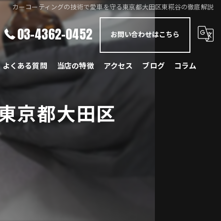
カーコーティングの技術で愛車を守る東京都大田区東糀谷の徹底解説
03-4362-0452
お問い合わせはこちら
よくある質問
当店の特徴
アクセス
ブログ
コラム
メルセデス・ベンツ
東京都大田区
BMW
ポルシェ
ランドローバー
レクサス
国産車