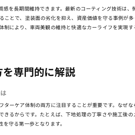
カーコーティング後のお手入れポイントを解説
質感を長期間維持できます。最新のコーティング技術は、
KeePer施工後の正しいメンテナンス法とは
ることで、塗装面の劣化を抑え、資産価値を守る事例が多
ダイヤモンドキーパーの美しさを長持ちさせる秘訣
体制により、車両美観の維持と快適なカーライフを実現す
大田区の専門店が推奨するメンテナンス方法
コーティング効果を最大限引き出す日常ケア
カーコーティング持続のための注意点と実践例
コーティングを通じた愛車保護の新常識
方を専門的に解説
カーコーティングで愛車を守る最新常識
KeePerなど選ばれるコーティングの理由
とは
ダイヤモンドキーパーの保護性能と評価を検証
フターケア体制の両方に注目することが重要です。なぜな
大田区で見直されるコーティングの重要性
できるからです。たとえば、下地処理の丁寧さや施工後の
車の資産価値を高めるコーティングの役割
性を守る第一歩となります。
専門店がすすめる新しい愛車保護の方法