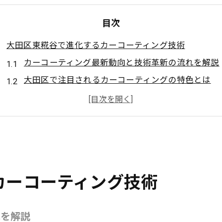
目次
大田区東糀谷で進化するカーコーティング技術
カーコーティング最新動向と技術革新の流れを解説
大田区で注目されるカーコーティングの特色とは
KeePerやダイヤモンドキーパー技術の進化に迫る
コーティング専門店が提案する新しい保護手法
東京都全域で広がる高品質カーコーティングの選択
カーコーティングで実現する車両美観の最前線
カーコーティングの選び方を専門的に解説
カーコーティング技術
カーコーティング専門店の見極めポイントとは
ダイヤモンドキーパーなど人気施工法の違いを比較
れを解説
大田区のコーティングサービス比較のコツ