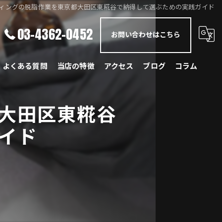
ィングの脱脂作業を東京都大田区東糀谷で納得して選ぶための実践ガイド
03-4362-0452
お問い合わせはこちら
よくある質問
当店の特徴
アクセス
ブログ
コラム
メルセデス・ベンツ
大田区東糀谷
BMW
イド
ポルシェ
ランドローバー
レクサス
国産車