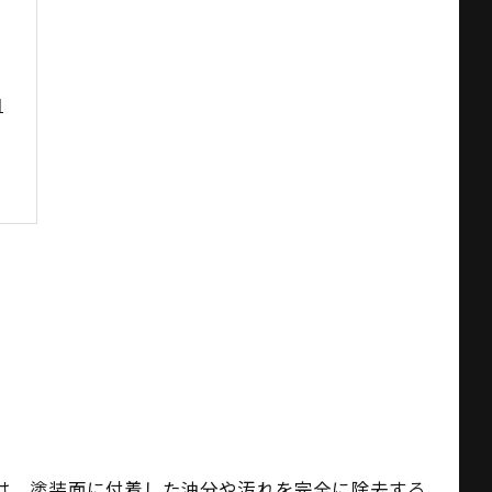
由
響
は、塗装面に付着した油分や汚れを完全に除去する