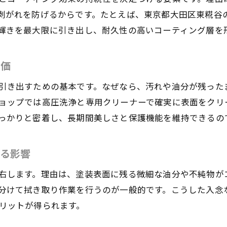
剥がれを防げるからです。たとえば、東京都大田区東糀谷
東京都内で人気の脱脂作業の選び方と注意点
輝きを最大限に引き出し、耐久性の高いコーティング層を
地域密着型の店舗で得られる脱脂のメリット
カーコーティング前の脱脂で仕上がりが変わる理由
真価
脱脂工程がカーコーティングの密着力を強化
引き出すための基本です。なぜなら、汚れや油分が残った
徹底洗車と脱脂で美しい仕上がりを実現
ョップでは高圧洗浄と専用クリーナーで確実に表面をクリ
カーコーティングの定着に脱脂は不可欠
っかりと密着し、長期間美しさと保護機能を維持できるの
キーパーコーティングと脱脂の大切な関係
脱脂不足がカーコーティングに及ぼす影響
える影響
サンテックコーティングで重視される下地処理
右します。理由は、塗装表面に残る微細な油分や不純物が
愛車を守るための脱脂とカーコーティングの知識
分けて拭き取り作業を行うのが一般的です。こうした入念
脱脂作業で愛車の塗装を長持ちさせるコツ
リットが得られます。
カーコーティング前後の正しい脱脂ケア方法