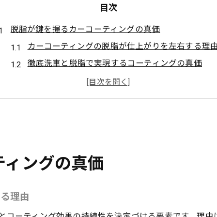
目次
脱脂が鍵を握るカーコーティングの真価
カーコーティングの脱脂が仕上がりを左右する理
徹底洗車と脱脂で実現するコーティングの真価
脱脂工程がカーコーティングの耐久性に与える影
東京都で選ばれるカーコーティングの下地処理
サンテックコーティングと脱脂の比較ポイント
プロショップが重視する脱脂作業の重要性
東京都大田区東糀谷で選ぶ脱脂作業の重要性
ティングの真価
大田区東糀谷で信頼される脱脂作業の特徴とは
カーコーティング専門店の脱脂技術を見極める
する理由
プロショップの脱脂作業が持つ安心感と効果
丁寧な脱脂がカーコーティング品質を左右する
とコーティング効果の持続性を決定づける要素です。理由