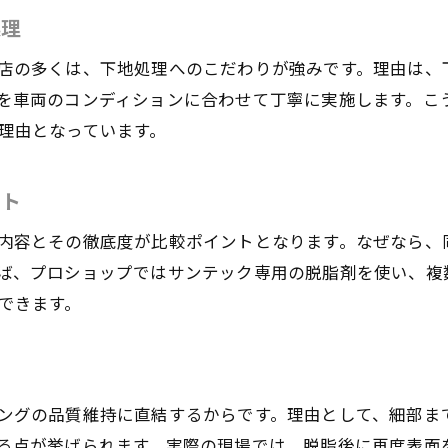
東京都で選ぶ脱脂のプロはここが違う
処理
脱脂がもたらすコーティングの防汚効果
店の多くは、下地処理へのこだわりが強みです。理由は、
プロショップの脱脂作業で得られる安心感
を車両のコンディションに合わせて丁寧に実施します。こ
費用対効果を高める脱脂とコーティングの知識
理由となっています。
脱脂作業にこだわるなら東京都大田区東糀谷が注目
大田区東糀谷の脱脂作業が支持される理由
ント
脱脂とカーコーティングで美観を維持する秘訣
内容とその徹底度が比較ポイントとなります。なぜなら、
地域密着の店舗で体感する脱脂の実力
お気軽にお問い合わせください
お気軽にお問い合わせください
ば、プロショップではサンテック専用の脱脂剤を使い、複
東京都内で選ばれる脱脂技術とコーティング
できます。
サンテック東京の脱脂作業に学ぶポイント
カーコーティングの脱脂で満足度を高める方法
カーコーティング効果を最大化する脱脂のポイント
ングの品質維持に直結するからです。理由として、細部ま
脱脂の丁寧さがカーコーティング効果を左右
る点が挙げられます。実際の現場では、脱脂後に再度表面