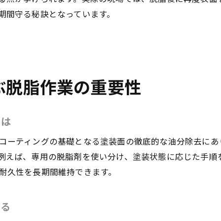
プロが実践するカーコーティング前脱脂の流れ
期間守る秘訣となっています。
徹底洗車と脱脂でコーティングが長持ちする理由
サンテックコーティングが重視する下地処理
脱脂後のケアでカーコーティングの美しさ維持
費用対効果を考えるなら脱脂作業が大切
ぶ脱脂作業の重要性
東京都大田区東糀谷で納得の脱脂作業を実現するには
信頼できる店舗選びで脱脂効果を実感
とは
カーコーティングの仕上がりを左右する脱脂法
コーティングの基礎となる塗装面の徹底的な油分除去にあ
プロショップの脱脂作業で愛車を守る秘訣
例えば、専用の脱脂剤を使い分け、塗装状態に応じた手順
納得のいく脱脂作業の見極めポイント
耐久性を長期間維持できます。
ネット予約で効率よく脱脂とコーティングを依頼
地元で選ばれる脱脂サービスの魅力
める
カーコーティングの脱脂工程で差がつく長持ちの秘訣