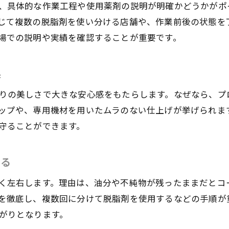
、具体的な作業工程や使用薬剤の説明が明確かどうかがポ
脱脂工程の質がカーコーティングの寿命を決定
じて複数の脱脂剤を使い分ける店舗や、作業前後の状態を
実例から学ぶ脱脂で変わる仕上がりの違い
場での説明や実績を確認することが重要です。
プロの技術で差が出るカーコーティングの脱脂
定期的な脱脂でコーティングの効果を維持
果
東京都内で支持される脱脂作業の工夫
りの美しさで大きな安心感をもたらします。なぜなら、プ
愛車の価値を高める脱脂とコーティングの連携
ップや、専用機材を用いたムラのない仕上げが挙げられま
守ることができます。
する
く左右します。理由は、油分や不純物が残ったままだとコ
を徹底し、複数回に分けて脱脂剤を使用するなどの手順が
がりとなります。