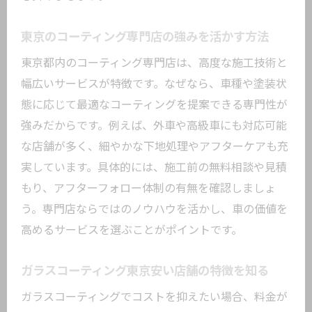
技術動向
セラミックコーティングの進化と注目理
東京のコーティング専門店の強みを活かす方法
由
東京都内のコーティング専門店は、高度な施工技術と
専門店で広がる新しいコーティングサー
幅広いサービスが特徴です。なぜなら、車種や塗装状
ビス
態に応じて最適なコーティングを提案できる専門性が
車コーティングおすすめ店の最新取り組
強みだからです。例えば、外車や高級車にも対応可能
み
な店舗が多く、細やかな下地処理やアフターケアも充
ガラスコーティング東京安いプランの増
実しています。具体的には、施工前の無料相談や見積
加トレンド
もり、アフターフォロー体制の有無を確認しましょ
今注目のコーティング手法とその選び方
う。専門店ならではのノウハウを活かし、車の価値を
納得の仕上がりを得るカーコーティングの極
高めるサービスを選ぶことがポイントです。
意
ガラスコーティング東京安い店舗の特徴を知る
納得できるカーコーティングを受けるた
めの準備
ガラスコーティングでコストを抑えたい場合、料金が