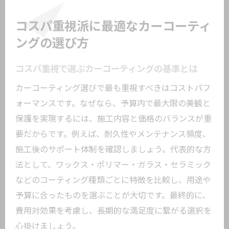
カーコーティングの基本知識と選び方を
解説
コスパ重視派に最適なカーコーティ
美観維持に効果的なコーティングの種類
ングの選び方
を紹介
メンテナンスしやすいカーコーティング
コスパ重視で選ぶカーコーティングの基準とは
のポイント
カーコーティング選びで最も重視すべきはコストパフ
東京都大田区で得られる最新コーティン
ォーマンスです。なぜなら、予算内で最大限の美観と
グ情報
保護を実現するには、施工内容と価格のバランスが重
愛車の保護に役立つコーティング豆知識
要だからです。例えば、耐久性やメンテナンス頻度、
施工後のサポート体制を確認しましょう。代表的な方
カーコーティングで長持ちする美しさを
法として、ワックス・ポリマー・ガラス・セラミック
実現
などのコーティング種類ごとに特徴を比較し、用途や
東京都大田区で注目されるカーコーティング
予算に合ったものを選ぶことが大切です。最終的に、
の最新動向
費用対効果を考慮し、長期的な満足度に繋がる選択を
東京都大田区で話題のカーコーティング
心掛けましょう。