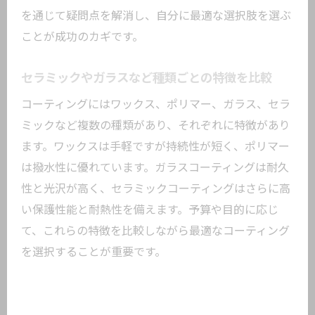
断基準
を通じて疑問点を解消し、自分に最適な選択肢を選ぶ
東京都大田区で失敗しないカーコーティ
ことが成功のカギです。
ング選び
施工実績が豊富な専門店を選ぶ理由と基
セラミックやガラスなど種類ごとの特徴を比較
準
コーティングにはワックス、ポリマー、ガラス、セラ
口コミや評判を活用したコーティング店
ミックなど複数の種類があり、それぞれに特徴があり
の見極め方
ます。ワックスは手軽ですが持続性が短く、ポリマー
保証やアフターサービスの充実度に注目
は撥水性に優れています。ガラスコーティングは耐久
見積もり比較で納得できるコーティング
性と光沢が高く、セラミックコーティングはさらに高
を選ぶ
い保護性能と耐熱性を備えます。予算や目的に応じ
カーコーティングおすすめ店の信頼性チ
て、これらの特徴を比較しながら最適なコーティング
ェック法
を選択することが重要です。
愛車の美観を守るために知っておきたいコー
ティング知識