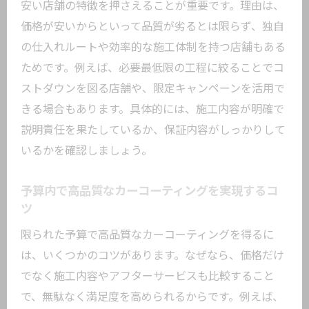
安い店舗の特徴を押さえることが重要です。理由は、
東京都大田区の専門店で満足度を高める
価格が安いからといって品質が劣るとは限らず、独自
コツ
の仕入れルートや効率的な施工体制を持つ店舗もある
カーコーティング施工前後の注意点とポ
ためです。例えば、必要最低限の工程に絞ることでコ
イント
ストダウンを図る店舗や、限定キャンペーンを活用で
おすすめ店が教える長持ちするメンテナ
きる場合もあります。具体的には、施工内容が明確で
ンス法
説明責任を果たしているか、保証内容がしっかりして
予算内で理想の仕上がりを目指す方法
いるかを確認しましょう。
愛車の美観維持に役立つコーティング習
慣
予算内で高品質なカーコーティングを実現するコ
ツ
限られた予算で高品質なカーコーティングを得るに
は、いくつかのコツがあります。なぜなら、価格だけ
でなく施工内容やアフターサービスも比較すること
で、無駄なく満足度を高められるからです。例えば、