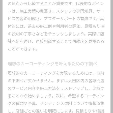
較
の観点から比較することが重要です。代表的なポイン
ガラス・セラミック・ポリマー各種カー
トは、施工実績の豊富さ、スタッフの専門知識、サー
コーティング比較
ビス内容の明確さ、アフターサポートの有無です。具
おすすめ店が推すカーコーティングの違
体的には、過去の施工例や利用者の評価、見積もり時
いを解説
の説明の丁寧さなどをチェックしましょう。実際に店
東京都大田区の専門店で選ぶべきコーテ
舗へ足を運び、直接相談することで信頼度を見極める
ィング種類
ことができます。
車種や用途に合うカーコーティング選び
理想のカーコーティングを叶えるための下調べ
のヒント
理想的なカーコーティングを実現するためには、事前
耐久性や美観で選ぶコーティングのメリ
の下調べが欠かせません。まずは大田区内の各専門店
ット
のサービス内容や施工方法をリストアップし、比較す
最新トレンドを取り入れたコーティング
ることから始めましょう。次に、希望するコーティン
選択法
グの種類や予算、メンテナンス体制について情報収集
失敗しないための大田区カーコーティング判
し、店舗ごとの違いを明確にします。見積もりや相談