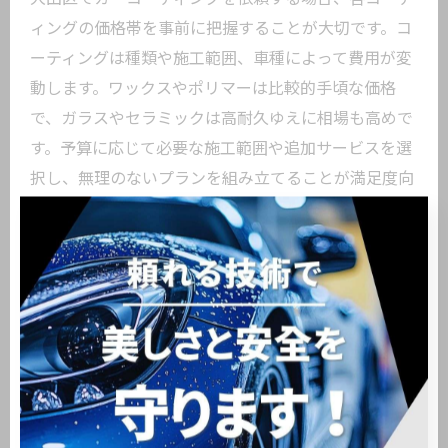
ィングの価格帯を事前に把握することが大切です。コ
ーティングは種類や施工範囲、車種によって費用が変
動します。ワックスやポリマーは比較的手頃な価格
で、ガラスやセラミックは高耐久ゆえに相場も高めで
す。予算に応じて必要な施工範囲や追加サービスを選
択し、無理のないプランを組み立てることが満足度向
上のポイントとなります。
セラミックコーティング大田区での選択肢を解説
大田区でセラミックコーティングを選ぶ際は、施工実
績や専門知識を持つ店舗を選ぶことが重要です。セラ
ミックは耐久性と美観維持に優れていますが、下地処
理や施工技術によって仕上がりに大きな差が出ます。
具体的には、専門スタッフによる丁寧な下地処理や、