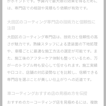
情
がポイントです。予算内で最大限の効果を得るために
は、専門店での相談や見積もり依頼が有効です。
大田区で予算に合わせたカーコーティン
グ比較術
大田区のコーティング専門店の技術力と信頼性に
東京都大田区コーティングの価格帯と相
注目
場を把握
大田区のコーティング専門店は、技術力と信頼性の高
セラミックコーティング大田区での選択
さが魅力です。熟練スタッフによる塗装面の下地処理
肢を解説
や、車種ごとに最適な施工方法の選定が可能です。ま
安くても安心できるコーティング専門店
た、施工後のアフターケア体制も整っているため、万
の見分け方
が一のトラブル時も安心して任せられます。施工実績
費用対効果を考えたカーコーティング選
や口コミ、店舗の対応姿勢などを比較し、信頼できる
びの秘訣
専門店を選ぶことが美しい仕上がりへの近道です。
予算重視でも満足できる施工店のポイン
トとは
車コーティングおすすめ店の見極め方を伝授
カーコーティングの種類別メリットを徹底比
おすすめのカーコーティング店を見極めるには、複数