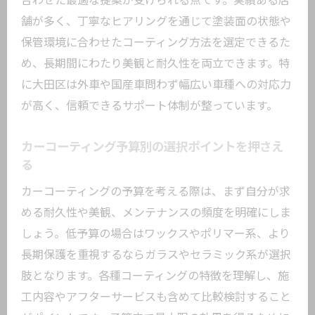
合わせた最適な提案が受けられる点です。実績ある店
び方
舗が多く、丁寧なヒアリングを通じて塗装面の状態や
コスパ重視で選ぶカーコーティングの基
保管環境に合わせたコーティング方法を選定できるた
準とは
め、長期間にわたり美観と耐久性を両立できます。特
東京のコーティング専門店の強みを活か
に大田区は外車や国産車問わず幅広い車種への対応力
す方法
が高く、信頼できるサポート体制が整っています。
ガラスコーティング東京安い店舗の特徴
を知る
カーコーティング予算別の選択ポイントを押さえ
予算内で高品質なカーコーティングを実
る
現するコツ
カーコーティングの予算を考える際は、まず自分が求
車コーティングおすすめ店の選び方と注
める耐久性や美観、メンテナンスの頻度を明確にしま
意点
しょう。低予算の場合はワックスやポリマー系、より
大田区でコストパフォーマンス抜群の施
長期保護を重視するならガラスやセラミック系が選択
工店探し
肢となります。各種コーティングの特徴を理解し、施
予算内で選ぶ東京都大田区のコーティング事
工内容やアフターサービスも含めて比較検討すること