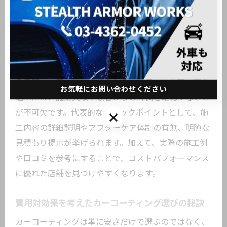
コーティング層の均一な塗布が品質を左右します。予
算とのバランスを見極めつつ、信頼できる店舗を選択
しましょう。
安くても安心できるコーティング専門店の見分け方
低予算でも安心して任せられるコーティング専門店を
お気軽にお問い合わせください
選ぶには、施工実績や顧客からの評価を確認すること
が不可欠です。代表的なチェックポイントとして、施
お気軽にお問い合わせください
工内容の詳細説明やアフターケア体制の有無、明瞭な
見積もり提示が挙げられます。加えて、実際の施工例
や口コミを参考にすることで、コストパフォーマンス
に優れた店舗を見つけやすくなります。
費用対効果を考えたカーコーティング選びの秘訣
カーコーティングは単に安さだけで選ぶのではなく、