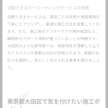
カーコーティング後の初期注意事項とは
信頼できるカーコーティングサービスの特徴
傷や汚れを防ぐ日常のポイント
信頼できるサービスは、車両ごとの状態や保管環境を
施工後の洗車タイミングと頻度の目安
丁寧にヒアリングし、最適な施工方法を提案してくれ
コーティング劣化を防ぐメンテナンス
ます。また、施工後のアフターケアや無料相談など、
季節ごとに異なる注意点のまとめ
継続的なサポート体制が整っていることも特徴です。
長持ちさせるためのセルフケア方法
大田区のような都市部では、地域特性を理解した上で
大田区で信頼できるサービスの見極め方
のアドバイスや柔軟な対応が評価されます。実績や対
口コミから分かるカーコーティング業者
応力を確認し、安心して任せられる業者を選びましょ
選び
う。
施工実績で判断する信頼性のポイント
アフターケアが充実した業者の特徴
相談しやすいカーコーティングサービス
とは
東京都大田区で気を付けたい施工ポ
大田区で安心できるカーコーティングの