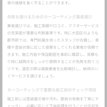
択
車の価値を長く守ることができます。
カーコーティング施工前後で変わる見た
失敗を避けるためのカーコーティング業者選び
目
洗車頻度とカーコーティングの関係性
業者選びでは、施工実績や口コミ、アフターサービス
の充実度が重要な判断基準です。特に大田区のような
愛車の輝きを長持ちさせるコーティング
都市部では、専門知識を持ったスタッフが在籍し、車
方法
種や塗装状態に応じた提案をしてくれる業者が信頼で
カーコーティング効果を損なわない日常
きます。施工内容や保証範囲を事前に確認し、見積も
管理
り時に疑問点をしっかり質問することが失敗を防ぐコ
環境リスクから車を守る方法とは
ツです。選定の際は複数業者を比較検討し、納得のい
カーコーティングで紫外線対策を徹底す
くサービスを選びましょう。
る
酸性雨や排気ガスから守るコーティング
カーコーティングで重要な施工前のチェック項目
法
施工前には塗装面の傷や汚れ、鉄粉の有無を丁寧にチ
都市環境とカーコーティングの相性を解
ェックし、必要に応じて下地処理を行うことが不可欠