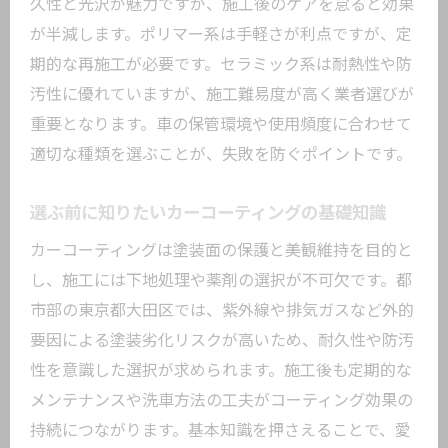
久性と光沢が魅力ですが、施工後のケアを怠ると効果
季節
が半減します。ポリマー系は手軽さが利点ですが、定
東京都大田区で選ぶべき施工方法の違い
期的な再施工が必要です。セラミック系は耐熱性や防
都市部特有の環境リスクとカーコーティ
汚性に優れていますが、施工難易度が高く業者選びが
ング対策
重要となります。車の保管環境や使用頻度に合わせて
大田区でのカーコーティング施工時の注
適切な種類を選ぶことが、失敗を防ぐポイントです。
意事項
都内ならではのカーコーティング業者の
選ぶ前に知りたいカーコーティングの基礎知識
特徴
カーコーティングは塗装面の保護と美観維持を目的と
カーコーティング実績が多いサービスの
し、施工には下地処理や薬剤の選択が不可欠です。都
選び方
市部の東京都大田区では、紫外線や排気ガスなど外的
愛車の美観を守るコーティングの基本
要因による塗装劣化リスクが高いため、耐久性や防汚
カーコーティングで美観維持するポイン
性を意識した選択が求められます。施工後も定期的な
ト
メンテナンスや洗車方法の工夫がコーティング効果の
塗装保護に最適なカーコーティングの選
持続につながります。基本知識を押さえることで、愛