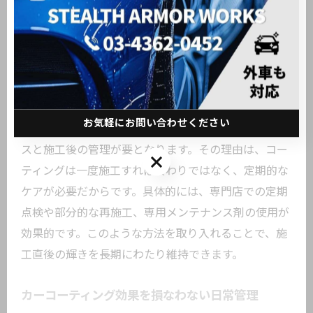
度の洗車が推奨されます。適切な頻度での洗車を徹底
することで、コーティングの光沢や保護機能を長く維
持できます。
愛車の輝きを長持ちさせるコーティング方法
お気軽にお問い合わせください
愛車の輝きを長持ちさせるには、段階的なメンテナン
スと施工後の管理が要となります。その理由は、コー
お気軽にお問い合わせください
ティングは一度施工すれば終わりではなく、定期的な
ケアが必要だからです。具体的には、専門店での定期
点検や部分的な再施工、専用メンテナンス剤の使用が
効果的です。このような方法を取り入れることで、施
工直後の輝きを長期にわたり維持できます。
カーコーティング効果を損なわない日常管理