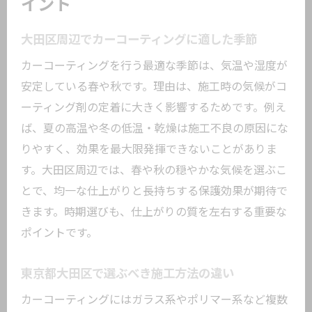
イント
条件
失敗しないための問い合わせ時の質問例
大田区周辺でカーコーティングに適した季節
後悔しないカーコーティングの選択ガイド
カーコーティングを行う最適な季節は、気温や湿度が
カーコーティング選択時の比較ポイント
安定している春や秋です。理由は、施工時の気候がコ
ーティング剤の定着に大きく影響するためです。例え
納得できるサービス選びのコツ
ば、夏の高温や冬の低温・乾燥は施工不良の原因にな
後悔しないための事前準備と確認事項
りやすく、効果を最大限発揮できないことがありま
カーコーティング保証内容のチェック方
す。大田区周辺では、春や秋の穏やかな気候を選ぶこ
法
とで、均一な仕上がりと長持ちする保護効果が期待で
実際の施工事例から学ぶ満足ポイント
きます。時期選びも、仕上がりの質を左右する重要な
自分に合ったカーコーティングを見極め
ポイントです。
る
東京都大田区で選ぶべき施工方法の違い
カーコーティングにはガラス系やポリマー系など複数