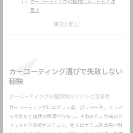
カーコーティングの種類別メリットと注
意点
選ぶ前に知りたいカーコーティングの基
礎知識
失敗を避けるためのカーコーティング業
者選び
カーコーティングで重要な施工前のチェ
ック項目
カーコーティング選びで失敗しない
カーコーティング費用の目安と見積もり
秘訣
のコツ
カーコーティングの種類別メリットと注意点
信頼できるカーコーティングサービスの
特徴
カーコーティングにはガラス系、ポリマー系、セラミ
東京都大田区で気を付けたい施工ポイント
ック系など複数の種類が存在し、それぞれに特有のメ
リットと注意点があります。例えばガラス系は高い耐
大田区周辺でカーコーティングに適した