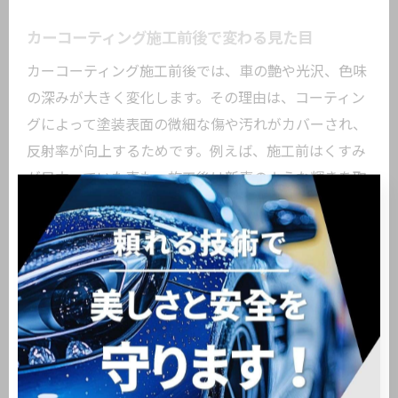
カーコーティング施工前後で変わる見た目
カーコーティング施工前後では、車の艶や光沢、色味
の深みが大きく変化します。その理由は、コーティン
グによって塗装表面の微細な傷や汚れがカバーされ、
反射率が向上するためです。例えば、施工前はくすみ
が目立っていた車も、施工後は新車のような輝きを取
り戻します。この変化を実感することで、コーティン
グの必要性や効果を明確に感じることができます。
洗車頻度とカーコーティングの関係性
洗車頻度はカーコーティングの効果維持に直結しま
す。理由は、定期的な洗車によって汚れや付着物を除
去し、コーティング層の劣化を防げるからです。例え
ば、都市部では排気ガスや粉塵が多いため、週1回程