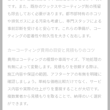
説
です。また、既存のワックスやコーティング剤の残留
カーコーティングで防げる外的ダメージ
も除去しておく必要があります。都市部特有のホコリ
環境リスクに強いカーコーティング選び
や排気ガスによる汚染も考慮し、専門スタッフによる
カーコーティングのメンテナンスで長持
事前診断を受けると安心です。これらの準備が、コー
ち
ティングの密着性や耐久性を大きく左右します。
カーコーティングの効果を最大化する工夫
カーコーティング費用の目安と見積もりのコツ
カーコーティング効果を高める施工手順
費用はコーティングの種類や車両サイズ、下地処理の
下地処理の重要性と美観への影響
有無によって変動します。見積もりを依頼する際は、
定期的なメンテナンスで効果を維持
施工内容や保証の範囲、アフターケアの有無を明確に
コーティング後の正しい洗車の方法
確認しましょう。単純な価格比較だけでなく、サービ
追加ケアでカーコーティング性能アップ
ス内容や実際の仕上がりを重視することが大切です。
利用者の声から学ぶ効果的な活用術
複数業者から見積もりを取ることで、納得のいく選択
施工後の注意点と長持ちさせるコツ
ができます。