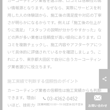
カーコーティング業者を選ぶ際、口コミは信頼性の高
い情報源となります。なぜなら、実際にサービスを利
用した人の体験談から、施工後の満足度や対応の丁寧
さが明らかになるからです。例えば「施工後の仕上が
りに満足」「スタッフの説明が分かりやすかった」な
どの声が多い業者は信頼度が高い傾向にあります。口
コミを複数チェックし、施工内容やアフターケアにつ
いて具体的に評価されているかを確認しましょう。こ
れにより、東京都大田区で自分に合うカーコーティン
グ業者選びに役立ちます。
施工実績で判断する信頼性のポイント
カーコーティング業者の信頼性は施工実績からも判断
できます。理由は、過去の施工数や対応車種の幅が多
03-4362-0452
[営業時間]10:00～19:00[定休日]不定休
いほど、技術力や経験値が高いと考えられるためで
お問い合わせ