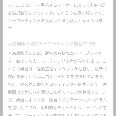
定期的な点検で輝きを維持する
り、エコロジーを重視するユーザーにとっても魅力的
な選択肢となっています。これらの要素が相まって、
カーコーティングの再施工時期について
カーコーティングの人気は今後も続くと考えられま
プロが語るカーコーティングの成功事例と失
す。
敗しない選び方
成功事例から学ぶカーコーティングの効
大鳥居駅周辺のカーコーティング業者の特徴
果
大鳥居駅周辺には、顧客の多様なニーズに応えるた
失敗しないための業者選びのコツ
め、数多くのカーコーティング業者が存在します。こ
プロの技術が光る成功事例の紹介
れらの業者は、経験豊富なスタッフが在籍し、最新の
カーコーティングの選択で失敗しがちな
技術を駆使した高品質なサービスを提供しています。
ポイント
特に、耐久性に優れたコーティングを施すことで、長
長持ちするカーコーティングの選び方
期間車の美しさを保つことができるのが特徴です。ま
成功事例に学ぶメンテナンスの重要性
た、業者によっては、独自のメンテナンスプログラム
カーコーティングの基礎知識とアプローチ法
を提供しており、定期的なチェックやクリーニングを
通じて、コーティングの効果を最大限に引き出すサポ