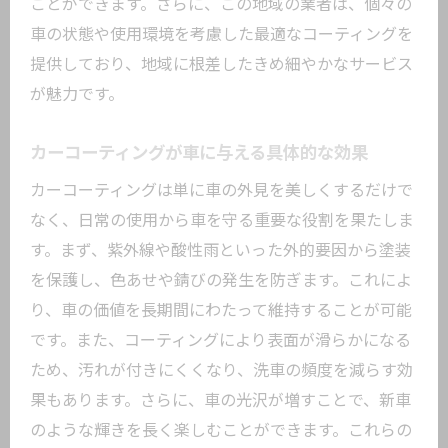
ことができます。さらに、この地域の業者は、個々の
日常ケアで差が出るカーコーティングの
車の状態や使用環境を考慮した最適なコーティングを
長持ち法
提供しており、地域に根差したきめ細やかなサービス
長持ち効果を引き出すためのプロの秘訣
が魅力です。
カーコーティングの効果を引き出すためのメ
ンテナンス方法
カーコーティングが車に与える具体的な効果
適切な洗車頻度と方法とは
カーコーティングは単に車の外見を美しくするだけで
メンテナンスに必要な道具とその使い方
なく、日常の使用から車を守る重要な役割を果たしま
す。まず、紫外線や酸性雨といった外的要因から塗装
メンテナンス時に気をつけるべきポイン
を保護し、色あせや錆びの発生を防ぎます。これによ
ト
り、車の価値を長期間にわたって維持することが可能
季節ごとのメンテナンスの注意点
です。また、コーティングにより表面が滑らかになる
専門的なメンテナンスとそのタイミング
ため、汚れが付きにくくなり、洗車の頻度を減らす効
長期的な視点でのメンテナンス計画
果もあります。さらに、車の光沢が増すことで、新車
大鳥居駅周辺でカーコーティングを選ぶ際の
のような輝きを長く楽しむことができます。これらの
ポイント