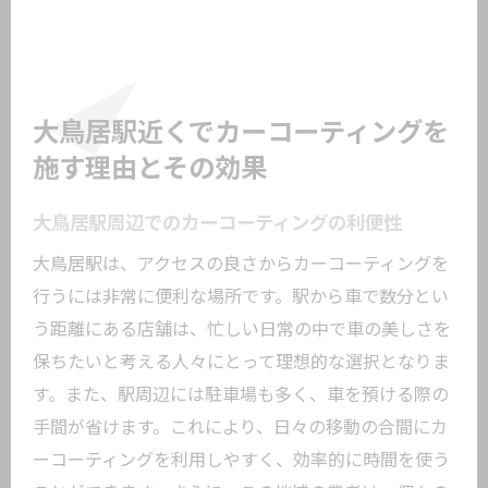
効果
地元でのカーコーティングの需要と人気
大鳥居駅周辺のカーコーティング業者の
特徴
大鳥居駅近くでカーコーティングを
カーコーティングが長持ちする理由
施す理由とその効果
利用者の声から見るカーコーティングの
大鳥居駅周辺でのカーコーティングの利便性
効果
プロが教えるカーコーティングの長持ちテク
大鳥居駅は、アクセスの良さからカーコーティングを
ニック
行うには非常に便利な場所です。駅から車で数分とい
う距離にある店舗は、忙しい日常の中で車の美しさを
長持ちさせるための下地処理の重要性
保ちたいと考える人々にとって理想的な選択となりま
洗車方法がカーコーティングに与える影
す。また、駅周辺には駐車場も多く、車を預ける際の
響
手間が省けます。これにより、日々の移動の合間にカ
定期的なメンテナンスの必要性
ーコーティングを利用しやすく、効率的に時間を使う
プロが推奨する保護フィルムの使い方