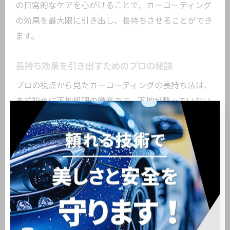
の日常的なケアを心がけることで、カーコーティング
の効果を最大限に引き出し、長持ちさせることができ
ます。
長持ち効果を引き出すためのプロの秘訣
プロの視点から見たカーコーティングの長持ち法は、
まず初めに下地処理の徹底です。下地が整っていない
と、どんなに優れたコーティングを施しても、効果は
半減してしまいます。また、コーティングを施した後
には、定期的な点検とメンテナンスが必要です。プロ
は、専用の機材と洗練された技術を用いて、劣化した
部分を細かく補修します。さらに、保護フィルムを併
用することで、コーティングの耐久性を一段と高める
ことが可能です。これにより、コーティングの剥がれ
や色褪せを防ぎ、車の美しい状態を長期間維持できま