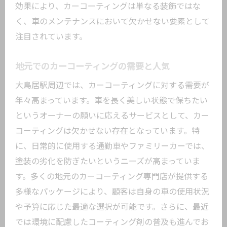
効果により、カーコーティングは単なる装飾ではな
選ぶべきカーコーティング業者の条件
く、車のメンテナンスにおいて欠かせない要素として
口コミから見る信頼できる業者の見分け
注目されています。
方
地元でのカーコーティングの需要と人気
コストパフォーマンスを考慮した選び方
技術力で選ぶ優良業者の見つけ方
大鳥居駅周辺では、カーコーティングに対する需要が
年々高まっています。車を長く美しい状態で保ちたい
保証内容で選ぶ業者の選び方
というオーナーの願いに応えるサービスとして、カー
大鳥居駅周辺でのお勧め業者の特徴
コーティングは欠かせない存在となっています。特
愛車の輝きを保つカーコーティングの秘訣と
に、日常的に使用する通勤車やファミリーカーでは、
は
塗装の劣化を防ぎたいというニーズが高まっていま
普段の手入れで輝きを保つ方法
す。多くの地元のカーコーティング専門店が提供する
天候がカーコーティングに与える影響
多様なパッケージにより、顧客は自身の車の使用状況
環境に配慮したメンテナンスの方法
や予算に応じた最適な選択が可能です。さらに、最近
プロが勧める輝きを保つための小技
では環境に配慮したコーティング剤の普及も進んでお