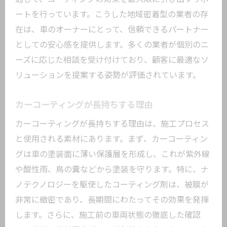
カーコーティングの種類とその特性
ートを行っています。こうした地域密着型の業者の存
初心者でも分かるカーコーティングの基
在は、車のオーナーにとって、信頼できるパートナー
本
としての安心感を提供します。多くの業者が個別のニ
カーコーティングのアプローチ法の違い
ーズに応じた相談を受け付けており、顧客に最適なソ
選ぶべきカーコーティングの基準
リューションを提案する姿勢が評価されています。
下地処理の重要性とその方法
施工前に知っておくべき基礎知識
カーコーティングが長持ちする理由
大田区のカーコーティング事情とおすすめメ
カーコーティングが長持ちする理由は、施工プロセス
ンテナンス法
と使用される素材にあります。まず、カーコーティン
大田区のカーコーティング市場の動向
グは車の塗装面に薄い保護層を形成し、これが紫外線
おすすめのメンテナンス法とその理由
や酸性雨、鳥の糞などから塗装を守ります。特に、ナ
ノテクノロジーを駆使したコーティング剤は、被膜が
地域特有のカーコーティング事情
非常に緻密であり、長期間にわたってその効果を発揮
利用者が語る大田区での施工体験
します。さらに、施工前の車両状態の徹底した確認
プロが教える地域に合ったメンテナンス