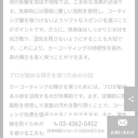
雨が影響を及ぼす地域では、こまめな洗車が必須で
す。洗車時には環境に優しい洗剤を使用し、コーティ
ング層を傷つけないようソフトなスポンジを選ぶこと
がポイントです。さらに、洗車後はしっかりと水分を
拭き取り、湿気を残さないようにすることも大切で
す。これにより、カーコーティングの持続性を高め、
車の輝きを長く保つことができます。
プロが勧める輝きを保つための小技
カーコーティングの輝きを保つためには、プロが勧め
る小技を活用するのが効果的です。まず、定期的に脱
脂剤を使用して表面の汚れを取り除くことで、コーテ
ィング効果を復活させることができます。また、紫外
03-4362-0452
線を防ぐためのカバーを使用し、駐車時には直射日光
[営業時間]10:00～19:00[定休日]不定休
を避ける工夫も必要です。さらに、専用のワックスで
お問い合わせ