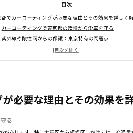
目次
京都でカーコーティングが必要な理由とその効果を詳しく
カーコーティングで東京都の環境から愛車を守る
紫外線や酸性雨からの保護：東京特有の問題点
コーティングの種類とその効果について
耐久性を高めるためのカーコーティングの選び方
コーティングによるメンテナンスの省力化
東京都でのカーコーティングが提供する美観の向上
田区で人気のカーコーティングショップはどこ？選び方の
グが必要な理由とその効果を
大田区の評判の良いカーコーティングショップ一覧
サービスの品質で選ぶべきポイント
を守る
料金を比較する際の注意点
お客様の口コミから見るショップの信頼性
のがあります。特に大田区から板橋区にかけては、交通量