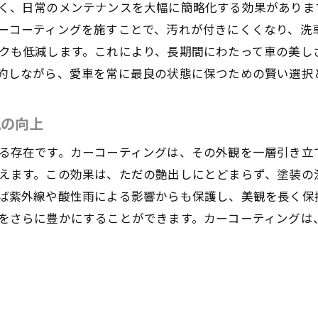
く、日常のメンテナンスを大幅に簡略化する効果がありま
口コミ評価の活用法と注意点
ーコーティングを施すことで、汚れが付きにくくなり、洗
訪問前に確認すべきショップの情報
クも低減します。これにより、長期間にわたって車の美し
コーティング保証の有無とその重要性
約しながら、愛車を常に最良の状態に保つための賢い選択
東京都内のレビューで高評価のショップ探し
価格と品質のバランスを見極める方法
観の向上
田区でカーコーティングを受けるときに知っておくべき情
る存在です。カーコーティングは、その外観を一層引き立
大田区でのカーコーティング料金の相場
えます。この効果は、ただの艶出しにとどまらず、塗装の
事前準備として必要な確認事項
ば紫外線や酸性雨による影響からも保護し、美観を長く保
予約から施工までの流れと時間
をさらに豊かにすることができます。カーコーティングは
大田区でのカーコーティングに関する最新情報
トラブル回避のための事前確認事項
施工後のアフターサービスの内容
橋区でカーコーティングを利用する顧客の声と体験談