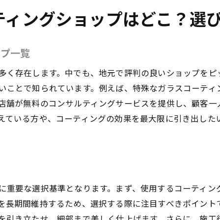
板橋区での満足度の高い体験談
ティングショップはどこ？選
リアルな顧客の声から見るサービスの質
板橋区のショップ利用者が語るコーティングの効果
ップ一覧
初めてのコーティング体験者の声
多く存在します。中でも、地元で評判の良いショップをピ
板橋区でのリピーターが多い理由
いことで知られています。例えば、特殊なガラスコーティ
顧客の声に基づくサービスの改善点
店舗が無料のコンサルティングサービスを提供し、顧客一
えている方や、コーティングの効果を最大限に引き出した
に重要な選択基準となります。まず、使用するコーティン
を長期間維持するため、選択する際に注目すべきポイント
を引き立たせ、細部まで美しく仕上げます。さらに、施工