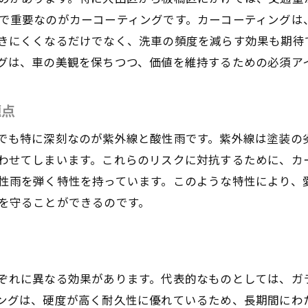
で重要なのがカーコーティングです。カーコーティングは
アフターケアサービスの重要性
きにくくなるだけでなく、洗車の頻度を減らす効果も期待
大田区でのカーコーティングショップの選び方ガイド
グは、車の美観を保ちつつ、価値を維持するための必須ア
橋区でおすすめのカーコーティング店とそのサービス内容
板橋区での人気ショップの特徴
題点
提供されるサービスの詳細
でも特に深刻なのが紫外線と酸性雨です。紫外線は塗装の
特殊コーティング技術の有無
わせてしまいます。これらのリスクに対抗するために、カ
板橋区での予約方法と流れ
性雨を弾く特性を持っています。このような特性により、
板橋区の顧客満足度を高めるサービス
を守ることができるのです。
板橋区でのカーコーティングの最新トレンド
ーコーティングのメリットとは？大田区から板橋区までの
大田区での成功事例：カーコーティングの効果
ぞれに異なる効果があります。代表的なものとしては、ガ
板橋区での事例から学ぶコーティングの重要性
ングは、硬度が高く耐久性に優れているため、長期間にわ