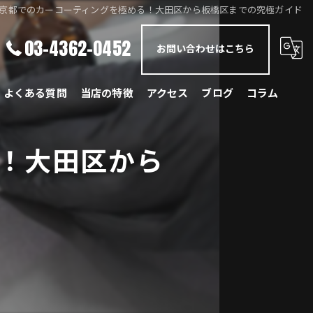
京都でのカーコーティングを極める！大田区から板橋区までの究極ガイド
03-4362-0452
お問い合わせはこちら
よくある質問
当店の特徴
アクセス
ブログ
コラム
メルセデス・ベンツ
！大田区から
BMW
ポルシェ
ランドローバー
レクサス
国産車