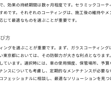
実際のユーザー体験談に基づくコーティングメリット
で、効果の持続期間は数ヶ月程度です。セラミックコーテ
地域別に見るカーコーティングの利点
すめです。それぞれのコーティングは、施工後の維持やメ
長期的な視点でのカーコーティングの経済的メリット
応じて最適なものを選ぶことが重要です。
大田区から板橋区へのカーコーティングの普及
車を美しく保つためのカーコーティングの基礎知識
選び方
カーコーティングの基本的な仕組み
ィングを選ぶことが重要です。まず、ガラスコーティング
DIYでできるカーコーティングとその限界
い東京都においては、その防御力が大きな利点となります
プロのカーコーティングのプロセス解説
しています。選択時には、車の使用頻度、保管場所、予算
お気軽にお問い合わせください
お気軽にお問い合わせください
コーティングの持続時間とメンテナンス
ナンスについても考慮し、定期的なメンテナンスが必要な
ロフェッショナルに相談し、最適なソリューションを見つ
基礎知識から学ぶ適切なコーティングの選び方
日常的なメンテナンス方法
京都内でカーコーティングを選ぶ際の注意点と口コミ評価
東京都内でのカーコーティング選択時のチェックポイン